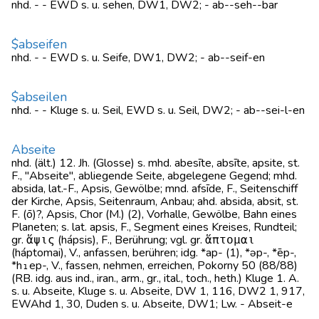
nhd. - - EWD s. u. sehen, DW1, DW2; - ab--seh--bar
$abseifen
nhd. - - EWD s. u. Seife, DW1, DW2; - ab--seif-en
$abseilen
nhd. - - Kluge s. u. Seil, EWD s. u. Seil, DW2; - ab--sei-l-en
Abseite
nhd. (ält.) 12. Jh. (Glosse) s. mhd. abesīte, absīte, apsite, st.
F., "Abseite", abliegende Seite, abgelegene Gegend; mhd.
absida, lat.-F., Apsis, Gewölbe; mnd. afsīde, F., Seitenschiff
der Kirche, Apsis, Seitenraum, Anbau; ahd. absida, absit, st.
F. (ō)?, Apsis, Chor (M.) (2), Vorhalle, Gewölbe, Bahn eines
Planeten; s. lat. apsis, F., Segment eines Kreises, Rundteil;
gr. ἅψις (hápsis), F., Berührung; vgl. gr. ἅπτομαι
(háptomai), V., anfassen, berühren; idg. *ap- (1), *əp-, *ēp-,
*h₁ep-, V., fassen, nehmen, erreichen, Pokorny 50 (88/88)
(RB. idg. aus ind., iran., arm., gr., ital., toch., heth.) Kluge 1. A.
s. u. Abseite, Kluge s. u. Abseite, DW 1, 116, DW2 1, 917,
EWAhd 1, 30, Duden s. u. Abseite, DW1; Lw. - Abseit-e