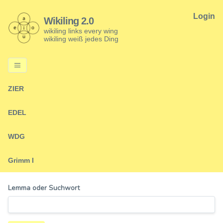
Login
Wikiling 2.0
wikiling links every wing
wikiling weiß jedes Ding
ZIER
EDEL
WDG
Grimm I
Lemma oder Suchwort