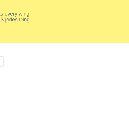
nks every wing
iß jedes Ding