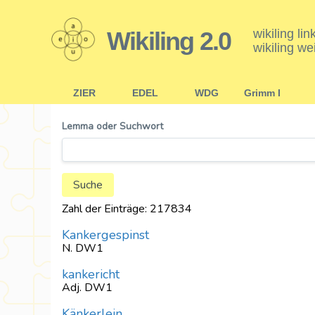
Wikiling 2.0
wikiling li
wikiling we
ZIER
EDEL
WDG
Grimm I
Lemma oder Suchwort
Zahl der Einträge: 217834
Kankergespinst
N. DW1
kankericht
Adj. DW1
Känkerlein