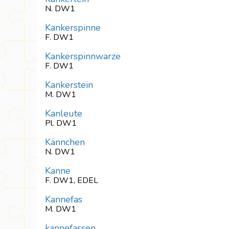
N. DW1
Kankerspinne
F. DW1
Kankerspinnwarze
F. DW1
Kankerstein
M. DW1
Kanleute
Pl. DW1
Kännchen
N. DW1
Kanne
F. DW1, EDEL
Kannefas
M. DW1
kannefassen