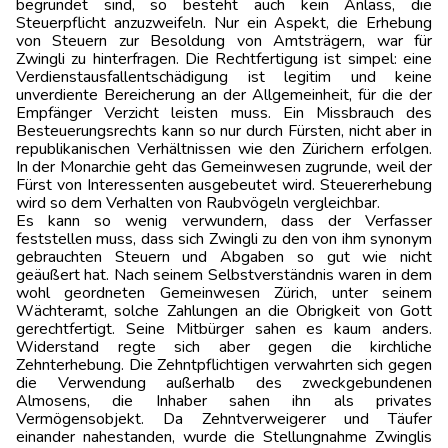
begründet sind, so besteht auch kein Anlass, die
Steuerpflicht anzuzweifeln. Nur ein Aspekt, die Erhebung
von Steuern zur Besoldung von Amtsträgern, war für
Zwingli zu hinterfragen. Die Rechtfertigung ist simpel: eine
Verdienstausfallentschädigung ist legitim und keine
unverdiente Bereicherung an der Allgemeinheit, für die der
Empfänger Verzicht leisten muss. Ein Missbrauch des
Besteuerungsrechts kann so nur durch Fürsten, nicht aber in
republikanischen Verhältnissen wie den Zürichern erfolgen.
In der Monarchie geht das Gemeinwesen zugrunde, weil der
Fürst von Interessenten ausgebeutet wird. Steuererhebung
wird so dem Verhalten von Raubvögeln vergleichbar.
Es kann so wenig verwundern, dass der Verfasser
feststellen muss, dass sich Zwingli zu den von ihm synonym
gebrauchten Steuern und Abgaben so gut wie nicht
geäußert hat. Nach seinem Selbstverständnis waren in dem
wohl geordneten Gemeinwesen Zürich, unter seinem
Wächteramt, solche Zahlungen an die Obrigkeit von Gott
gerechtfertigt. Seine Mitbürger sahen es kaum anders.
Widerstand regte sich aber gegen die kirchliche
Zehnterhebung. Die Zehntpflichtigen verwahrten sich gegen
die Verwendung außerhalb des zweckgebundenen
Almosens, die Inhaber sahen ihn als privates
Vermögensobjekt. Da Zehntverweigerer und Täufer
einander nahestanden, wurde die Stellungnahme Zwinglis