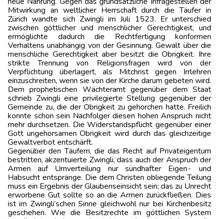
neue Nahrung. Gegen das grundsätzliche Infragestellen der
Mitwirkung an weltlicher Herrschaft durch die Täufer in
Zürich wandte sich Zwingli im Juli 1523. Er unterschied
zwischen göttlicher und menschlicher Gerechtigkeit, und
ermöglichte dadurch die Rechtfertigung konformen
Verhaltens unabhängig von der Gesinnung. Gewalt über die
menschliche Gerechtigkeit aber besitzt die Obrigkeit. Ihre
strikte Trennung von Religionsfragen wird von der
Verpflichtung überlagert, als Mitchrist gegen Irrlehren
einzuschreiten, wenn sie von der Kirche darum gebeten wird.
Dem prophetischen Wächteramt gegenüber dem Staat
schrieb Zwingli eine privilegierte Stellung gegenüber der
Gemeinde zu, die der Obrigkeit zu gehorchen hatte. Freilich
konnte schon sein Nachfolger diesen hohen Anspruch nicht
mehr durchsetzen. Die Widerstandspflicht gegenüber einer
Gott ungehorsamen Obrigkeit wird durch das gleichzeitige
Gewaltverbot entschärft.
Gegenüber den Täufern, die das Recht auf Privateigentum
bestritten, akzentuierte Zwingli, dass auch der Anspruch der
Armen auf Umverteilung nur sündhafter Eigen‑ und
Habsucht entspränge. Die dem Christen obliegende Teilung
muss ein Ergebnis der Glaubenseinsicht sein; das zu Unrecht
erworbene Gut sollte so an die Armen zurückfließen. Dies
ist im Zwingli’schen Sinne gleichwohl nur bei Kirchenbesitz
geschehen. Wie die Besitzrechte im göttlichen System