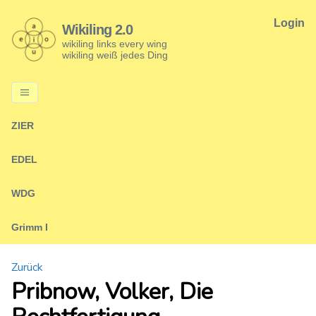
Login
Wikiling 2.0
wikiling links every wing
wikiling weiß jedes Ding
ZIER
EDEL
WDG
Grimm I
Zurück
Pribnow, Volker, Die