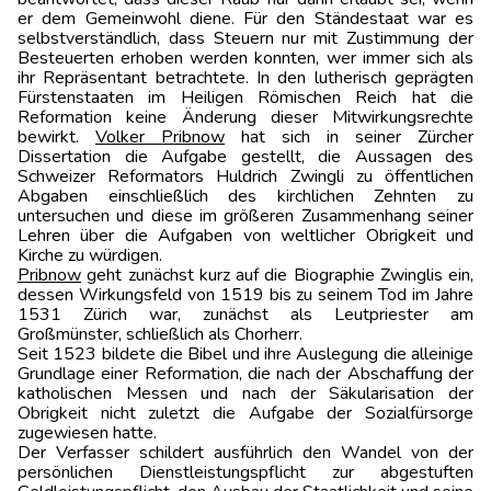
er dem Gemeinwohl diene. Für den Ständestaat war es
selbstverständlich, dass Steuern nur mit Zustimmung der
Besteuerten erhoben werden konnten, wer immer sich als
ihr Repräsentant betrachtete. In den lutherisch geprägten
Fürstenstaaten im Heiligen Römischen Reich hat die
Reformation keine Änderung dieser Mitwirkungsrechte
bewirkt.
Volker Pribnow
hat sich in seiner Zürcher
Dissertation die Aufgabe gestellt, die Aussagen des
Schweizer Reformators Huldrich Zwingli zu öffentlichen
Abgaben einschließlich des kirchlichen Zehnten zu
untersuchen und diese im größeren Zusammenhang seiner
Lehren über die Aufgaben von weltlicher Obrigkeit und
Kirche zu würdigen.
Pribnow
geht zunächst kurz auf die Biographie Zwinglis ein,
dessen Wirkungsfeld von 1519 bis zu seinem Tod im Jahre
1531 Zürich war, zunächst als Leutpriester am
Großmünster, schließlich als Chorherr.
Seit 1523 bildete die Bibel und ihre Auslegung die alleinige
Grundlage einer Reformation, die nach der Abschaffung der
katholischen Messen und nach der Säkularisation der
Obrigkeit nicht zuletzt die Aufgabe der Sozialfürsorge
zugewiesen hatte.
Der Verfasser schildert ausführlich den Wandel von der
persönlichen Dienstleistungspflicht zur abgestuften