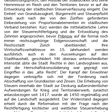
Geldleistungspflicht, den Ausbau der Staatlichkeit und seine
Hemmnisse im Reich und den Territorien, bevor er auf die
Entwicklung der städtischen Steuerverfassung eingeht. Die
Einheit von Grundsässigkeit, Bürgerrecht und Steuerpflicht
blieb auch nach der von den Zünften geforderten
Einbeziehung von Proportionalelementen im städtischen
Verband bestehen. Kurz werden die mittelalterliche Lehre
von der Steuerrechtfertigung und die Entwicklung des
Zehnten angesprochen, bevor
Pribnow
auf die formal noch
immer reichszugehörige Eidgenossenschaft und die
Reichsstadt Zürich überblendet. Ihre
Wirtschaftsverhältnisse im 15. Jahrhundert werden
ausführlich, auch in den Auswirkungen auf den
Stadthaushalt, geschildert. Mit überaus unterschiedlicher
Intensität übte die Stadt Rechte in den Landvogteien aus,
und die Herrschaftskonsolidierung war geprägt von
Eingriffen in das „alte Recht“. Der Kampf der Einwohner
dagegen verknüpfte sich mit der Forderung nach
Abschaffung von Grundlasten und Zinsen. Die Erhebung von
Steuern innerhalb der Stadt zur Deckung außerordentlicher
Aufwendungen für Krieg und Territorialerwerb, zunächst
anlassbezogen seit 1417, wurde ab 1450 regelmäßig und
auf die Landschaft ausgedehnt. Der Widerstand dagegen
erhielt durch die Reformation mit der Frage nach der
Rechtfertigung kirchlicher und weltlicher Steuererhebung