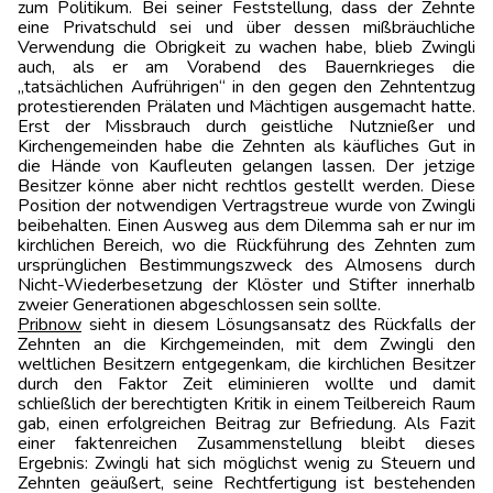
zum Politikum. Bei seiner Feststellung, dass der Zehnte
eine Privatschuld sei und über dessen mißbräuchliche
Verwendung die Obrigkeit zu wachen habe, blieb Zwingli
auch, als er am Vorabend des Bauernkrieges die
„tatsächlichen Aufrührigen“ in den gegen den Zehntentzug
protestierenden Prälaten und Mächtigen ausgemacht hatte.
Erst der Missbrauch durch geistliche Nutznießer und
Kirchengemeinden habe die Zehnten als käufliches Gut in
die Hände von Kaufleuten gelangen lassen. Der jetzige
Besitzer könne aber nicht rechtlos gestellt werden. Diese
Position der notwendigen Vertragstreue wurde von Zwingli
beibehalten. Einen Ausweg aus dem Dilemma sah er nur im
kirchlichen Bereich, wo die Rückführung des Zehnten zum
ursprünglichen Bestimmungszweck des Almosens durch
Nicht-Wiederbesetzung der Klöster und Stifter innerhalb
zweier Generationen abgeschlossen sein sollte.
Pribnow
sieht in diesem Lösungsansatz des Rückfalls der
Zehnten an die Kirchgemeinden, mit dem Zwingli den
weltlichen Besitzern entgegenkam, die kirchlichen Besitzer
durch den Faktor Zeit eliminieren wollte und damit
schließlich der berechtigten Kritik in einem Teilbereich Raum
gab, einen erfolgreichen Beitrag zur Befriedung. Als Fazit
einer faktenreichen Zusammenstellung bleibt dieses
Ergebnis: Zwingli hat sich möglichst wenig zu Steuern und
Zehnten geäußert, seine Rechtfertigung ist bestehenden