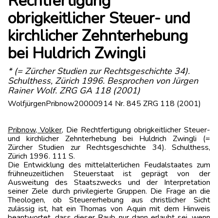
Rechtfertigung
obrigkeitlicher Steuer- und
kirchlicher Zehnterhebung
bei Huldrich Zwingli
* (= Zürcher Studien zur Rechtsgeschichte 34).
Schulthess, Zürich 1996. Besprochen von Jürgen
Rainer Wolf. ZRG GA 118 (2001)
WolfjürgenPribnow20000914 Nr. 845 ZRG 118 (2001)
Pribnow, Volker
, Die Rechtfertigung obrigkeitlicher Steuer-
und kirchlicher Zehnterhebung bei Huldrich Zwingli (=
Zürcher Studien zur Rechtsgeschichte 34). Schulthess,
Zürich 1996. 111 S.
Die Entwicklung des mittelalterlichen Feudalstaates zum
frühneuzeitlichen Steuerstaat ist geprägt von der
Ausweitung des Staatszwecks und der Interpretation
seiner Ziele durch privilegierte Gruppen. Die Frage an die
Theologen, ob Steuererhebung aus christlicher Sicht
zulässig ist, hat ein Thomas von Aquin mit dem Hinweis
beantwortet, dass dieser Raub nur dann erlaubt sei, wenn