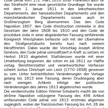
Code pénal vom 1./2. März 1810 schuf Frankreich auch für
das Strafrecht eine neue gesetzliche Grundlage. Sie wurde
mit dem 1. Januar 1811 in den linksrheinischen
Departements, den hanseatischen Departements und den
münsterländischen Departements sowie auch im
Großherzogtum Berg übernommen. Das den Code
Napoléon 1807, den Code d’instruction criminelle in drei
Gesetzen der Jahre 1808 bis 1810 und den Code de
procédure civile in einer abgeänderten Fassung einführende
Königreich Westphalen befasste sich mit der Übernahme
des Strafgesetzbuchs bereits kurz nach seinem
Inkrafttreten. Dabei wurde der Vorschlag Joseph Jérôme
Siméons, den Code pénal unmodifiziert in Kraft zu setzen, im
Herbst 1810 abgelehnt. Stattdessen wurde mit einer
Umarbeitung begonnen, die schon im Juli 1811 zur Hälfte
vorlag. Berichterstatter und verantwortlicher Verfasser
scheint Justus Christoph von Leist (1770-1858) gewesen
zu sein. Unter beträchtlichen Veränderungen der Vorlage
gelang bis 1813 eine Fassung, deren Drucklegung aber
nach wenigen Artikeln infolge der politischen
Veränderungen des Jahres 1813 abgebrochen wurde.
Die verdienstvolle Edition Werner Schuberts macht die von
Jérôme Napoléon vollzogene Fassung des 498 Artikel
umfassenden Code pénal von 1813 erstmals allgemein
zugänglich, wobei der französischen Fassung bis Art. 28 die