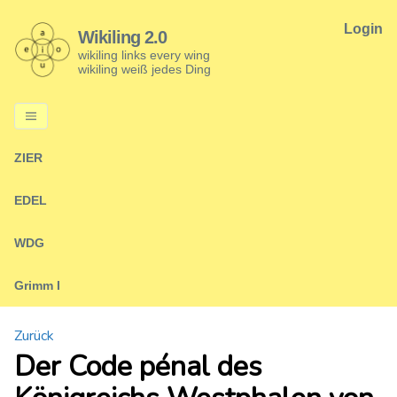
Login
Wikiling 2.0
wikiling links every wing
wikiling weiß jedes Ding
ZIER
EDEL
WDG
Grimm I
Zurück
Der Code pénal des