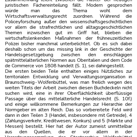
juristischen Fächereinteilung fällt. Modern gesprochen
würde man das Thema wohl dem
Wirtschaftsverwaltungsrecht zuordnen. Während die
Policeyforschung außer den wissenschaftsgeschichtlichen
vor allem die strafrechtlichen und alltagsgeschichtlichen
Themen inzwischen gut im Griff hat, blieben die
wirtschaftslenkenden Maßnahmen der frühneuzeitlichen
Polizei bisher manchmal unterbelichtet. Ob es sich dabei
deshalb schon um das missing link in der Geschichte der
Handelsgesetzgebung zwischen den einschlägigen
spätmittelalterlichen Normen aus Oberitalien und dem Code
de Commerce von 1808 handelt (S. 1), sei dahingestellt.
Die ersten beiden Teile enthalten einiges Nützliches zur
territorialen Entwicklung und Verwaltungsorganisation in
Braunschweig‑Wolfenbüttel, was man freilich wegen des
weiten Titels der Arbeit zwischen diesen Buchdeckeln nicht
suchen wird, eine in ihrer Oberflächlichkeit überflüssige
Passage über das mittelalterliche Handelsrecht (S. 10f.)
und einige willkommene Bemerkungen zur Hierarchie der
Normgeber im alten Reich. Das so vorbereitete Feld wird
dann in den Teilen 3 (Handel, insbesondere mit Getreide), 4
(Zahlungsverkehr, Kreditwesen, Konkurs) und 5 (Märkte und
Messen) bestellt. Hier hat der Autor zumeist unmittelbar
aus den Quellen, die er vor allem in der