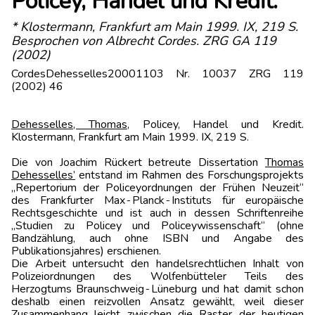
Policey, Handel und Kredit.
* Klostermann, Frankfurt am Main 1999. IX, 219 S.
Besprochen von Albrecht Cordes. ZRG GA 119
(2002)
CordesDehesselles20001103 Nr. 10037 ZRG 119
(2002) 46
Dehesselles, Thomas
, Policey, Handel und Kredit.
Klostermann, Frankfurt am Main 1999. IX, 219 S.
Die von Joachim Rückert betreute Dissertation
Thomas
Dehesselles’
entstand im Rahmen des Forschungsprojekts
„Repertorium der Policeyordnungen der Frühen Neuzeit“
des Frankfurter Max‑Planck‑Instituts für europäische
Rechtsgeschichte und ist auch in dessen Schriftenreihe
„Studien zu Policey und Policeywissenschaft“ (ohne
Bandzählung, auch ohne ISBN und Angabe des
Publikationsjahres) erschienen.
Die Arbeit untersucht den handelsrechtlichen Inhalt von
Polizeiordnungen des Wolfenbütteler Teils des
Herzogtums Braunschweig‑Lüneburg und hat damit schon
deshalb einen reizvollen Ansatz gewählt, weil dieser
Zusammenhang leicht zwischen die Raster der heutigen