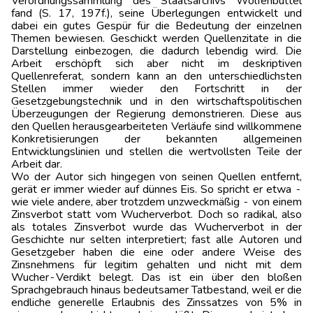
Verordnungssammlung des Staatsarchivs Wolfenbüttel
fand (S. 17, 197f.), seine Überlegungen entwickelt und
dabei ein gutes Gespür für die Bedeutung der einzelnen
Themen bewiesen. Geschickt werden Quellenzitate in die
Darstellung einbezogen, die dadurch lebendig wird. Die
Arbeit erschöpft sich aber nicht im deskriptiven
Quellenreferat, sondern kann an den unterschiedlichsten
Stellen immer wieder den Fortschritt in der
Gesetzgebungstechnik und in den wirtschaftspolitischen
Überzeugungen der Regierung demonstrieren. Diese aus
den Quellen herausgearbeiteten Verläufe sind willkommene
Konkretisierungen der bekannten allgemeinen
Entwicklungslinien und stellen die wertvollsten Teile der
Arbeit dar.
Wo der Autor sich hingegen von seinen Quellen entfernt,
gerät er immer wieder auf dünnes Eis. So spricht er etwa ‑
wie viele andere, aber trotzdem unzweckmäßig ‑ von einem
Zinsverbot statt vom Wucherverbot. Doch so radikal, also
als totales Zinsverbot wurde das Wucherverbot in der
Geschichte nur selten interpretiert; fast alle Autoren und
Gesetzgeber haben die eine oder andere Weise des
Zinsnehmens für legitim gehalten und nicht mit dem
Wucher‑Verdikt belegt. Das ist ein über den bloßen
Sprachgebrauch hinaus bedeutsamer Tatbestand, weil er die
endliche generelle Erlaubnis des Zinssatzes von 5% in