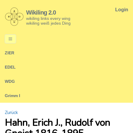
Login
Wikiling 2.0
wikiling links every wing
wikiling weiß jedes Ding
ZIER
EDEL
WDG
Grimm I
Zurück
Hahn, Erich J., Rudolf von