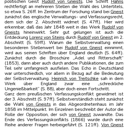
politischen Geist
Rudolf von Gneists
. Die Schrift
Hahns
rechtfertigt an mehreren Stellen die Wahl des Untertitels,
so etwa S. 26ff. Im Zentrum der Forschung stand bei
Gneist
zunächst das englische Verwaltungs- und Verfassungsrecht,
dem sich der 2. Abschnitt widmet (S. 47ff.). Hier wird
erkennbar, daß das Jahr 1848 weit in das Werk
Rudolf von
Gneists
hineinwirkt. Sehr gut gelungen ist auch die
Entdeckung
Lorenz von Steins
durch
Rudolf von Gneist
im 2.
Abschnitt (S. 59ff.). Warum die Selbstverwaltung einen
besonderen Stellenwert bei
Rudolf von Gneist
einnimmt,
wird aus seinen Schriften über England deutlich (S. 64ff.).
Zunächst durch die Broschüre „Adel und Ritterschaft“
(1853), dann aber auch durch andere Publikationen, die zum
Teil sehr umfangreich ausfielen. Das Echo in Deutschland
war unterschiedlich, vor allem in Bezug auf die Bedeutung
der Selbstverwaltung.
Heinrich von Treitschke
sah in dem
Werk über England zwar eine „schreckliche
Ungenießbarkeit“ (S. 88), aber doch einen Fortschritt.
Ganz dem preußischen Verfassungskonflikt gewidmet ist
der 3. Abschnitt (S. 97ff.). Selbstverständlich steht zunächst
die Wahl
von Gneists
in das Abgeordnetenhaus im Jahr
1858 im Mittelpunkt. Im Einzelnen beschreibt der Autor die
Rolle der Opposition, der sich
von Gneist
zuwandte. Das
Ende des Verfassungskonflikts (1866) wurde durch eine
Reihe anderer Fragen herbeigeführt (S. 121ff.).
Von Gneist