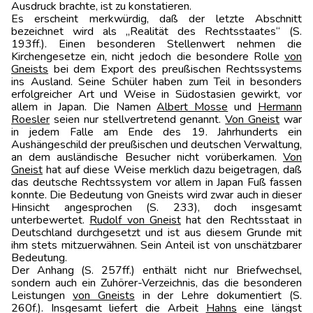
Ausdruck brachte, ist zu konstatieren.
Es erscheint merkwürdig, daß der letzte Abschnitt
bezeichnet wird als „Realität des Rechtsstaates“ (S.
193ff.). Einen besonderen Stellenwert nehmen die
Kirchengesetze ein, nicht jedoch die besondere Rolle
von
Gneists
bei dem Export des preußischen Rechtssystems
ins Ausland. Seine Schüler haben zum Teil in besonders
erfolgreicher Art und Weise in Südostasien gewirkt, vor
allem in Japan. Die Namen
Albert Mosse
und
Hermann
Roesler
seien nur stellvertretend genannt.
Von Gneist
war
in jedem Falle am Ende des 19. Jahrhunderts ein
Aushängeschild der preußischen und deutschen Verwaltung,
an dem ausländische Besucher nicht vorüberkamen.
Von
Gneist
hat auf diese Weise merklich dazu beigetragen, daß
das deutsche Rechtssystem vor allem in Japan Fuß fassen
konnte. Die Bedeutung von Gneists wird zwar auch in dieser
Hinsicht angesprochen (S. 233), doch insgesamt
unterbewertet.
Rudolf von Gneist
hat den Rechtsstaat in
Deutschland durchgesetzt und ist aus diesem Grunde mit
ihm stets mitzuerwähnen. Sein Anteil ist von unschätzbarer
Bedeutung.
Der Anhang (S. 257ff.) enthält nicht nur Briefwechsel,
sondern auch ein Zuhörer-Verzeichnis, das die besonderen
Leistungen
von Gneists
in der Lehre dokumentiert (S.
260f.). Insgesamt liefert die Arbeit
Hahns
eine längst