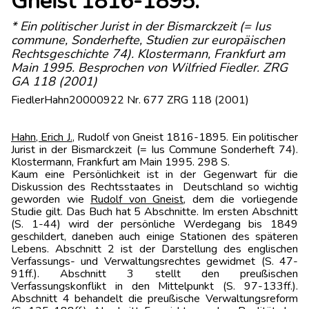
Gneist 1816-1895.
* Ein politischer Jurist in der Bismarckzeit (= Ius
commune, Sonderhefte, Studien zur europäischen
Rechtsgeschichte 74). Klostermann, Frankfurt am
Main 1995. Besprochen von Wilfried Fiedler. ZRG
GA 118 (2001)
FiedlerHahn20000922 Nr. 677 ZRG 118 (2001)
Hahn, Erich J.
, Rudolf von Gneist 1816-1895. Ein politischer
Jurist in der Bismarckzeit (= Ius Commune Sonderheft 74).
Klostermann, Frankfurt am Main 1995. 298 S.
Kaum eine Persönlichkeit ist in der Gegenwart für die
Diskussion des Rechtsstaates in Deutschland so wichtig
geworden wie
Rudolf von Gneist
, dem die vorliegende
Studie gilt. Das Buch hat 5 Abschnitte. Im ersten Abschnitt
(S. 1-44) wird der persönliche Werdegang bis 1849
geschildert, daneben auch einige Stationen des späteren
Lebens. Abschnitt 2 ist der Darstellung des englischen
Verfassungs- und Verwaltungsrechtes gewidmet (S. 47-
91ff.). Abschnitt 3 stellt den preußischen
Verfassungskonflikt in den Mittelpunkt (S. 97-133ff.).
Abschnitt 4 behandelt die preußische Verwaltungsreform