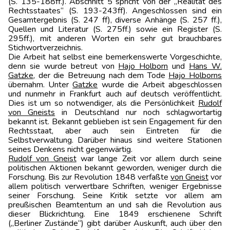
(S. 135-188ff.). Abschnitt 5 spricht von der „Realität des
Rechtsstaates“ (S. 193-243ff). Angeschlossen sind ein
Gesamtergebnis (S. 247 ff), diverse Anhänge (S. 257 ff.),
Quellen und Literatur (S. 275ff.) sowie ein Register (S.
295ff.), mit anderen Worten ein sehr gut brauchbares
Stichwortverzeichnis.
Die Arbeit hat selbst eine bemerkenswerte Vorgeschichte,
denn sie wurde betreut von
Hajo Holborn
und
Hans W.
Gatzke
, der die Betreuung nach dem Tode
Hajo Holborns
übernahm. Unter
Gatzke
wurde die Arbeit abgeschlossen
und nunmehr in Frankfurt auch auf deutsch veröffentlicht.
Dies ist um so notwendiger, als die Persönlichkeit
Rudolf
von Gneists
in Deutschland nur noch schlagwortartig
bekannt ist. Bekannt geblieben ist sein Engagement für den
Rechtsstaat, aber auch sein Eintreten für die
Selbstverwaltung. Darüber hinaus sind weitere Stationen
seines Denkens nicht gegenwärtig.
Rudolf von Gneist
war lange Zeit vor allem durch seine
politischen Aktionen bekannt geworden, weniger durch die
Forschung. Bis zur Revolution 1848 verfaßte
von Gneist
vor
allem politisch verwertbare Schriften, weniger Ergebnisse
seiner Forschung. Seine Kritik setzte vor allem am
preußischen Beamtentum an und sah die Revolution aus
dieser Blickrichtung. Eine 1849 erschienene Schrift
(„Berliner Zustände“) gibt darüber Auskunft, auch über den