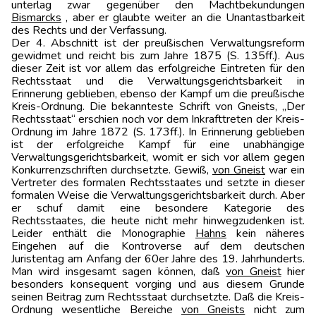
unterlag zwar gegenüber den Machtbekundungen
Bismarcks
, aber er glaubte weiter an die Unantastbarkeit
des Rechts und der Verfassung.
Der 4. Abschnitt ist der preußischen Verwaltungsreform
gewidmet und reicht bis zum Jahre 1875 (S. 135ff.). Aus
dieser Zeit ist vor allem das erfolgreiche Eintreten für den
Rechtsstaat und die Verwaltungsgerichtsbarkeit in
Erinnerung geblieben, ebenso der Kampf um die preußische
Kreis-Ordnung. Die bekannteste Schrift von Gneists, „Der
Rechtsstaat“ erschien noch vor dem Inkrafttreten der Kreis-
Ordnung im Jahre 1872 (S. 173ff.). In Erinnerung geblieben
ist der erfolgreiche Kampf für eine unabhängige
Verwaltungsgerichtsbarkeit, womit er sich vor allem gegen
Konkurrenzschriften durchsetzte. Gewiß,
von Gneist
war ein
Vertreter des formalen Rechtsstaates und setzte in dieser
formalen Weise die Verwaltungsgerichtsbarkeit durch. Aber
er schuf damit eine besondere Kategorie des
Rechtsstaates, die heute nicht mehr hinwegzudenken ist.
Leider enthält die Monographie
Hahns
kein näheres
Eingehen auf die Kontroverse auf dem deutschen
Juristentag am Anfang der 60er Jahre des 19. Jahrhunderts.
Man wird insgesamt sagen können, daß
von Gneist
hier
besonders konsequent vorging und aus diesem Grunde
seinen Beitrag zum Rechtsstaat durchsetzte. Daß die Kreis-
Ordnung wesentliche Bereiche
von Gneists
nicht zum