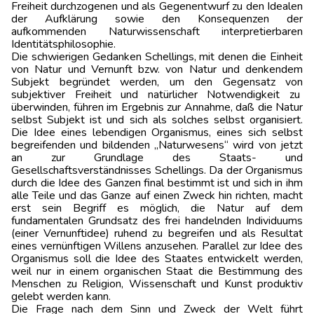
Freiheit durchzo­genen und als Gegenentwurf zu den Idealen
der Aufklärung sowie den Konsequenzen der
aufkommenden Naturwissenschaft interpretierbaren
Identitätsphilosophie.
Die schwierigen Gedanken Schellings, mit denen die Einheit
von Natur und Vernunft bzw. von Natur und denkendem
Subjekt begründet werden, um den Gegensatz von
subjektiver Freiheit und natürlicher Notwendigkeit zu
überwinden, führen im Ergebnis zur Annahme, daß die Natur
selbst Subjekt ist und sich als solches selbst organisiert.
Die Idee eines lebendigen Organismus, eines sich selbst
begreifenden und bildenden „Natur­wesens“ wird von jetzt
an zur Grundlage des Staats- und
Gesellschaftsverständnisses Schellings. Da der Organismus
durch die Idee des Ganzen final bestimmt ist und sich in ihm
alle Teile und das Ganze auf einen Zweck hin richten, macht
erst sein Begriff es möglich, die Natur auf dem
fundamentalen Grundsatz des frei handelnden Individuums
(einer Vernunftidee) ruhend zu begreifen und als Resultat
eines vernünftigen Willens anzusehen. Parallel zur Idee des
Organismus soll die Idee des Staates entwickelt werden,
weil nur in einem organischen Staat die Bestimmung des
Menschen zu Religion, Wissenschaft und Kunst produktiv
gelebt werden kann.
Die Frage nach dem Sinn und Zweck der Welt führt