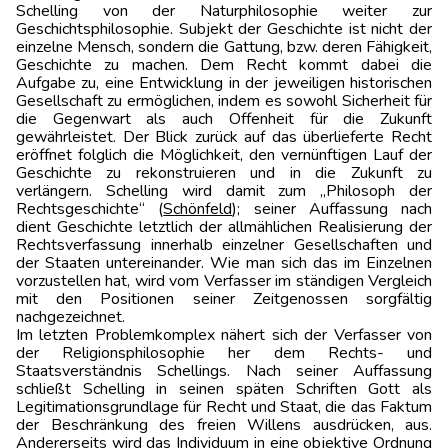
Schelling von der Naturphilosophie weiter zur
Geschichtsphilosophie. Subjekt der Geschichte ist nicht der
einzelne Mensch, sondern die Gattung, bzw. deren Fähigkeit,
Geschichte zu machen. Dem Recht kommt dabei die
Aufgabe zu, eine Entwicklung in der jeweiligen historischen
Gesellschaft zu ermöglichen, indem es sowohl Sicherheit für
die Gegenwart als auch Offenheit für die Zukunft
gewährleistet. Der Blick zurück auf das überlieferte Recht
eröffnet folglich die Möglichkeit, den vernünftigen Lauf der
Geschichte zu rekonstruieren und in die Zukunft zu
verlängern. Schelling wird damit zum „Philosoph der
Rechtsgeschichte“ (
Schönfeld
); seiner Auffassung nach
dient Geschichte letztlich der allmählichen Realisierung der
Rechtsverfassung innerhalb einzelner Gesellschaften und
der Staaten untereinander. Wie man sich das im Einzelnen
vorzustellen hat, wird vom Verfasser im ständigen Vergleich
mit den Positionen seiner Zeitgenossen sorgfältig
nachgezeichnet.
Im letzten Problemkomplex nähert sich der Verfasser von
der Religionsphilosophie her dem Rechts- und
Staatsverständnis Schellings. Nach seiner Auffassung
schließt Schelling in seinen späten Schriften Gott als
Legitimationsgrundlage für Recht und Staat, die das Faktum
der Beschränkung des freien Willens ausdrücken, aus.
Andererseits wird das Individuum in eine objektive Ordnung