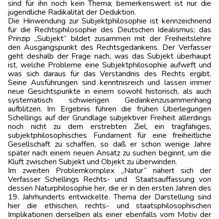
sind für ihn noch kein Thema; bemerkenswert ist nur die
jugendliche Radikalität der Deduktion.
Die Hinwendung zur Subjektphilosophie ist kennzeichnend
für die Rechtsphilosophie des Deutschen Idealismus; das
Prinzip „Subjekt“ bildet zusammen mit der Freiheitslehre
den Ausgangspunkt des Rechtsgedankens. Der Verfasser
geht deshalb der Frage nach, was das Subjekt überhaupt
ist, welche Probleme eine Subjektphilosophie aufwirft und
was sich daraus für das Verständnis des Rechts ergibt.
Seine Ausführungen sind kenntnisreich und lassen immer
neue Gesichtspunkte in einem sowohl historisch, als auch
systematisch schwierigen Gedankenzusammenhang
aufblitzen. Im Ergebnis führen die frühen Überle­gungen
Schellings auf der Grundlage subjektiver Freiheit allerdings
noch nicht zu dem erstrebten Ziel, ein tragfähiges,
subjektphilosophisches Fundament für eine freiheitliche
Gesellschaft zu schaffen, so daß er schon wenige Jahre
später nach einem neuen Ansatz zu suchen beginnt, um die
Kluft zwischen Subjekt und Objekt zu überwinden.
Im zweiten Problemkomplex „Natur“ nähert sich der
Verfasser Schellings Rechts- und Staatsauffassung von
dessen Naturphilosophie her, die er in den ersten Jahren des
19. Jahrhunderts entwickelte. Thema der Darstellung sind
hier die ethischen, rechts- und staatsphilo­sophischen
Implikationen derselben als einer ebenfalls vom Motiv der