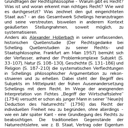
Grundfragen der Rechtsphilosophie - Warum gibt es Recht?
Was ist und woran erkennt man richtiges Recht? Wie wird
es durchgesetzt? Was zeichnet den gut eingerichteten
Staat aus? - an das Gesamtwerk Schellings heranzu­tragen
und seine verstreuten, bisweilen in anderem Kontext
geäußerten Stellungnahmen, soweit möglich, zu
systematisieren.
Anders als
Alexander Hollerbach
in seiner umfassenden,
historischen Quellenstudie (Der Rechtsgedanke bei
Schelling. Quellenstudien zu seiner Rechts- und
Staatsphilosophie, Frankfurt am Main 1957) bemüht sich
der Verfasser, anhand der Problemkomplexe Subjekt (S.
33-107), Natur (S. 108-130), Geschichte (S. 131-186) und
Religion (S. 187-210) die systematischen Verflechtungen
in Schellings philosophischer Argumentation zu rekon­
struieren und zu erhellen. Dabei steht der Begriff des
Subjekts im Mittelpunkt der frühen Auseinandersetzung
Schellings mit dem Recht. Im Wege der aneignenden
Interpretation von Fichtes „Begriff der Wirtschaftslehre“
(1794) versucht er schon als junger Mann in seiner “Neue(n)
Deduc­tion des Naturrechts“ (1796) das Recht der
individuellen Freiheit neu zu begründen, ohne allerdings -
wie ein Jahr später Kant - eine Grundlegung des Rechts zu
beabsich­tigen. Die traditionellen Gegenstände der
Naturrechtslehre, wie z. B. Staat, Vertrag oder Eigentum