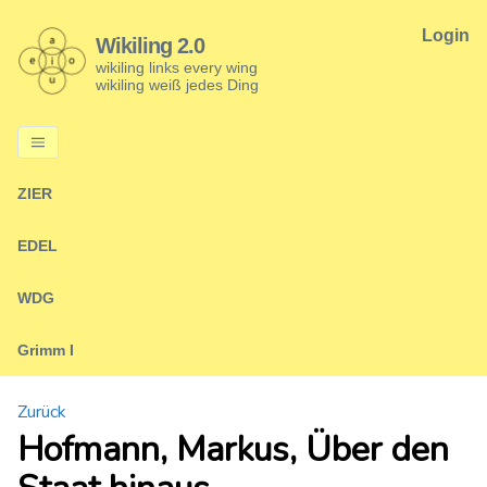
Login
Wikiling 2.0
wikiling links every wing
wikiling weiß jedes Ding
ZIER
EDEL
WDG
Grimm I
Zurück
Hofmann, Markus, Über den