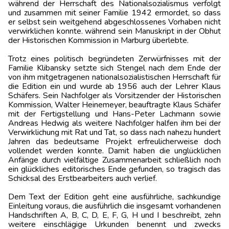
während der Herrschaft des Nationalsozialismus verfolgt
und zusammen mit seiner Familie 1942 ermordet, so dass
er selbst sein weitgehend abgeschlossenes Vorhaben nicht
verwirklichen konnte. während sein Manuskript in der Obhut
der Historischen Kommission in Marburg überlebte.
Trotz eines politisch begründeten Zerwürfnisses mit der
Familie Klibansky setzte sich Stengel nach dem Ende der
von ihm mitgetragenen nationalsozialistischen Herrschaft für
die Edition ein und wurde ab 1956 auch der Lehrer Klaus
Schäfers. Sein Nachfolger als Vorsitzender der Historischen
Kommission, Walter Heinemeyer, beauftragte Klaus Schäfer
mit der Fertigstellung und Hans-Peter Lachmann sowie
Andreas Hedwig als weitere Nachfolger halfen ihm bei der
Verwirklichung mit Rat und Tat, so dass nach nahezu hundert
Jahren das bedeutsame Projekt erfreulicherweise doch
vollendet werden konnte. Damit haben die unglücklichen
Anfänge durch vielfältige Zusammenarbeit schließlich noch
ein glückliches editorisches Ende gefunden, so tragisch das
Schicksal des Erstbearbeiters auch verlief.
Dem Text der Edition geht eine ausführliche, sachkundige
Einleitung voraus, die ausführlich die insgesamt vorhandenen
Handschriften A, B, C, D, E, F, G, H und I beschreibt, zehn
weitere einschlägige Urkunden benennt und zwecks