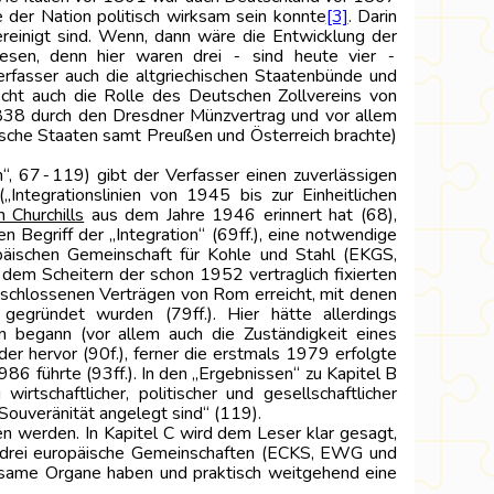
 der Nation politisch wirksam sein konnte
[3]
. Darin
ereinigt sind. Wenn, dann wäre die Entwicklung der
esen, denn hier waren drei ‑ sind heute vier ‑
rfasser auch die altgriechischen Staatenbünde und
echt auch die Rolle des Deutschen Zollvereins von
 1838 durch den Dresdner Münzvertrag und vor allem
sche Staaten samt Preußen und Österreich brachte)
n“, 67‑119) gibt der Verfasser einen zuverlässigen
ntegrationslinien von 1945 bis zur Einheitlichen
 Churchills
aus dem Jahre 1946 erinnert hat (68),
Begriff der „Integration“ (69ff.), eine notwendige
opäischen Gemeinschaft für Kohle und Stahl (EKGS,
dem Scheitern der schon 1952 vertraglich fixierten
eschlossenen Verträgen von Rom erreicht, mit denen
egründet wurden (79ff.). Hier hätte allerdings
 begann (vor allem auch die Zuständigkeit eines
r hervor (90f.), ferner die erstmals 1979 erfolgte
86 führte (93ff.). In den „Ergebnissen“ zu Kapitel B
rtschaftlicher, politischer und gesellschaftlicher
ouveränität angelegt sind“ (119).
en werden. In Kapitel C wird dem Leser klar gesagt,
U) drei europäische Gemeinschaften (ECKS, EWG und
insame Organe haben und praktisch weitgehend eine