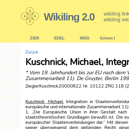
Wikiling 2.0
wikiling li
wikiling we
ZIER
EDEL
WDG
Grimm I
Zurück
Kuschnick, Michael, Integ
* Vom 19. Jahrhundert bis zur EU nach dem 
Zusammenarbeit 11). De Gruyter, Berlin 19
ZieglerKuschnick20000822 Nr. 10122 ZRG 118 (
Kuschnick, Michael
, Integration in Staatenverbi
europäische und internationale Zusammenarbeit 11).
1. „Die Europäische Union in ihrer Gestalt na
staatstheoretischen Grundlagen bewußt ist. Die eur
europäischer Staatenverbindungen dar.“ Mit diesen
seiner überwiegend dem geltenden Recht gewidm