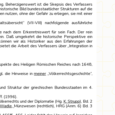
g. Beherzigenswert ist die Skepsis des Verfassers
torische Bild bundesstaatlicher Strukturen auf die
 nutzen, ohne der Gefahr zu erliegen, sie mit einer
übersicht“ (VII-VIII) nachfolgende ausführliche
ge nach dem Erkenntniswert für sein Fach. Der rein
ein. Daß umgekehrt die historische Perspektive ein
 können wir als Historiker aus den Erfahrungen der
etet die Arbeit des Verfassers über „Integration in
 Aspekte des Heiligen Römischen Reiches nach 1648,
vgl. die Hinweise in
meiner
„Völkerrechtsgeschichte“,
und Struktur der griechischen Bundesstaaten im 4.
f. (1996).
lkerrechts und der Diplomatie (Hg.
K. Strupp
), Bd. 2
 Wadle,
Münzwesen (rechtlich), HRG (Anm. 6) Bd. 3