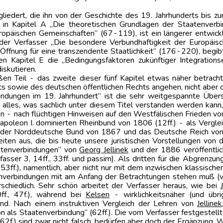
liedert, die ihn von der Geschichte des 19. Jahrhunderts bis zu
r in Kapitel A „Die theoretischen Grundlagen der Staatenverb
ropäischen Gemeinschaften“ (67‑119), ist ein längerer entwickl
 der Verfasser „Die besondere Verbundhaftigkeit der Europäi
ffnung für eine transzendente Staatlichkeit“ (176‑220), begibt
n Kapitel E die „Bedingungsfaktoren zukünftiger Integration
iskutieren.
en Teil ‑ das zweite dieser fünf Kapitel etwas näher betracht
s sowie des deutschen öffentlichen Rechts angehen, nicht aber d
ndungen im 19. Jahrhundert“ ist die sehr weitgespannte Übersc
t alles, was sachlich unter diesem Titel verstanden werden kan
en ‑ nach flüchtigen Hinweisen auf den Westfälischen Frieden 
poleon I. dominierten Rheinbund von 1806 (12ff.) ‑ als Vergle
er Norddeutsche Bund von 1867 und das Deutsche Reich von 18
iten aus, die bis heute unsere juristischen Vorstellungen vo
atenverbindungen“ von
Georg Jellinek
und der 1886 veröffentlic
rfasser 3, 14ff., 33ff. und passim). Als dritten für die Abgren
 53ff.), namentlich, aber nicht nur mit dem inzwischen klassis
tenverbindungen mit am Anfang der Betrachtungen stehen muß (vgl
rschiedlich. Sehr schön arbeitet der Verfasser heraus, wie bei
ff., 47f.), während bei
Kelsen
‑ wirklichkeitsnäher (und übr
nd. Nach einem instruktiven Vergleich der Lehren von
Jellinek
n als Staatenverbindung“ (62ff.). Die vom Verfasser festgestell
(62f.) sind zwar nicht falsch, bedürfen aber doch der Ergänzung