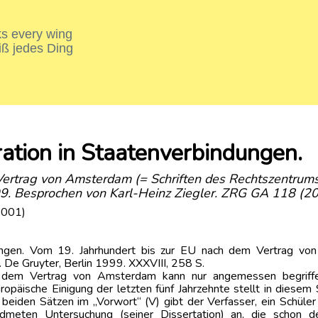
nks every wing
iß jedes Ding
ration in Staatenverbindungen.
Vertrag von Amsterdam (= Schriften des Rechtszentrums 
99. Besprochen von Karl-Heinz Ziegler. ZRG GA 118 (2
2001)
ndungen. Vom 19. Jahrhundert bis zur EU nach dem Vertrag vo
 De Gruyter, Berlin 1999. XXXVIII, 258 S.
ch dem Vertrag von Amsterdam kann nur angemessen begriffe
opäische Einigung der letzten fünf Jahrzehnte stellt in diesem 
 beiden Sätzen im „Vorwort“ (V) gibt der Verfasser, ein Schüle
eten Untersuchung (seiner Dissertation) an, die schon de