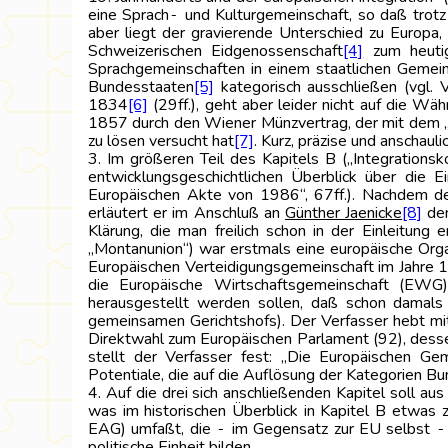
eine Sprach‑ und Kulturgemeinschaft, so daß trotz
aber liegt der gravierende Unterschied zu Europa,
Schweizerischen Eidgenossenschaft
[4]
zum heutig
Sprachgemeinschaften in einem staatlichen Gemein
Bundesstaaten
[5]
kategorisch ausschließen (vgl. 
1834
[6]
(29ff.), geht aber leider nicht auf die 
1857 durch den Wiener Münzvertrag, der mit dem „
zu lösen versucht hat
[7]
. Kurz, präzise und anschauli
3. Im größeren Teil des Kapitels B („Integrations
entwicklungsgeschichtlichen Überblick über die 
Europäischen Akte von 1986“, 67ff.). Nachdem d
erläutert er im Anschluß an
Günther Jaenicke
[8]
den
Klärung, die man freilich schon in der Einleitun
„Montanunion“) war erstmals eine europäische Orga
Europäischen Verteidigungsgemeinschaft im Jahre 1
die Europäische Wirtschaftsgemeinschaft (EWG)
herausgestellt werden sollen, daß schon damals
gemeinsamen Gerichtshofs). Der Verfasser hebt mit
Direktwahl zum Europäischen Parlament (92), dessen 
stellt der Verfasser fest: „Die Europäischen Geme
Potentiale, die auf die Auflösung der Kategorien 
4. Auf die drei sich anschließenden Kapitel soll a
was im historischen Überblick in Kapitel B etwas
EAG) umfaßt, die ‑ im Gegensatz zur EU selbst ‑ 
politische Einheit bilden.