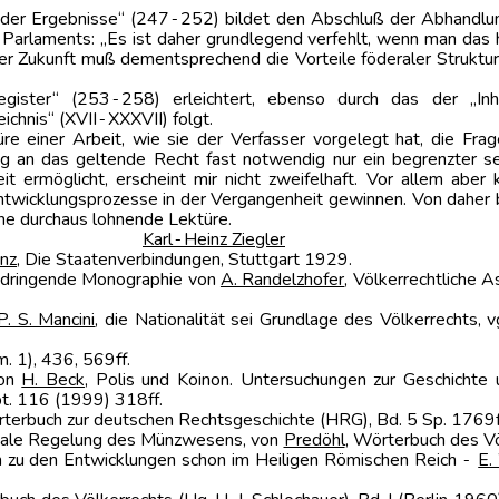
der Ergebnisse“ (247‑252) bildet den Abschluß der Abhandlun
rlaments: „Es ist daher grundlegend verfehlt, wenn man das his
r Zukunft muß dementsprechend die Vorteile föderaler Strukturen
ter“ (253‑258) erleichtert, ebenso durch das der „Inhalts
eichnis“ (XVII‑XXXVII) folgt.
üre einer Arbeit, wie sie der Verfasser vorgelegt hat, die Fra
ng an das geltende Recht fast notwendig nur ein begrenzter s
eit ermöglicht, erscheint mir nicht zweifelhaft. Vor allem aber
twicklungsprozesse in der Vergangenheit gewinnen. Von daher bi
ne durchaus lohnende Lektüre.
rg
Karl‑Heinz Ziegler
unz
, Die Staatenverbindungen, Stuttgart 1929.
eindringende Monographie von
A. Randelzhofer
, Völkerrechtliche
P. S. Mancini
, die Nationalität sei Grundlage des Völkerrechts, 
m. 1), 436, 569ff.
von
H. Beck
, Polis und Koinon. Untersuchungen zur Geschichte 
bt. 116 (1999) 318ff.
örterbuch zur deutschen Rechtsgeschichte (HRG), Bd. 5 Sp. 1769f
ionale Regelung des Münzwesens, von
Predöhl
, Wörterbuch des Vö
ch zu den Entwicklungen schon im Heiligen Römischen Reich ‑
E.