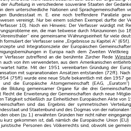
 der Aufteilung in verschiedene souveräne Staaten der Gedanke
 in dem unterschiedliche Nationen und Sprachgemeinschaften v
en Bundesstaat m. E. eine noch treffendere Parallele gew
wesen vereinigt. Nur bei einem solchen Exempel durfte der Ve
Verfasser 10). Noch ein Hinweis: Der Verfasser würdigt mit R
Währungsprobleme ein, die man teilweise durch Münzunionen (so
Vereinsthaler“ eine gemeinsame Währungseinheit für viele deut
ch formuliert der Verfasser seine „Ergebnisse zu Kapitel A“ (65f.).
konzepte und Integrationsziele der Europäischen Gemeinschafte
Einigungsbemühungen in Europa nach dem Zweiten Weltkrieg („I
er Verfasser zutreffend an die berühmte Zürcher Rede
Winston
 auch von ihm verwendeten, aus dem Amerikanischen entlehnten 
g erwartet hätte. Mit der 1951 vereinbarten Gründung der Eur
nisation mit supranationalen Ansätzen entstanden (72ff.). Nach 
954 (75ff.) wurde eine neue Stufe bekanntlich mit den 1957 g
 und die Europäische Atomgemeinschaft (EAG, „Euratom“) g
 die Bildung gemeinsamer Organe für die drei Gemeinschaften
 Recht die Erweiterung der Gemeinschaften durch neue Mitgliede
Tätigkeit schließlich zur Einheitlichen Europäischen Akte von 19
inschaften sind das Ergebnis der symmetrischen Verteilung wi
Bundesstaat und Staatenbund und des Dogmas von der nationalen S
us den oben (zu 1.) erwähnten Gründen hier nicht näher eingegang
 zu kurz gekommen ist, daß nämlich die Europäische Union (E
juristische Personen des Völkerrechts sind, obwohl sie geme