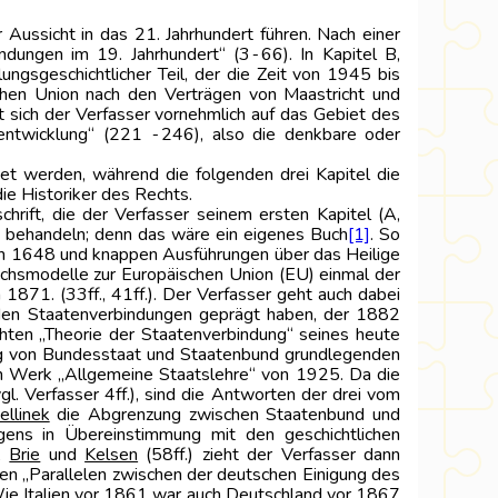
r Aussicht in das 21. Jahrhundert führen. Nach einer
indungen im 19. Jahrhundert“ (3‑66). In Kapitel B,
ungsgeschichtlicher Teil, der die Zeit von 1945 bis
schen Union nach den Verträgen von Maastricht und
 sich der Verfasser vornehmlich auf das Gebiet des
sentwicklung“ (221 ‑246), also die denkbare oder
et werden, während die folgenden drei Kapitel die
ie Historiker des Rechts.
hrift, die der Verfasser seinem ersten Kapitel (A,
n, behandeln; denn das wäre ein eigenes Buch
[1]
. So
von 1648 und knappen Ausführungen über das Heilige
ichsmodelle zur Europäischen Union (EU) einmal der
71. (33ff., 41ff.). Der Verfasser geht auch dabei
n den Staatenverbindungen geprägt haben, der 1882
hten „Theorie der Staatenverbindung“ seines heute
zung von Bundesstaat und Staatenbund grundlegenden
chen Werk „Allgemeine Staatslehre“ von 1925. Da die
. Verfasser 4ff.), sind die Antworten der drei vom
Jellinek
die Abgrenzung zwischen Staatenbund und
igens in Übereinstimmung mit den geschichtlichen
,
Brie
und
Kelsen
(58ff.) zieht der Verfasser dann
ten „Parallelen zwischen der deutschen Einigung des
. Wie Italien vor 1861 war auch Deutschland vor 1867