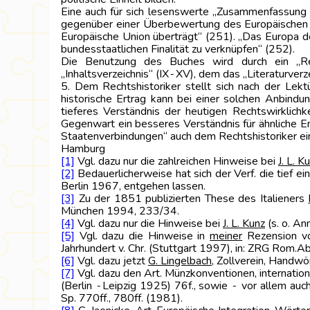
Eine auch für sich lesenswerte „Zusammenfassung 
gegenüber einer Überbewertung des Europäischen Pa
Europäische Union überträgt“ (251). „Das Europa de
bundesstaatlichen Finalität zu verknüpfen“ (252).
Die Benutzung des Buches wird durch ein „Regis
„Inhaltsverzeichnis“ (IX‑XV), dem das „Literaturverz
5. Dem Rechtshistoriker stellt sich nach der Lekt
historische Ertrag kann bei einer solchen Anbindu
tieferes Verständnis der heutigen Rechtswirklichk
Gegenwart ein besseres Verständnis für ähnliche En
Staatenverbindungen“ auch dem Rechtshistoriker ei
Hambu
[1]
Vgl. dazu nur die zahlreichen Hinweise bei
J. L. K
[2]
Bedauerlicherweise hat sich der Verf. die tief 
Berlin 1967, entgehen lassen.
[3]
Zu der 1851 publizierten These des Italieners
München 1994, 233/34.
[4]
Vgl. dazu nur die Hinweise bei
J. L. Kunz
(s. o. An
[5]
Vgl. dazu die Hinweise in
meiner
Rezension 
Jahrhundert v. Chr. (Stuttgart 1997), in: ZRG Rom.A
[6]
Vgl. dazu jetzt
G. Lingelbach
, Zollverein, Handw
[7]
Vgl. dazu den Art. Münzkonventionen, internat
(Berlin ‑Leipzig 1925) 76f., sowie ‑ vor allem au
Sp. 770ff., 780ff. (1981).