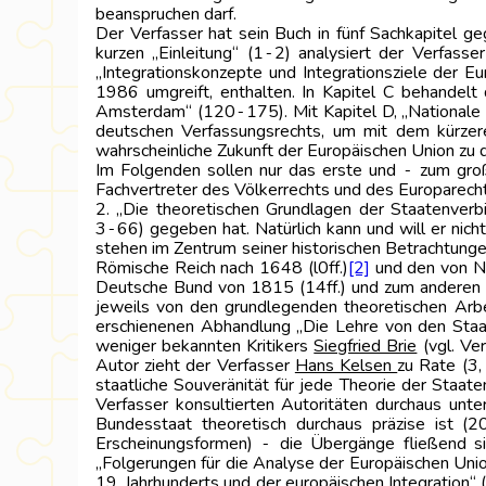
beanspruchen darf.
Der Verfasser hat sein Buch in fünf Sachkapitel geg
kurzen „Einleitung“ (1‑2) analysiert der Verfasse
„Integrationskonzepte und Integrationsziele der Eu
1986 umgreift, enthalten. In Kapitel C behandelt
Amsterdam“ (120‑175). Mit Kapitel D, „Nationale Ö
deutschen Verfassungsrechts, um mit dem kürzere
wahrscheinliche Zukunft der Europäischen Union zu d
Im Folgenden sollen nur das erste und ‑ zum groß
Fachvertreter des Völkerrechts und des Europarecht
2. „Die theoretischen Grundlagen der Staatenverbi
3‑66) gegeben hat. Natürlich kann und will er nich
stehen im Zentrum seiner historischen Betrachtung
Römische Reich nach 1648 (l0ff.)
[2]
und den von Na
Deutsche Bund von 1815 (14ff.) und zum anderen d
jeweils von den grundlegenden theoretischen Arbe
erschienenen Abhandlung „Die Lehre von den Sta
weniger bekannten Kritikers
Siegfried Brie
(vgl. Ve
Autor zieht der Verfasser
Hans Kelsen
zu Rate (3,
staatliche Souveränität für jede Theorie der Staa
Verfasser konsultierten Autoritäten durchaus unte
Bundesstaat theoretisch durchaus präzise ist (20
Erscheinungsformen) ‑ die Übergänge fließend si
„Folgerungen für die Analyse der Europäischen Unio
19. Jahrhunderts und der europäischen Integration“ 