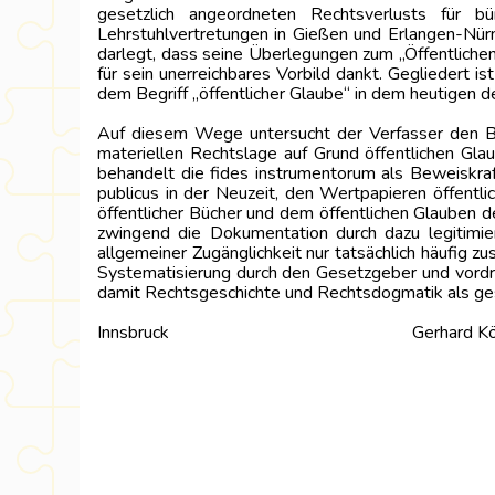
gesetzlich angeordneten Rechtsverlusts für bü
Lehrstuhlvertretungen in Gießen und Erlangen-Nü
darlegt, dass seine Überlegungen zum „Öffentliche
für sein unerreichbares Vorbild dankt. Gegliedert 
dem Begriff „öffentlicher Glaube“ in dem heutigen 
Auf diesem Wege untersucht der Verfasser den Beg
materiellen Rechtslage auf Grund öffentlichen Gla
behandelt die fides instrumentorum als Beweiskraf
publicus in der Neuzeit, den Wertpapieren öffentli
öffentlicher Bücher und dem öffentlichen Glauben de
zwingend die Dokumentation durch dazu legitimier
allgemeiner Zugänglichkeit nur tatsächlich häufig zu
Systematisierung durch den Gesetzgeber und vordrin
damit Rechtsgeschichte und Rechtsdogmatik als ges
Innsbruck
Gerhard Kö