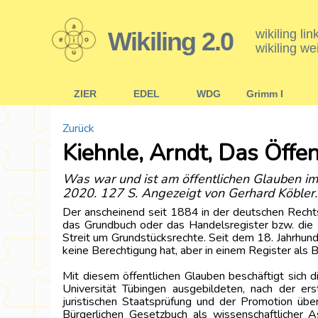
Wikiling 2.0
wikiling li
wikiling we
ZIER
EDEL
WDG
Grimm I
Zurück
Kiehnle, Arndt, Das Öffen
Was war und ist am öffentlichen Glauben im 
2020. 127 S. Angezeigt von Gerhard Köbler.
Der anscheinend seit 1884 in der deutschen Rechts
das Grundbuch oder das Handelsregister bzw. die R
Streit um Grundstücksrechte. Seit dem 18. Jahrhun
keine Berechtigung hat, aber in einem Register als B
Mit diesem öffentlichen Glauben beschäftigt sich
Universität Tübingen ausgebildeten, nach der ers
juristischen Staatsprüfung und der Promotion ü
Bürgerlichen Gesetzbuch als wissenschaftlicher As