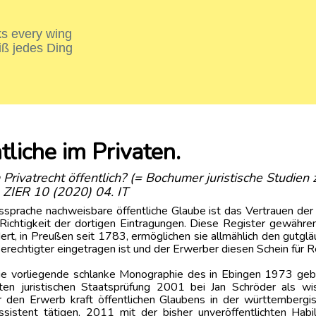
nks every wing
iß jedes Ding
tliche im Privaten.
Privatrecht öffentlich? (= Bochumer juristische Studie
 ZIER 10 (2020) 04. IT
sprache nachweisbare öffentliche Glaube ist das Vertrauen der A
ichtigkeit der dortigen Eintragungen. Diese Register gewähre
dert, in Preußen seit 1783, ermöglichen sie allmählich den gutg
erechtigter eingetragen ist und der Erwerber diesen Schein für Re
 die vorliegende schlanke Monographie des in Ebingen 1973 ge
ten juristischen Staatsprüfung 2001 bei Jan Schröder als wi
ber den Erwerb kraft öffentlichen Glaubens in der württembe
sistent tätigen, 2011 mit der bisher unveröffentlichten Habi