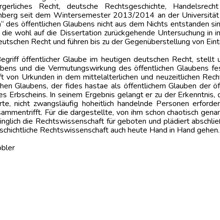
rgerliches Recht, deutsche Rechtsgeschichte, Handelsrecht
rnberg seit dem Wintersemester 2013/2014 an der Universität 
n“ des öffentlichen Glaubens nicht aus dem Nichts entstanden si
ist die wohl auf die Dissertation zurückgehende Untersuchung in 
deutschen Recht und führen bis zu der Gegenüberstellung von Ein
riff öffentlicher Glaube im heutigen deutschen Recht, stellt 
ubens und die Vermutungswirkung des öffentlichen Glaubens fes
t von Urkunden in dem mittelalterlichen und neuzeitlichen Rec
chen Glaubens, der fides hastae als öffentlichem Glauben der ö
s Erbscheins. In seinem Ergebnis gelangt er zu der Erkenntnis, 
te, nicht zwangsläufig hoheitlich handelnde Personen erforder
sammentrifft. Für die dargestellte, von ihm schon chaotisch gena
glich die Rechtswissenschaft für geboten und plädiert abschlie
chichtliche Rechtswissenschaft auch heute Hand in Hand gehen.
bler