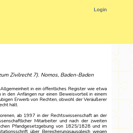
Login
n zum Zivilrecht 7). Nomos, Baden-Baden
llgemeinheit in ein öffentliches Register wie etwa
n in den Anfängen nur einen Beweisvorteil in einem
läubigen Erwerb von Rechten, obwohl der Veräußerer
cht hält.
borenen, ab 1997 in der Rechtswissenschaft an der
ssenschaftlicher Mitarbeiter und nach der zweiten
rgischen Pfandgesetzgebung von 1825/1828 und im
litationsschrift über Bereicherungsausgleich wegen