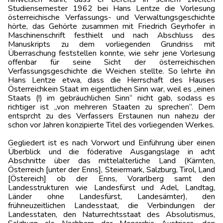
Studiensemester 1962 bei Hans Lentze die Vorlesung
österreichische Verfassungs- und Verwaltungsgeschichte
hörte, das Gehörte zusammen mit Friedrich Geyrhofer in
Maschinenschrift festhielt und nach Abschluss des
Manuskripts zu dem vorliegenden Grundriss mit
Überraschung feststellen konnte, wie sehr jene Vorlesung
offenbar für seine Sicht der österreichischen
Verfassungsgeschichte die Weichen stellte. So lehrte ihn
Hans Lentze etwa, dass die Herrschaft des Hauses
Österreichkein Staat im eigentlichen Sinn war, weil es „einen
Staats (!) im gebräuchlichen Sinn“ nicht gab, sodass es
richtiger ist „von mehreren Staaten zu sprechen“. Dem
entsprcht zu des Verfassers Erstaunen nun nahezu der
schon vor Jahren konzipierte Titel des vorliegenden Werkes.
Gegliedert ist es nach Vorwort und Einführung über einen
Überblick und die föderative Ausgangslage in acht
Abschnitte über das mittelalterliche Land (Kärnten,
Österreich [unter der Enns], Steiermark, Salzburg, Tirol, Land
[Östereich] ob der Enns, Vorarlberg samt den
Landesstrukturen wie Landesfürst und Adel, Landtag,
Länder ohne Landesfürst, Landesämter), den
frühneuzeitlichen Landesstaat, die Verbindungen der
Landesstaten, den Naturrechtsstaat des Absolutismus,