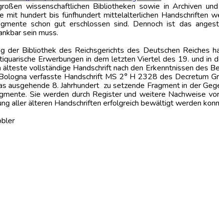
n großen wissenschaftlichen Bibliotheken sowie in Archiven u
 mit hundert bis fünfhundert mittelalterlichen Handschriften
ente schon gut erschlossen sind. Dennoch ist das angestreb
dankbar sein muss.
g der Bibliothek des Reichsgerichts des Deutschen Reiches ha
quarische Erwerbungen in dem letzten Viertel des 19. und in de
eren älteste vollständige Handschrift nach den Erkenntnissen des 
n Bologna verfasste Handschrift MS 2° H 2328 des Decretum Grati
as ausgehende 8. Jahrhundert zu setzende Fragment in der Gege
ente. Sie werden durch Register und weitere Nachweise vorzügl
ng aller älteren Handschriften erfolgreich bewältigt werden konn
er