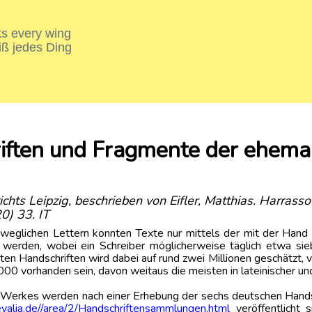
nks every wing
iß jedes Ding
riften und Fragmente der ehema
chts Leipzig, beschrieben von Eifler, Matthias. Harras
0) 33. IT
eglichen Lettern konnten Texte nur mittels der mit der Hand 
 werden, wobei ein Schreiber möglicherweise täglich etwa sie
en Handschriften wird dabei auf rund zwei Millionen geschätzt, 
00 vorhanden sein, davon weitaus die meisten in lateinischer u
n Werkes werden nach einer Erhebung der sechs deutschen Hands
valia.de//area/2/Handschriftensammlungen.html
veröffentlicht