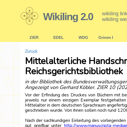
Wikiling 2.0
wikiling li
wikiling we
ZIER
EDEL
WDG
Grimm I
Zurück
Mittelalterliche Handsch
Reichsgerichtsbibliothek
in der Bibliothek des Bundesverwaltungsgeri
Angezeigt von Gerhard Köbler. ZIER 10 (202
Vor der Erfindung des Druckes von Büchern mit bew
jeweils nur einem einzigen Exemplar festgehalten
Mittelalter in dem deutschen Sprachraum angefertigt
geschrieben wurde. Von ihnen sollen noch rund 1200
Nach der sachkundigen Einleitung des vorliegende
gut greifbar unter
http://www.manuscripta-mediae