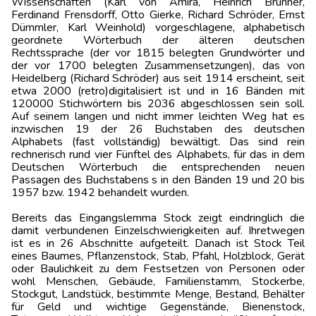
Wissenschaften (Karl von Amira, Heinrich Brunner,
Ferdinand Frensdorff, Otto Gierke, Richard Schröder, Ernst
Dümmler, Karl Weinhold) vorgeschlagene, alphabetisch
geordnete Wörterbuch der älteren deutschen
Rechtssprache (der vor 1815 belegten Grundwörter und
der vor 1700 belegten Zusammensetzungen), das von
Heidelberg (Richard Schröder) aus seit 1914 erscheint, seit
etwa 2000 (retro)digitalisiert ist und in 16 Bänden mit
120000 Stichwörtern bis 2036 abgeschlossen sein soll.
Auf seinem langen und nicht immer leichten Weg hat es
inzwischen 19 der 26 Buchstaben des deutschen
Alphabets (fast vollständig) bewältigt. Das sind rein
rechnerisch rund vier Fünftel des Alphabets, für das in dem
Deutschen Wörterbuch die entsprechenden neuen
Passagen des Buchstabens s in den Bänden 19 und 20 bis
1957 bzw. 1942 behandelt wurden.
Bereits das Eingangslemma Stock zeigt eindringlich die
damit verbundenen Einzelschwierigkeiten auf. Ihretwegen
ist es in 26 Abschnitte aufgeteilt. Danach ist Stock Teil
eines Baumes, Pflanzenstock, Stab, Pfahl, Holzblock, Gerät
oder Baulichkeit zu dem Festsetzen von Personen oder
wohl Menschen, Gebäude, Familienstamm, Stockerbe,
Stockgut, Landstück, bestimmte Menge, Bestand, Behälter
für Geld und wichtige Gegenstände, Bienenstock,