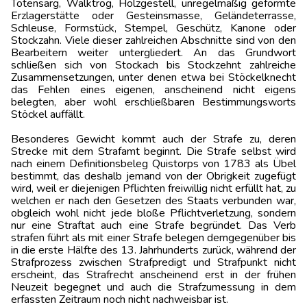
Totensarg, Walktrog, Holzgestell, unregelmäßig geformte
Erzlagerstätte oder Gesteinsmasse, Geländeterrasse,
Schleuse, Formstück, Stempel, Geschütz, Kanone oder
Stockzahn. Viele dieser zahlreichen Abschnitte sind von den
Bearbeitern weiter untergliedert. An das Grundwort
schließen sich von Stockach bis Stockzehnt zahlreiche
Zusammensetzungen, unter denen etwa bei Stöckelknecht
das Fehlen eines eigenen, anscheinend nicht eigens
belegten, aber wohl erschließbaren Bestimmungsworts
Stöckel auffällt.
Besonderes Gewicht kommt auch der Strafe zu, deren
Strecke mit dem Strafamt beginnt. Die Strafe selbst wird
nach einem Definitionsbeleg Quistorps von 1783 als Übel
bestimmt, das deshalb jemand von der Obrigkeit zugefügt
wird, weil er diejenigen Pflichten freiwillig nicht erfüllt hat, zu
welchen er nach den Gesetzen des Staats verbunden war,
obgleich wohl nicht jede bloße Pflichtverletzung, sondern
nur eine Straftat auch eine Strafe begründet. Das Verb
strafen führt als mit einer Strafe belegen demgegenüber bis
in die erste Hälfte des 13. Jahrhunderts zurück, während der
Strafprozess zwischen Strafpredigt und Strafpunkt nicht
erscheint, das Strafrecht anscheinend erst in der frühen
Neuzeit begegnet und auch die Strafzumessung in dem
erfassten Zeitraum noch nicht nachweisbar ist.