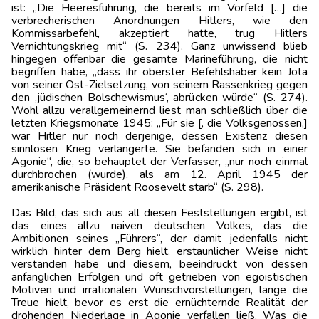
ist: „Die Heeresführung, die bereits im Vorfeld […] die
verbrecherischen Anordnungen Hitlers, wie den
Kommissarbefehl, akzeptiert hatte, trug Hitlers
Vernichtungskrieg mit“ (S. 234). Ganz unwissend blieb
hingegen offenbar die gesamte Marineführung, die nicht
begriffen habe, „dass ihr oberster Befehlshaber kein Jota
von seiner Ost-Zielsetzung, von seinem Rassenkrieg gegen
den ‚jüdischen Bolschewismus‘, abrücken würde“ (S. 274).
Wohl allzu verallgemeinernd liest man schließlich über die
letzten Kriegsmonate 1945: „Für sie [, die Volksgenossen,]
war Hitler nur noch derjenige, dessen Existenz diesen
sinnlosen Krieg verlängerte. Sie befanden sich in einer
Agonie“, die, so behauptet der Verfasser, „nur noch einmal
durchbrochen (wurde), als am 12. April 1945 der
amerikanische Präsident Roosevelt starb“ (S. 298).
Das Bild, das sich aus all diesen Feststellungen ergibt, ist
das eines allzu naiven deutschen Volkes, das die
Ambitionen seines „Führers“, der damit jedenfalls nicht
wirklich hinter dem Berg hielt, erstaunlicher Weise nicht
verstanden habe und diesem, beeindruckt von dessen
anfänglichen Erfolgen und oft getrieben von egoistischen
Motiven und irrationalen Wunschvorstellungen, lange die
Treue hielt, bevor es erst die ernüchternde Realität der
drohenden Niederlage in Agonie verfallen ließ. Was die