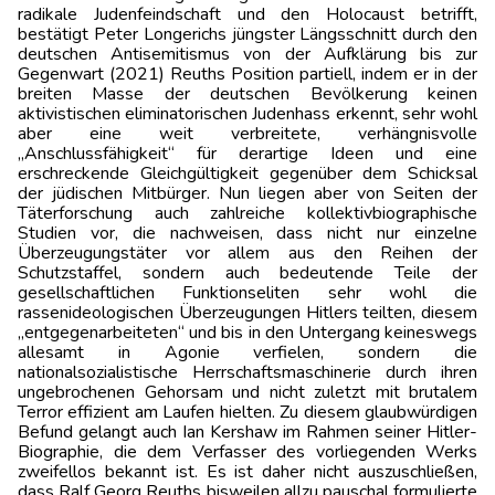
radikale Judenfeindschaft und den Holocaust betrifft,
bestätigt Peter Longerichs jüngster Längsschnitt durch den
deutschen Antisemitismus von der Aufklärung bis zur
Gegenwart (2021) Reuths Position partiell, indem er in der
breiten Masse der deutschen Bevölkerung keinen
aktivistischen eliminatorischen Judenhass erkennt, sehr wohl
aber eine weit verbreitete, verhängnisvolle
„Anschlussfähigkeit“ für derartige Ideen und eine
erschreckende Gleichgültigkeit gegenüber dem Schicksal
der jüdischen Mitbürger. Nun liegen aber von Seiten der
Täterforschung auch zahlreiche kollektivbiographische
Studien vor, die nachweisen, dass nicht nur einzelne
Überzeugungstäter vor allem aus den Reihen der
Schutzstaffel, sondern auch bedeutende Teile der
gesellschaftlichen Funktionseliten sehr wohl die
rassenideologischen Überzeugungen Hitlers teilten, diesem
„entgegenarbeiteten“ und bis in den Untergang keineswegs
allesamt in Agonie verfielen, sondern die
nationalsozialistische Herrschaftsmaschinerie durch ihren
ungebrochenen Gehorsam und nicht zuletzt mit brutalem
Terror effizient am Laufen hielten. Zu diesem glaubwürdigen
Befund gelangt auch Ian Kershaw im Rahmen seiner Hitler-
Biographie, die dem Verfasser des vorliegenden Werks
zweifellos bekannt ist. Es ist daher nicht auszuschließen,
dass Ralf Georg Reuths bisweilen allzu pauschal formulierte