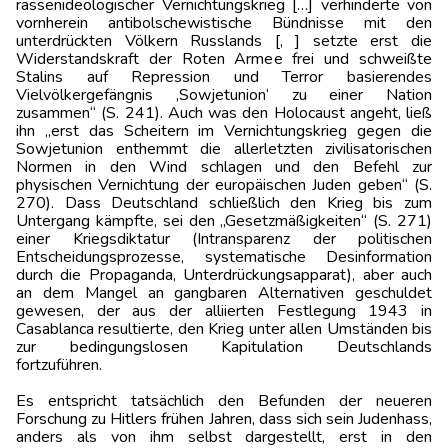
rassenideologischer Vernichtungskrieg […] verhinderte von
vornherein antibolschewistische Bündnisse mit den
unterdrückten Völkern Russlands [, ] setzte erst die
Widerstandskraft der Roten Armee frei und schweißte
Stalins auf Repression und Terror basierendes
Vielvölkergefängnis ‚Sowjetunion‘ zu einer Nation
zusammen“ (S. 241). Auch was den Holocaust angeht, ließ
ihn „erst das Scheitern im Vernichtungskrieg gegen die
Sowjetunion enthemmt die allerletzten zivilisatorischen
Normen in den Wind schlagen und den Befehl zur
physischen Vernichtung der europäischen Juden geben“ (S.
270). Dass Deutschland schließlich den Krieg bis zum
Untergang kämpfte, sei den „Gesetzmäßigkeiten“ (S. 271)
einer Kriegsdiktatur (Intransparenz der politischen
Entscheidungsprozesse, systematische Desinformation
durch die Propaganda, Unterdrückungsapparat), aber auch
an dem Mangel an gangbaren Alternativen geschuldet
gewesen, der aus der alliierten Festlegung 1943 in
Casablanca resultierte, den Krieg unter allen Umständen bis
zur bedingungslosen Kapitulation Deutschlands
fortzuführen.
Es entspricht tatsächlich den Befunden der neueren
Forschung zu Hitlers frühen Jahren, dass sich sein Judenhass,
anders als von ihm selbst dargestellt, erst in den