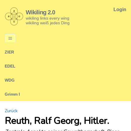
Login
Wikiling 2.0
wikiling links every wing
wikiling weiß jedes Ding
ZIER
EDEL
WDG
Grimm I
Zurück
Reuth, Ralf Georg, Hitler.