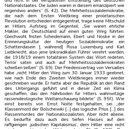
und nicht in der verspäteten Entstehung des deutschen
Nationalstaates. Die Juden waren in diesem emanzipiert wie
nirgendwo anders“ (S. 42). Die Mehrheitssozialdemokratie,
die nach dem Ersten Weltkrieg einer proletarischen
Revolution entschieden entgegentrat, trage keine Mitschuld
an Hitlers Aufstieg, im Gegenteil: „Sie waren ehrliche
Makler, die Deutschland auf einen guten Weg führten.
Gleichwohl fristen Scheidemann, Ebert und Noske in der
Erinnerungskultur der heutigen Sozialdemokratie ein
Schattendasein [, während] Rosa Luxemburg und Karl
Liebknecht, also jene linksradikalen Führer verehrt werden,
die 1918/19 einem totalitären System das Wort redeten,
Terror säten und auch auf Mehrheitssozialdemokraten
schießen ließen“ (S. 69). Der Friedensvertrag von Versailles
habe „nicht Hitler den Weg zum 30. Januar 1933 geebnet,
wie nach Ende des Zweiten Weltkrieges immer wieder
geschrieben wurde. Er hatte aber die Republik an den Rand
des Untergangs geführt und in dieser Zeit ein Klima
geschaffen, das den Nährboden für Hitlers wahnwitzige
rassenideologische Weltanschauung bildete“ (S. 95f.). Wie
einst bereits von Ernst Nolte festgehalten, sei „der
Klassenmord der Bolschewiki […] das logische Prius […] des
Rassenmordes der Nationalsozialisten. Aber nicht alleine.
Es bedurfte dazu auch des tiefen Hasses auf den
raffgierigen ‚jüdischen Kapitalismus‘, dem Hitler eine nicht