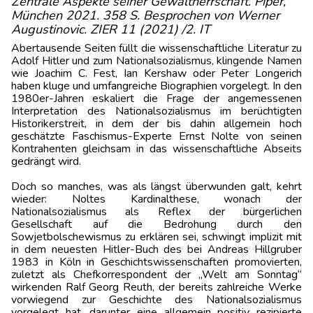
Zentrale Aspekte seiner Gewaltherrschaft. Piper,
München 2021. 358 S. Besprochen von Werner
Augustinovic. ZIER 11 (2021) /2. IT
Abertausende Seiten füllt die wissenschaftliche Literatur zu
Adolf Hitler und zum Nationalsozialismus, klingende Namen
wie Joachim C. Fest, Ian Kershaw oder Peter Longerich
haben kluge und umfangreiche Biographien vorgelegt. In den
1980er-Jahren eskaliert die Frage der angemessenen
Interpretation des Nationalsozialismus im berüchtigten
Historikerstreit, in dem der bis dahin allgemein hoch
geschätzte Faschismus-Experte Ernst Nolte von seinen
Kontrahenten gleichsam in das wissenschaftliche Abseits
gedrängt wird.
Doch so manches, was als längst überwunden galt, kehrt
wieder: Noltes Kardinalthese, wonach der
Nationalsozialismus als Reflex der bürgerlichen
Gesellschaft auf die Bedrohung durch den
Sowjetbolschewismus zu erklären sei, schwingt implizit mit
in dem neuesten Hitler-Buch des bei Andreas Hillgruber
1983 in Köln in Geschichtswissenschaften promovierten,
zuletzt als Chefkorrespondent der „Welt am Sonntag“
wirkenden Ralf Georg Reuth, der bereits zahlreiche Werke
vorwiegend zur Geschichte des Nationalsozialismus
vorgelegt hat, darunter eine allgemein positiv rezipierte