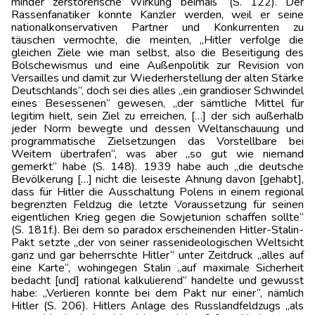
minder zerstörerische Wirkung beimaß“ (S. 122). Der
Rassenfanatiker konnte Kanzler werden, weil er seine
nationalkonservativen Partner und Konkurrenten zu
täuschen vermochte, die meinten, „Hitler verfolge die
gleichen Ziele wie man selbst, also die Beseitigung des
Bolschewismus und eine Außenpolitik zur Revision von
Versailles und damit zur Wiederherstellung der alten Stärke
Deutschlands“, doch sei dies alles „ein grandioser Schwindel
eines Besessenen“ gewesen, „der sämtliche Mittel für
legitim hielt, sein Ziel zu erreichen, […] der sich außerhalb
jeder Norm bewegte und dessen Weltanschauung und
programmatische Zielsetzungen das Vorstellbare bei
Weitem übertrafen“, was aber „so gut wie niemand
gemerkt“ habe (S. 148). 1939 habe auch „die deutsche
Bevölkerung […] nicht die leiseste Ahnung davon [gehabt],
dass für Hitler die Ausschaltung Polens in einem regional
begrenzten Feldzug die letzte Voraussetzung für seinen
eigentlichen Krieg gegen die Sowjetunion schaffen sollte“
(S. 181f.). Bei dem so paradox erscheinenden Hitler-Stalin-
Pakt setzte „der von seiner rassenideologischen Weltsicht
ganz und gar beherrschte Hitler“ unter Zeitdruck „alles auf
eine Karte“, wohingegen Stalin „auf maximale Sicherheit
bedacht [und] rational kalkulierend“ handelte und gewusst
habe: „Verlieren konnte bei dem Pakt nur einer“, nämlich
Hitler (S. 206). Hitlers Anlage des Russlandfeldzugs „als