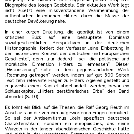
Biographie des Joseph Goebbels. Sein aktuelles Werk legt
nicht zuletzt eine missverstandene Wahrnehmung der
authentischen Intentionen Hitlers durch die Masse der
deutschen Bevölkerung nahe.
In einer kurzen Einleitung, die geprägt ist von einem
kritischen Blick auf eine behauptete Dominanz
sozialgeschichtlicher Perspektiven in der deutschen
Historiographie, fordert der Verfasser „eine Einbettung in
den historischen Kontext der deutschen und europäischen
Geschichte“, denn „nur dadurch“ sei „die politische und
moralische Dimension Hitlers zu ermessen“. Dieser
„Historisierung“ solle in dem gegenständlichen Werk
„Rechnung getragen“ werden, indem auf gut 300 Seiten
Text zehn relevante Fragen zu Hitlers Agieren gestellt und
in jeweils einem Kapitel abgehandelt werden, bevor ein
Schlusskapitel „Hitlers zerstörerisches Erbe“ den Band
abrundet (S. 10).
Es lohnt ein Blick auf die Thesen, die Ralf Georg Reuth im
Anschluss an die von ihm aufgeworfenen Fragen formuliert.
So sei der Antisemitismus „kein spezifisch deutsches
Charakteristikum, sondern ein europäisches, das seine
Wurzeln in der langen abendländischen Geschichte hatte