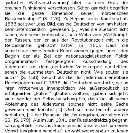
‚jüdischen Weltverschwörung‘ blieb so dem Gros der
braunen Funktionäre verschlossen. Schon gar nicht begriffen
sie die ganze Dimension seiner mörderischen
Rassenideologie“ (S. 126). Zu Beginn seiner Kanzlerschaft
1933 sei zwar „das Bild, das die Deutschen von ihm hatten,
sehr unterschiedlich“ gewesen. […] Was sie allesamt nicht
sahen, war seine Irrationalität, sein Wahn vom ‚Weltkampf‘
der Rassen, den er aus der Revolutionszeit mit in die
Reichskanzlei gebracht hatte“ (S. 150). Dass die
unmittelbar einsetzenden Repressionen gegen Juden „den
Beginn der als Ziel der nationalsozialistischen Politik
programmatisch festgelegten ‚Ausscheidung‘ des
Judentums aus dem ‚deutschen Volkskörper’ darstellten,
sahen die allermeisten Deutschen nicht. Wie sollten sie
auch?“ (S. 158). Selbst als die „für jedermann erlebbare
Reichspogromnacht“ 1938 die Deutschen verstörte, die an
ihren mittlerweile innenpolitisch wie außenpolitisch so
erfolgreichen „Führer“ glauben wollten, „gaben sich jetzt
viele wieder der Selbsttäuschung hin, dass bei all seiner
Ablehnung des Judentums solches nicht seine Sache
gewesen sein konnte. […] Und so mussten oft andere
herhalten, […] die Paladine, die ihn umgaben, vor allem die
SS“ (S. 179). Als im Juni 1941 der Russlandfeldzug begann,
sah angeblich „zunächst kaum jemand, dass es sich um einen
Vernichtungskrieg handelte“, obwohl wenig später zu lesen