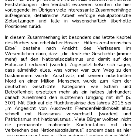
Feststellungen den Verdacht evozieren könnten, die hier
vorliegende, im Übrigen viele interessante Zusammenhänge
aufzeigende, detailreiche Arbeit verfolge exkulpatorische
Zielsetzungen und falle in wissenschaftlich überholte
Positionen zurück.
In diesem Zusammenhang ist besonders das letzte Kapitel
des Buches von erheblicher Brisanz. „Hitlers zerstörerisches
Erbe“ bestehe nach Ansicht des Verfassers im
Wesentlichen darin, dass „die deutsche Geschichte (immer
mehr) auf den Nationalsozialismus und damit auf den
Holocaust reduziert (wurde). Zugespitzt ließe sich sagen,
dass allmählich alles, was vorher war, zum Weg zu den
Gaskammern wurde. Auschwitz, mit seinem industriellen
Mord an einer Million Menschen, wurde zum Kern der
deutschen Geschichte. Kategorien wie Scham und
Betroffenheit ersetzten mehr als ein halbes Jahrhundert
danach zunehmend den nüchternen Umgang mit ihr“ (S.
307). Mit Blick auf die Flüchtlingskrise des Jahres 2015 sei
„im Angesicht von Auschwitz Fremdenfeindlichkeit allzu
schnell mit Rassismus verwechselt [worden] und
Patriotismus mit Nationalismus“. Viele Bürger wollten „nicht
die permanente mahnende Konfrontation mit den
Verbrechen des Nationalsozialismus“, sondern dass es hier
„ein wenig so ist wie in allen anderen Ländern dieser Welt,