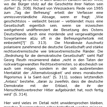
wo die Bürger stolz auf die Geschichte ihrer Nation sein
dürfen“ (S. 308). Richard von Weizsäckers Rede von 1985
zum „Tag der Befreiung“ erteilt der Verfasser eine
unmissverständliche Absage, wenn er fragt: „Wie
geschichtslos – vielleicht besser – verblendet muss eine
Gesellschaft eigentlich sein, wenn sie inzwischen
weitgehend undifferenziert die Besetzung des Ostens
Deutschlands durch eine mordende und vergewaltigende
Sowjetarmee allzu oft in die Befreiungsrhetorik mit
einbezieht[?]“ (S. 313). Die Moralkeule Auschwitz
polarisiere zunehmend die deutsche Gesellschaft und stärke
rechtsextremistische wie linksextremistische Ränder. Die
„Bedrohung für die demokratische Gesellschaft“ sieht Ralf
Georg Reuth resümierend dabei „nicht in den Taten der
rückwärtsgewandten Rechtsextremisten, so abscheulich sie
auch sein mögen, sondern in der sich ausbreitenden
Mentalität der ‚Alternativlosigkeit‘ und eines moralischen
Rigorismus à la Saint-Just“ (S. 311), sodass letztendlich
„Anlass“ bestehe, „daran zu zweifeln, dass die deutsche
Demokratie mit der Erblast, die ihr der
Menschheitsverbrecher Hitler aufgebürdet hat, noch fertig
wird“ (S. 314).
Hier wird vieles im Detail nicht unwidersprochen bleiben,