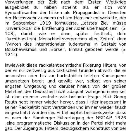
Verwerfungen der Zeit nach dem Ersten Weltkrieg
ausgebildet zu haben scheint, als er sich vom
Sympathisanten der Linken als Propagandist in Diensten
der Reichswehr zu einem rechten Hardliner entwickelte, der
im September 1919 formulierte, „letztes Ziel“ müsse
„unverrückbar die Entfernung der Juden überhaupt sein“ (S.
109), damit, wie er dann später festhielt, dem
„furchtbarste(n) Menschheitsverbrechen aller Zeiten“, dem
„Wirken des ‚internationalen Judentums‘ in Gestalt von
Bolschewismus und ‚Börse‘“, Einhalt geboten werde (S.
121f.).
Inwieweit diese radikalantisemitische Fixierung Hitlers, von
der er nur zeitweilig aus taktischen Gründen abwich, die er
ansonsten aber bis zur buchstäblich letzten Konsequenz
umzusetzen bereit und gewillt war, selbst von seiner
engsten Umgebung und darüber hinaus von der großen
Mehrheit der Deutschen nicht adäquat wahrgenommen sei,
ist eine ebenso zentrale wie brisante Frage. Ralf Georg
Reuth hebt immer wieder hervor, dass Hitler insgesamt in
seiner Radikalität nicht verstanden und immer wieder falsch
eingeschätzt worden sei. Er behauptet beispielsweise, dass
es nach der Bamberger Führertagung der NSDAP 1926
„eine programmatische Diskussion in der Partei nicht mehr
gab. Der Zugang zu Hitlers ideologischem Konstrukt von der