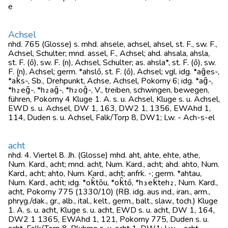
e
Achsel
nhd. 765 (Glosse) s. mhd. ahsele, achsel, ahsel, st. F., sw. F.,
Achsel, Schulter; mnd. assel, F., Achsel; ahd. ahsala, ahsla,
st. F. (ō), sw. F. (n), Achsel, Schulter; as. ahsla*, st. F. (ō), sw.
F. (n), Achsel; germ. *ahslō, st. F. (ō), Achsel; vgl. idg. *ag̑es-,
*ak̑s-, Sb., Drehpunkt, Achse, Achsel, Pokorny 6; idg. *ag̑-,
*h₂eg̑-, *h₂ag̑-, *h₂og̑-, V., treiben, schwingen, bewegen,
führen, Pokorny 4 Kluge 1. A. s. u. Achsel, Kluge s. u. Achsel,
EWD s. u. Achsel, DW 1, 163, DW2 1, 1356, EWAhd 1,
114, Duden s. u. Achsel, Falk/Torp 8, DW1; Lw. - Ach-s-el
acht
nhd. 4. Viertel 8. Jh. (Glosse) mhd. aht, ahte, ehte, athe,
Num. Kard., acht; mnd. acht, Num. Kard., acht; ahd. ahto, Num.
Kard., acht; ahto, Num. Kard., acht; anfrk. -; germ. *ahtau,
Num. Kard., acht; idg. *ok̑tōu, *ok̑tō, *h₃ek̑teh₂, Num. Kard.,
acht, Pokorny 775 (1330/10) (RB. idg. aus ind., iran., arm.,
phryg./dak., gr., alb., ital., kelt., germ., balt., slaw., toch.) Kluge
1. A. s. u. acht, Kluge s. u. acht, EWD s. u. acht, DW 1, 164,
DW2 1 1365, EWAhd 1, 121, Pokorny 775, Duden s. u.