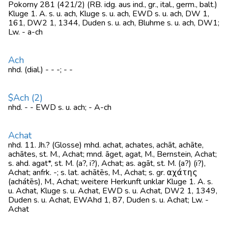
Pokorny 281 (421/2) (RB. idg. aus ind., gr., ital., germ., balt.)
Kluge 1. A. s. u. ach, Kluge s. u. ach, EWD s. u. ach, DW 1,
161, DW2 1, 1344, Duden s. u. ach, Bluhme s. u. ach, DW1;
Lw. - a-ch
Ach
nhd. (dial.) - - -; - -
$Ach (2)
nhd. - - EWD s. u. ach; - A-ch
Achat
nhd. 11. Jh.? (Glosse) mhd. achat, achates, achāt, achāte,
achātes, st. M., Achat; mnd. āget, agat, M., Bernstein, Achat;
s. ahd. agat*, st. M. (a?, i?), Achat; as. agāt, st. M. (a?) (i?),
Achat; anfrk. -; s. lat. achātēs, M., Achat; s. gr. αχάτης
(achátēs), M., Achat; weitere Herkunft unklar Kluge 1. A. s.
u. Achat, Kluge s. u. Achat, EWD s. u. Achat, DW2 1, 1349,
Duden s. u. Achat, EWAhd 1, 87, Duden s. u. Achat; Lw. -
Achat