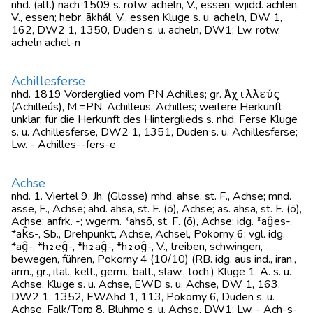
nhd. (ält.) nach 1509 s. rotw. acheln, V., essen; wjidd. achlen,
V., essen; hebr. ākhál, V., essen Kluge s. u. acheln, DW 1,
162, DW2 1, 1350, Duden s. u. acheln, DW1; Lw. rotw.
acheln achel-n
Achillesferse
nhd. 1819 Vorderglied vom PN Achilles; gr. Ἀχιλλεύς
(Achilleús), M.=PN, Achilleus, Achilles; weitere Herkunft
unklar; für die Herkunft des Hinterglieds s. nhd. Ferse Kluge
s. u. Achillesferse, DW2 1, 1351, Duden s. u. Achillesferse;
Lw. - Achilles--fers-e
Achse
nhd. 1. Viertel 9. Jh. (Glosse) mhd. ahse, st. F., Achse; mnd.
asse, F., Achse; ahd. ahsa, st. F. (ō), Achse; as. ahsa, st. F. (ō),
Achse; anfrk. -; wgerm. *ahsō, st. F. (ō), Achse; idg. *ag̑es-,
*ak̑s-, Sb., Drehpunkt, Achse, Achsel, Pokorny 6; vgl. idg.
*ag̑-, *h₂eg̑-, *h₂ag̑-, *h₂og̑-, V., treiben, schwingen,
bewegen, führen, Pokorny 4 (10/10) (RB. idg. aus ind., iran.,
arm., gr., ital., kelt., germ., balt., slaw., toch.) Kluge 1. A. s. u.
Achse, Kluge s. u. Achse, EWD s. u. Achse, DW 1, 163,
DW2 1, 1352, EWAhd 1, 113, Pokorny 6, Duden s. u.
Achse, Falk/Torp 8, Bluhme s. u. Achse, DW1; Lw. - Ach-s-