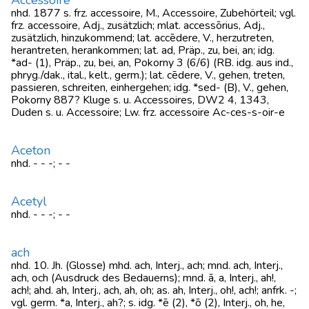
Accessoire
nhd. 1877 s. frz. accessoire, M., Accessoire, Zubehörteil; vgl.
frz. accessoire, Adj., zusätzlich; mlat. accessōrius, Adj.,
zusätzlich, hinzukommend; lat. accēdere, V., herzutreten,
herantreten, herankommen; lat. ad, Präp., zu, bei, an; idg.
*ad- (1), Präp., zu, bei, an, Pokorny 3 (6/6) (RB. idg. aus ind.,
phryg./dak., ital., kelt., germ.); lat. cēdere, V., gehen, treten,
passieren, schreiten, einhergehen; idg. *sed- (B), V., gehen,
Pokorny 887? Kluge s. u. Accessoires, DW2 4, 1343,
Duden s. u. Accessoire; Lw. frz. accessoire Ac-ces-s-oir-e
Aceton
nhd. - - -; - -
Acetyl
nhd. - - -; - -
ach
nhd. 10. Jh. (Glosse) mhd. ach, Interj., ach; mnd. ach, Interj.,
ach, och (Ausdruck des Bedauerns); mnd. ā, a, Interj., ah!,
ach!; ahd. ah, Interj., ach, ah, oh; as. ah, Interj., oh!, ach!; anfrk. -;
vgl. germ. *a, Interj., ah?; s. idg. *ē (2), *ō (2), Interj., oh, he,