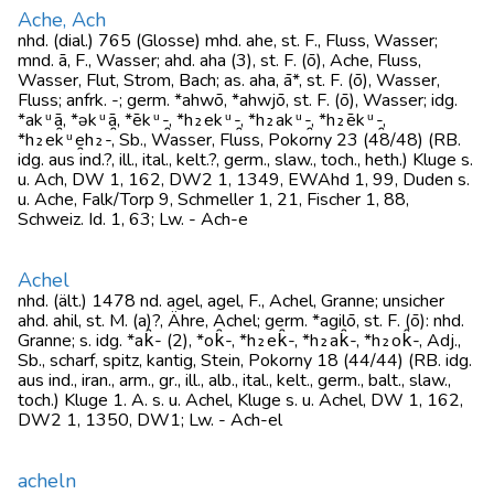
Ache, Ach
nhd. (dial.) 765 (Glosse) mhd. ahe, st. F., Fluss, Wasser;
mnd. ā, F., Wasser; ahd. aha (3), st. F. (ō), Ache, Fluss,
Wasser, Flut, Strom, Bach; as. aha, ā*, st. F. (ō), Wasser,
Fluss; anfrk. -; germ. *ahwō, *ahwjō, st. F. (ō), Wasser; idg.
*akᵘ̯ā, *əkᵘ̯ā, *ēkᵘ̯-, *h₂ekᵘ̯-, *h₂akᵘ̯-, *h₂ēkᵘ̯-,
*h₂ekᵘ̯eh₂-, Sb., Wasser, Fluss, Pokorny 23 (48/48) (RB.
idg. aus ind.?, ill., ital., kelt.?, germ., slaw., toch., heth.) Kluge s.
u. Ach, DW 1, 162, DW2 1, 1349, EWAhd 1, 99, Duden s.
u. Ache, Falk/Torp 9, Schmeller 1, 21, Fischer 1, 88,
Schweiz. Id. 1, 63; Lw. - Ach-e
Achel
nhd. (ält.) 1478 nd. agel, agel, F., Achel, Granne; unsicher
ahd. ahil, st. M. (a)?, Ähre, Achel; germ. *agilō, st. F. (ō): nhd.
Granne; s. idg. *ak̑- (2), *ok̑-, *h₂ek̑-, *h₂ak̑-, *h₂ok̑-, Adj.,
Sb., scharf, spitz, kantig, Stein, Pokorny 18 (44/44) (RB. idg.
aus ind., iran., arm., gr., ill., alb., ital., kelt., germ., balt., slaw.,
toch.) Kluge 1. A. s. u. Achel, Kluge s. u. Achel, DW 1, 162,
DW2 1, 1350, DW1; Lw. - Ach-el
acheln