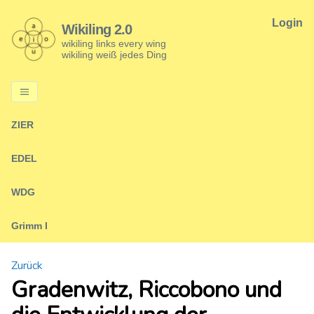
Login
Wikiling 2.0
wikiling links every wing
wikiling weiß jedes Ding
ZIER
EDEL
WDG
Grimm I
Zurück
Gradenwitz, Riccobono und