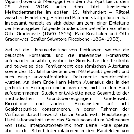
Vigoni (Loveno di Menaggio) von dem 26. April bis zu dem
29. April 2016 unter dem Titel Juristischer
Methodentransfer im späten 19. Jahrhundert – Rätsel
zwischen Heidelberg, Berlin und Palermo stattgefunden hat.
Insgesamt handelt es sich dabei um zehn einer Einleitung
der Herausgeber folgende Studien. Sie betreffen vor allem
Otto Gradenwitz (1860-1935), Paul Koschaker und Otto
Gradenwitz‘ Schüler Salvatore Riccobono (1864-1958).
Ziel ist die Herausarbeitung von Einflüssen, welche die
deutsche Romanistik und die italienische Romanistik
aufeinander ausübten, wobei die Grundsätze der Textkritik
und teilweise das Familienrecht des römischen Altertums
sowie des 19. Jahrhunderts in den Mittelpunkt gestellt und
auch einige unveröffentlichte Dokumente berücksichtigt
wurden. An dem Ende kann Martin Avenarius das in den
gedruckten Beiträgen und in weiteren, nicht in den Band
aufgenommenen Studien entwickelte neue Gesamtbild der
methodischen Grundüberzeugungen Gradenwitz‘,
Riccobonos und anderer Romanisten auf acht
Gesichtspunkte konzentrieren, in deren Rahmen der
Verfasser darauf hinweist, dass in Gradenwitz‘ Heidelberger
Habilitationsschrift über das Senatusconsultum Velleianum
von 1883 Interpolationenkritik noch keine Rolle spielte,
aber in der Schrift Interpolationen in den Pandekten von