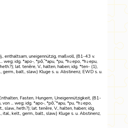
j., enthaltsam, uneigennützig, maßvoll, (81-43 v.
n ... weg; idg. *apo-, *pō̆, *apu, *pu, *h₂epo, *h₂epu,
 heth.?); lat. tenēre, V., halten, haben; idg. *ten- (1),
., germ., balt., slaw.) Kluge s. u. Abstinenz, EWD s. u.
-Enthalten, Fasten, Hungern, Uneigennützigkeit, (81-
n, von ... weg; idg. *apo-, *pō̆, *apu, *pu, *h₂epo,
., slaw., heth.?); lat. tenēre, V., halten, haben; idg.
tal., kelt., germ., balt., slaw.) Kluge s. u. Abstinenz,