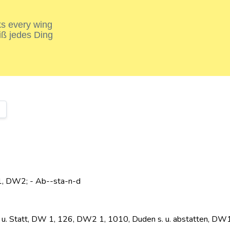
nks every wing
iß jedes Ding
W1, DW2; - Ab--sta-n-d
s. u. Statt, DW 1, 126, DW2 1, 1010, Duden s. u. abstatten, DW1