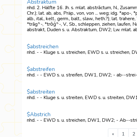
Abstraktum
nhd. 2. Hälfte 16. Jh. s. mlat. abstrāctum, N., Zusam
Chr.); lat. ab, abs, Präp., von, von ... weg; idg. *apo-,
alb., ital., kelt., germ., balt., slaw., heth.?); lat. trah
*trāgʰ-, *trō̆gʰ-, V., Sb., schleppen, ziehen, laufen,
abstrakt, Duden s. u. Abstraktum, DW2; Lw. mlat. 
$abstreichen
nhd. - - Kluge s. u. streichen, EWD s. u. streichen
$abstreifen
nhd. - - EWD s. u. streifen, DW1, DW2; - ab--strei
$abstreiten
nhd. - - Kluge s. u. streiten, EWD s. u. streiten, D
$Abstrich
nhd. - - EWD s. u. streichen, DW1, DW2; - Ab--str
«
1
2