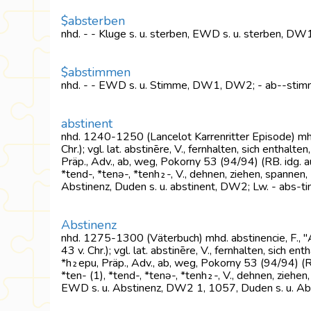
$absterben
nhd. - - Kluge s. u. sterben, EWD s. u. sterben, D
$abstimmen
nhd. - - EWD s. u. Stimme, DW1, DW2; - ab--sti
abstinent
nhd. 1240-1250 (Lancelot Karrenritter Episode) mhd. a
Chr.); vgl. lat. abstinēre, V., fernhalten, sich enthalte
Präp., Adv., ab, weg, Pokorny 53 (94/94) (RB. idg. aus ind.
*tend-, *tenə-, *tenh₂-, V., dehnen, ziehen, spannen, P
Abstinenz, Duden s. u. abstinent, DW2; Lw. - abs-ti
Abstinenz
nhd. 1275-1300 (Väterbuch) mhd. abstinencie, F., "Ab
43 v. Chr.); vgl. lat. abstinēre, V., fernhalten, sich en
*h₂epu, Präp., Adv., ab, weg, Pokorny 53 (94/94) (RB. idg.
*ten- (1), *tend-, *tenə-, *tenh₂-, V., dehnen, ziehen, 
EWD s. u. Abstinenz, DW2 1, 1057, Duden s. u. Abs