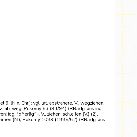
 6. Jh. n. Chr.); vgl. lat. abstrahere, V., wegziehen,
dv., ab, weg, Pokorny 53 (94/94) (RB. idg. aus ind.,
eeren; idg. *dʰerāgʰ-, V., ziehen, schleifen (V.) (2),
chkommen (N.), Pokorny 1089 (1885/62) (RB. idg. aus