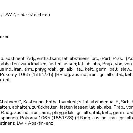
W1, DW2; - ab--ster-b-en
mm-en
bstinent, Adj., enthaltsam; lat. abstinēns, lat., (Part. Präs.=)Ad
n, abhalten, zurückhalten, fasten lassen; lat. ab, abs, Präp., von, vo
, iran., arm., phryg./dak., gr., alb., ital., kelt., germ., balt., slaw.,
okorny 1065 (1851/28) (RB idg. aus ind., iran., gr., alb., ital., kelt
n-ent
stinenz", Kasteiung, Enthaltsamkeit; s. lat. abstinentia, F., Sich
thalten, abhalten, zurückhalten, fasten lassen; lat. ab, abs, Präp., vo
 aus ind., iran., arm., phryg./dak., gr., alb., ital., kelt., germ., balt
spannen, Pokorny 1065 (1851/28) (RB idg. aus ind., iran., gr., alb., i
tinenz; Lw. - Abs-tin-enz