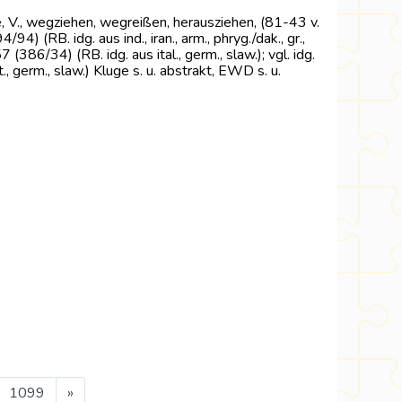
re, V., wegziehen, wegreißen, herausziehen, (81-43 v.
94) (RB. idg. aus ind., iran., arm., phryg./dak., gr.,
257 (386/34) (RB. idg. aus ital., germ., slaw.); vgl. idg.
., germ., slaw.) Kluge s. u. abstrakt, EWD s. u.
1099
»