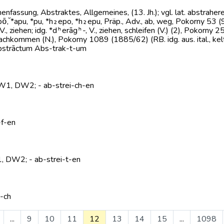
menfassung, Abstraktes, Allgemeines, (13. Jh.); vgl. lat. abstrahe
 *pō̆, *apu, *pu, *h₂epo, *h₂epu, Präp., Adv., ab, weg, Pokorny 53 (94/
ere, V., ziehen; idg. *dʰerāgʰ-, V., ziehen, schleifen (V.) (2), Pokorny 
 Nachkommen (N.), Pokorny 1089 (1885/62) (RB. idg. aus. ital., kelt
abstrāctum Abs-trak-t-um
, DW1, DW2; - ab-strei-ch-en
-f-en
W1, DW2; - ab-strei-t-en
i-ch
...
9
10
11
12
13
14
15
...
1098