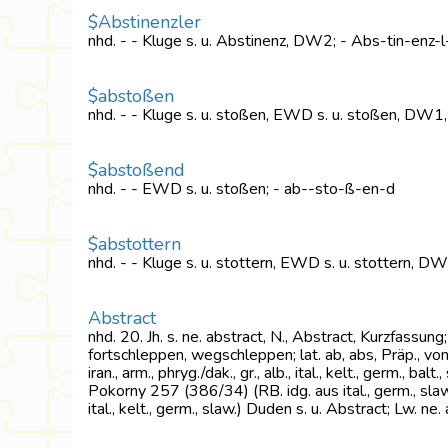
$Abstinenzler
nhd. - - Kluge s. u. Abstinenz, DW2; - Abs-tin-enz-l
$abstoßen
nhd. - - Kluge s. u. stoßen, EWD s. u. stoßen, DW
$abstoßend
nhd. - - EWD s. u. stoßen; - ab--sto-ß-en-d
$abstottern
nhd. - - Kluge s. u. stottern, EWD s. u. stottern, D
Abstract
nhd. 20. Jh. s. ne. abstract, N., Abstract, Kurzfassung;
fortschleppen, wegschleppen; lat. ab, abs, Präp., von,
iran., arm., phryg./dak., gr., alb., ital., kelt., germ., ba
Pokorny 257 (386/34) (RB. idg. aus ital., germ., sla
ital., kelt., germ., slaw.) Duden s. u. Abstract; Lw. ne.