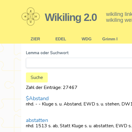
Wikiling 2.0
wikiling li
wikiling we
ZIER
EDEL
WDG
Grimm I
Lemma oder Suchwort
Zahl der Einträge: 27467
$Abstand
nhd. - - Kluge s. u. Abstand, EWD s. u. stehen, D
abstatten
nhd. 1513 s. ab, Statt Kluge s. u. abstatten, EWD 