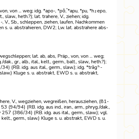
von, von ... weg; idg. *apo-, *pō̆, *apu, *pu, *h₂epo,
, slaw., heth.?); lat. trahere, V., ziehen; idg.
̆gʰ-, V., Sb., schleppen, ziehen, laufen, Nachkommen
den s. u. abstrahieren, DW2; Lw. lat. abstrahere abs-
wegschleppen; lat. ab, abs, Präp., von, von ... weg;
, gr., alb., ital., kelt., germ., balt., slaw., heth.?);
34) (RB. idg. aus ital., germ., slaw.); idg. *trāgʰ-
slaw.) Kluge s. u. abstrakt, EWD s. u. abstrakt,
strahere, V., wegziehen, wegreißen, herausziehen, (81-
53 (94/94) (RB. idg. aus ind., iran., arm., phryg./dak.,
orny 257 (386/34) (RB. idg. aus ital., germ., slaw.); vgl.
kelt., germ., slaw.) Kluge s. u. abstrakt, EWD s. u.