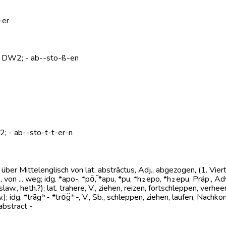
-er
1, DW2; - ab--sto-ß-en
W2; - ab--sto-t-t-er-n
 über Mittelenglisch von lat. abstrāctus, Adj., abgezogen, (1. Viertel
 von ... weg; idg. *apo-, *pō̆, *apu, *pu, *h₂epo, *h₂epu, Präp., A
lt., slaw., heth.?); lat. trahere, V., ziehen, reizen, fortschleppen, verh
w.); idg. *trāgʰ- *trō̆gʰ-, V., Sb., schleppen, ziehen, laufen, Na
 abstract -