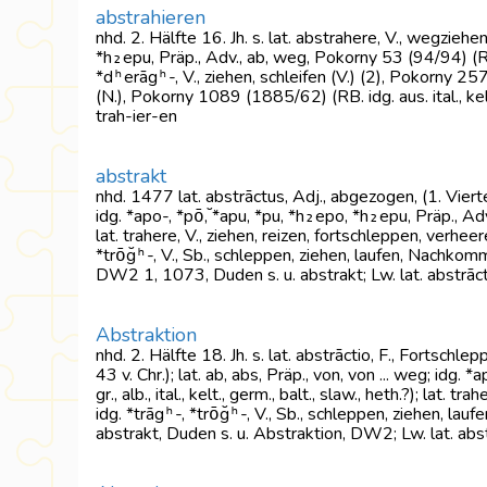
abstrahieren
nhd. 2. Hälfte 16. Jh. s. lat. abstrahere, V., wegziehen
*h₂epu, Präp., Adv., ab, weg, Pokorny 53 (94/94) (RB. idg. 
*dʰerāgʰ-, V., ziehen, schleifen (V.) (2), Pokorny 257 
(N.), Pokorny 1089 (1885/62) (RB. idg. aus. ital., ke
trah-ier-en
abstrakt
nhd. 1477 lat. abstrāctus, Adj., abgezogen, (1. Viertel
idg. *apo-, *pō̆, *apu, *pu, *h₂epo, *h₂epu, Präp., Adv., 
lat. trahere, V., ziehen, reizen, fortschleppen, verhee
*trō̆gʰ-, V., Sb., schleppen, ziehen, laufen, Nachkomm
DW2 1, 1073, Duden s. u. abstrakt; Lw. lat. abstrāc
Abstraktion
nhd. 2. Hälfte 18. Jh. s. lat. abstrāctio, F., Fortsch
43 v. Chr.); lat. ab, abs, Präp., von, von ... weg; idg.
gr., alb., ital., kelt., germ., balt., slaw., heth.?); lat.
idg. *trāgʰ-, *trō̆gʰ-, V., Sb., schleppen, ziehen, la
abstrakt, Duden s. u. Abstraktion, DW2; Lw. lat. abs