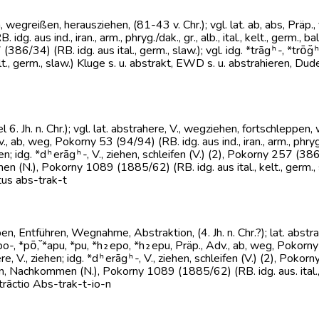
, wegreißen, herausziehen, (81-43 v. Chr.); vgl. lat. ab, abs, Präp., 
aus ind., iran., arm., phryg./dak., gr., alb., ital., kelt., germ., balt.
(386/34) (RB. idg. aus ital., germ., slaw.); vgl. idg. *trāgʰ-, *trō
lt., germ., slaw.) Kluge s. u. abstrakt, EWD s. u. abstrahieren, Du
 6. Jh. n. Chr.); vgl. lat. abstrahere, V., wegziehen, fortschleppen, 
ab, weg, Pokorny 53 (94/94) (RB. idg. aus ind., iran., arm., phryg./dak.
ren; idg. *dʰerāgʰ-, V., ziehen, schleifen (V.) (2), Pokorny 257 (386/
en (N.), Pokorny 1089 (1885/62) (RB. idg. aus ital., kelt., germ., 
tus abs-trak-t
leppen, Entführen, Wegnahme, Abstraktion, (4. Jh. n. Chr.?); lat. ab
 *apo-, *pō̆, *apu, *pu, *h₂epo, *h₂epu, Präp., Adv., ab, weg, Pokorny 
 trahere, V., ziehen; idg. *dʰerāgʰ-, V., ziehen, schleifen (V.) (2), Pok
ufen, Nachkommen (N.), Pokorny 1089 (1885/62) (RB. idg. aus. ital., 
trāctio Abs-trak-t-io-n