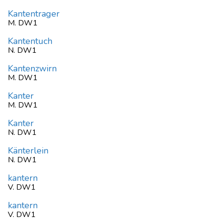
Kantentrager
M. DW1
Kantentuch
N. DW1
Kantenzwirn
M. DW1
Kanter
M. DW1
Kanter
N. DW1
Känterlein
N. DW1
kantern
V. DW1
kantern
V. DW1