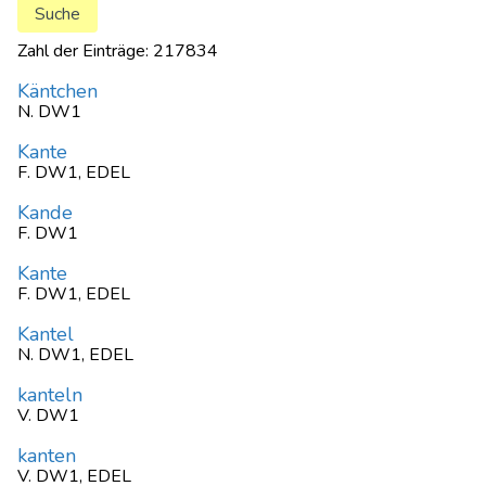
Zahl der Einträge: 217834
Käntchen
N. DW1
Kante
F. DW1, EDEL
Kande
F. DW1
Kante
F. DW1, EDEL
Kantel
N. DW1, EDEL
kanteln
V. DW1
kanten
V. DW1, EDEL