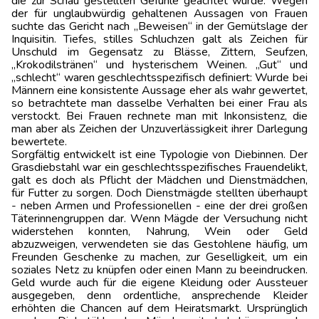
die zur Schau gestellten Gefühle geachtet wurde. Wegen
der für unglaubwürdig gehaltenen Aussagen von Frauen
suchte das Gericht nach „Beweisen“ in der Gemütslage der
Inquisitin. Tiefes, stilles Schluchzen galt als Zeichen für
Unschuld im Gegensatz zu Blässe, Zittern, Seufzen,
„Krokodilstränen“ und hysterischem Weinen. „Gut“ und
„schlecht“ waren geschlechtsspezifisch definiert: Wurde bei
Männern eine konsistente Aussage eher als wahr gewertet,
so betrachtete man dasselbe Verhalten bei einer Frau als
verstockt. Bei Frauen rechnete man mit Inkonsistenz, die
man aber als Zeichen der Unzuverlässigkeit ihrer Darlegung
bewertete.
Sorgfältig entwickelt ist eine Typologie von Diebinnen. Der
Grasdiebstahl war ein geschlechtsspezifisches Frauendelikt,
galt es doch als Pflicht der Mädchen und Dienstmädchen,
für Futter zu sorgen. Doch Dienstmägde stellten überhaupt
- neben Armen und Professionellen - eine der drei großen
Täterinnengruppen dar. Wenn Mägde der Versuchung nicht
widerstehen konnten, Nahrung, Wein oder Geld
abzuzweigen, verwendeten sie das Gestohlene häufig, um
Freunden Geschenke zu machen, zur Geselligkeit, um ein
soziales Netz zu knüpfen oder einen Mann zu beeindrucken.
Geld wurde auch für die eigene Kleidung oder Aussteuer
ausgegeben, denn ordentliche, ansprechende Kleider
erhöhten die Chancen auf dem Heiratsmarkt. Ursprüng­lich