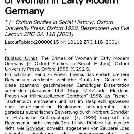
of Women in Early Modern
Germany
* (= Oxford Studies in Social History). Oxford
University Press, Oxford 1999. Besprochen von Eva
Lacour. ZRG GA 118 (2001)
LacourRublack20000615 Nr. 10112 ZRG 118 (2001)
Rublack, Ulinka
, The Crimes of Women in Early Modern
Germany (= Oxford Studies in Social History). Oxford
University Press, Oxford 1999. X, 292 S.
Ein schmaler Band zu einem Thema, das endlich breitere
Behandlung verdiente: weibliche Straftaten. Gekürzt ist
diese spannend geschriebenen Cambridger Dissertation
unter dem plakativen Titel „Magd, Metz’ oder Mörderin.
Frauen vor frühneuzeitlichen Gerichten“ 1998 als Fischer-
Taschenbuch erschienen und hat im Besprechungswesen
ganz unterschiedliche Reaktionen hervorgerufen. Der
geradezu euphorischen Bewertung durch
Norbert Schindler
in „Historische Anthropologie“ (7, 1999) mag sich die
Rezensentin nicht anschließen.
Ulinka Rublack
hat nämlich
nicht, wie
Schindler
schreibt, abgesehen von Zauberei „das
gesamte Spektrum der Frauenkriminalität“ in