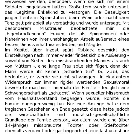
verwiesen werden, besonders wenn sie sich mit einem
Soldaten eingelassen hatten. Großeltern wurde untersagt,
das illegitime Enkelkind zu versorgen. Die Geselligkeit
junger Leute in Spinn­stuben, beim Wein oder nächtlichen
Tanz galt prinzipiell als verdächtig und wurde untersagt. Mit
besonderem Misstrauen beobachtete man die
„Eigenbrödlerinnen“, Frauen, die als Spinnerinnen oder
Näherinnen von ihrer unabhängigen Arbeit außerhalb eines
festen Dienstverhältnisses lebten, und Mägde.
Im Kapitel über Inzest spürt
Rublack
geschickt den
Einstellungen nach. Immer wieder findet sich die Äußerung -
sowohl von Seiten des missbrauchenden Mannes als auch
von Müttern -, eine junge Frau solle sich fügen, denn der
Mann werde ihr keinen „Schaden tun“ (S. 238), das
bedeutete, er werde sie nicht schwängern. In eklatantem
Widerspruch zur immer rigider werdenden Sexualmoral
bewertete man hier - innerhalb der Familie - lediglich eine
Schwangerschaft als „schlecht“. Wenn sexueller Missbrauch
vom Haushaltsvorstand begangen wurde, konnte die
Familie dagegen wenig tun. Nur eine Anzeige hätte dem
tragischen Geschehen ein Ende gesetzt, diese hätte jedoch
die wirtschaftliche und moralisch-gesellschaftliche
Grundlage der Familie zerstört, vor allem wurde eine (über
14-jährige) missbrauchte Tochter oder Stieftochter
ebenfalls verbannt oder gar hingerichtet: eine fast unlösbare