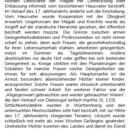
wurden Diebstähle der Mägde mit Lohnkürzung oder
Entlassung informell vom bestohlenen Hausvater bestraft.
Im Verlauf des 17. Jahrhunderts änderte sich die Einstellung.
Vom Hausvater wurde Kooperation mit der Obrigkeit
erwartet. Ungehorsam der Mägde und Knechte wurde als
Angriff auf die ständische Hierarchie gesehen, der öffentlich
bestraft werden musste. Die Grenze zwischen armen
Gelegenheitsdiebinnen und Professionellen ist nicht immer
scharf zu ziehen, denn auch Frauen, die gewohnheitsmäßig
für ihren Lebensunterhalt stahlen, arbeiteten gelegent­lich,
meist im Sommer als Tagelöhnerinnen. Andere
überbrückten nur akute Not oder griffen bei sich bietender
Gelegenheit zu. Kriege stellten mit den Plünderungen der
Soldaten für manche Frauen solche Gelegenheiten dar,
etwas für sich abzuzweigen. Als Hauptursache ist die
Armut, besonders alleinstehender Mütter kleiner Kinder,
anzusprechen. Solche Frauen waren chronisch unterbezahlt
und fanden schwer Arbeit. Ein weiterer Faktor war die
„Allgegenwart gebrauchter und wieder gebrauchter Waren“,
die den Verkauf von Diebesgut einfach machte (S. 119).
Sittlichkeitsdelikte wurden in Württemberg und den
untersuchten Reichsstädten sehr hart bestraft, mit zur Mitte
des 17. Jahrhunderts steigender Tendenz. Unzucht wurde
schließlich mit mehr als zwei Wochen Gefängnis geahndet.
Uneheliche Mütter konnten des Landes und damit ins Elend