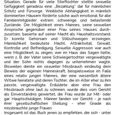
Situation. Gerade für viele Stieftöchter stellte sexuelle
Gefügigkeit geradezu eine „Bezahlung“ dar für männlichen
Schutz und Fürsorge. Weibliche Abhängigkeit in männlich
dominierten Häusern förderte solche auch emotional für alle
Familienmitglieder extrem schwierige und belastende
Zustände. Die Mög­lichkeit eines Mannes, seine sexuellen
Ansprüche gegenüber einer Frau seines Hauses durch­
zusetzen, basierte auf seiner Macht als Haushaltsvorstand.
Er konnte Gehorsam und Still­schweigen erzwingen.
Männlichkeit bedeutete Macht, Attraktivität, Gewalt,
Kontrolle und Befriedigung. Sexuelle Aggression war auch
eine Möglichkeit zu zeigen, wer im Haus das Sagen hatte,
wenn z. B. der Vater seine Schwiegertochter vergewaltigte
und der Sohn nichts dagegen zu unternehmen wagte.
Bisweilen diente ein sexueller Missbrauch eindeutig dem
Beweis der eigenen Manneskraft, beispielsweise im Falle
eines relativ jungen Mannes, der eine wesentlich ältere
Witwe heiratete und deren Tochter, die im Alter eher zu ihm
passte, vergewaltigte. Erduldete aber eine Frau den
Missbrauch ohne laut zu schreien, wurde dies vom Gericht
als Einverständnis gewertet, die Frau wurde zur Mit- oder
gar Hauptschuldigen. Männer fanden vor Gericht - je nach
ihrer gesellschaftlichen Stellung - eher Gnade als
missbrauchte junge Frauen.
Insgesamt ist das Buch jenen zu empfehlen, die sich - unter