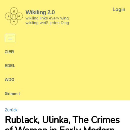
Login
Wikiling 2.0
wikiling links every wing
wikiling weiß jedes Ding
ZIER
EDEL
WDG
Grimm I
Zurück
Rublack, Ulinka, The Crimes