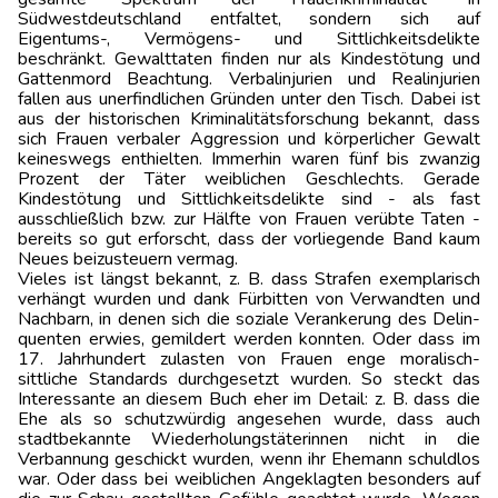
Südwestdeutschland entfaltet, sondern sich auf
Eigentums-, Vermögens- und Sittlichkeitsdelikte
beschränkt. Gewalttaten finden nur als Kindestötung und
Gattenmord Beachtung. Verbalinjurien und Realinjurien
fallen aus unerfindlichen Gründen unter den Tisch. Dabei ist
aus der historischen Kriminalitätsforschung bekannt, dass
sich Frauen verbaler Aggression und körperlicher Gewalt
keineswegs enthielten. Immerhin waren fünf bis zwanzig
Prozent der Täter weiblichen Geschlechts. Gerade
Kindestötung und Sittlichkeitsdelikte sind - als fast
ausschließlich bzw. zur Hälfte von Frauen verübte Taten -
bereits so gut erforscht, dass der vorliegende Band kaum
Neues beizusteuern vermag.
Vieles ist längst bekannt, z. B. dass Strafen exemplarisch
verhängt wurden und dank Fürbitten von Verwandten und
Nachbarn, in denen sich die soziale Verankerung des Delin­
quenten erwies, gemildert werden konnten. Oder dass im
17. Jahrhundert zulasten von Frauen enge moralisch-
sittliche Standards durchgesetzt wurden. So steckt das
Interessante an diesem Buch eher im Detail: z. B. dass die
Ehe als so schutzwürdig angesehen wurde, dass auch
stadtbekannte Wiederholungstäterinnen nicht in die
Verbannung geschickt wurden, wenn ihr Ehemann schuldlos
war. Oder dass bei weiblichen Angeklagten besonders auf