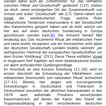
werden daher auch als „Schnittstelle” für „das Verhältnis
zwischen Militär und Gesellschaft” gedeutet (12f.), stellen
sie doch „einen privilegierten Ort der Zusammenkunft von
Armee und ‘ziviler’ Gesellschaft” dar (17). Damit nähert sich
Vogel
der vieldiskutierten Frage, welche Rolle
militaristische Tendenzen insbesondere in der Gesellschaft
des Kaiserreiches gespielt haben und ob nicht zuletzt von
hier aus auf einen deutschen Sonderweg in Europa
geschlossen werden kann.
[6]
Die Antwort hierauf fällt
eindeutig aus: Das inszenierte Ritual der militärischen Feier
und seine breite Akzeptanz war ein Kennzeichen nicht allein
der deutschen Gesellschaft, sondern bildete vielmehr „ein
zeittypisches Merkmal der europäischen Gesellschaften vor
dem Ersten Weltkrieg” (291). Diese These entfaltet
Vogel
in insgesamt fünf Kapiteln auf einer beeindruckend breiten,
vor allem archivalischen Quellengrundlage.
Im Anschluß an eine konzise Einleitung (11-26) wird im
ersten Abschnitt die Entwicklung der Militärfeiern „vom
militärischen Zeremoniell zum nationalen Ritual” betrachtet
(27-41). Bereits hier zeigen sich konvergierende
Entwicklungen in Deutschland und Frankreich: In
Deutschland wurzelten die jährlichen Kaiserparaden in den
1876 auch außerhalb Preußens einsetzenden
Kaisermanövern, auf denen der Kaiser den Stand der
Truppenausbildung in den verschiedenen deutschen