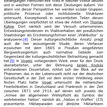
Bedingungen Menschen ihre Welt in welcher Weise deuten
und in welchen Formen sich diese Deutungen äußern. Vor
allem von dieser Perspektive her werden soziale Gruppen,
politische Prozesse oder institutionelle Strukturen
untersucht. Konzeptionell in wesentlichen Teilen diesen
Überlegungen verpflichtet ist etwa die Arbeit von
Thomas
Kühne
. Dort nämlich wird der Versuch unternommen,
Entwicklungstendenzen im Wahlverhalten der preußischen
Staatsbürger als Erscheinungsformen einer „Wahlkultur” zu
analysieren.
[4]
Dieser kulturgeschichtliche Ansatz prägt
auch die hier anzuzeigende Studie, deren Verfasser
inzwischen mit dem 1865 in Preußen eingeführten
Bergwerkseigentum auch normative Gebilde zum
Gegenstand der kulturgeschichtlichen Betrachtung gemacht
hat.
[5]
In
Vogels
vorliegendem Werk, einer für den Druck
überarbeiteten, unter der Betreuung
Jürgen Kockas
entstandenen Dissertation, richtet sich der Blick auf ein
Phänomen, das in der Lebenswelt nicht nur der deutschen
Gesellschaft in der Zeit vor dem ersten Weltkrieg einen
festen Platz hatte:
Vogel
untersucht die militärischen
Feierlichkeiten in Deutschland und Frankreich in der Zeit
zwischen 1871 und 1914, auf denen sich jeweils die
„Armee der allgemeinen Wehrpflicht als Symbol der
wehrbereiten Nation”, nämlich als „Nation in Waffen” (33)
präsentierte. Militärparaden und ähnliche Militärfeiern