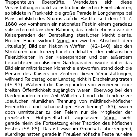
Truppenteilen überprüfte. Wandelten sich diese
Veranstaltungen bald zu institutionalisierten Feierlichkeiten,
so bildete in Frankreich die große Parade in Longchamps bei
Paris anläßlich des Sturms auf die Bastille seit dem 14. 7.
1880 von vornherein ein nationales Fest in einem geradezu
stilisierten militärischen Rahmen, das freilich ebenso wie die
Kaiserparaden der Darstellung staatlicher Macht diente.
Breiten Raum widmet
Vogel
im zweiten Abschnitt dem
„rituelle(n) Bild der ‘Nation in Waffen’” (42-140), also den
Strukturen und konzeptionellen Inhalten der militärischen
Feierlichkeiten. In den Kaiserparaden und den außerdem
betrachteten preußischen Gardeparaden wurde dabei das
Bild einer militärischen Monarchie entworfen, stand doch die
Person des Kaisers im Zentrum dieser Veranstaltungen,
während Reichstag oder Landtag nicht in Erscheinung traten
(45-93). Während die Kaiserparaden von vornherein einer
breiten Öffentlichkeit zugänglich waren, überwog bei den
Gardeparaden in der Zeit Wilhelms I. noch die Tendenz zur
„deutlichen räumlichen Trennung von militärisch-höfischer
Feierlichkeit und schaulustiger Bevölkerung” (63), waren
doch unmittelbar zu den Feiern nur die Mitglieder der
preußischen Hofgesellschaft zugelassen.
Vogel
sieht
gerade hierin die Fortsetzung einer Tradition des höfischen
Festes (58-69). Das ist zwar im Grundsatz überzeugend,
allerdings hatten gerade in Preußen höfische Feste nur eine