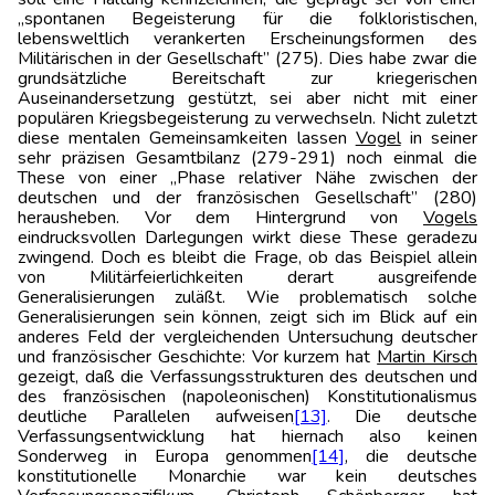
„spontanen Begeisterung für die folkloristischen,
lebensweltlich verankerten Erscheinungsformen des
Militärischen in der Gesellschaft” (275). Dies habe zwar die
grundsätzliche Bereitschaft zur kriegerischen
Auseinandersetzung gestützt, sei aber nicht mit einer
populären Kriegsbegeisterung zu verwechseln. Nicht zuletzt
diese mentalen Gemeinsamkeiten lassen
Vogel
in seiner
sehr präzisen Gesamtbilanz (279-291) noch einmal die
These von einer „Phase relativer Nähe zwischen der
deutschen und der französischen Gesellschaft” (280)
herausheben. Vor dem Hintergrund von
Vogels
eindrucksvollen Darlegungen wirkt diese These geradezu
zwingend. Doch es bleibt die Frage, ob das Beispiel allein
von Militärfeierlichkeiten derart ausgreifende
Generalisierungen zuläßt. Wie problematisch solche
Generalisierungen sein können, zeigt sich im Blick auf ein
anderes Feld der vergleichenden Untersuchung deutscher
und französischer Geschichte: Vor kurzem hat
Martin Kirsch
gezeigt, daß die Verfassungsstrukturen des deutschen und
des französischen (napoleonischen) Konstitutionalismus
deutliche Parallelen aufweisen
[13]
. Die deutsche
Verfassungsentwicklung hat hiernach also keinen
Sonderweg in Europa genommen
[14]
, die deutsche
konstitutionelle Monarchie war kein deutsches