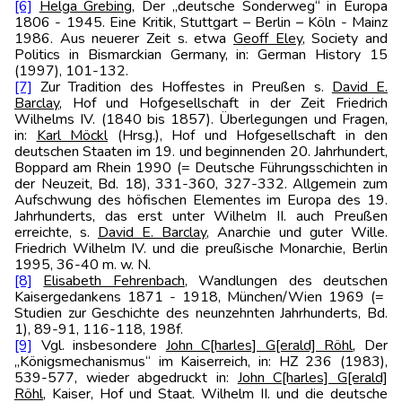
[6]
Helga Grebing
, Der „deutsche Sonderweg“ in Europa
1806 - 1945. Eine Kritik, Stuttgart – Berlin – Köln - Mainz
1986. Aus neuerer Zeit s. etwa
Geoff Eley
, Society and
Politics in Bismarckian Germany, in: German History 15
(1997), 101-132.
[7]
Zur Tradition des Hoffestes in Preußen s.
David E.
Barclay
, Hof und Hofgesellschaft in der Zeit Friedrich
Wilhelms IV. (1840 bis 1857). Überlegungen und Fragen,
in:
Karl Möckl
(Hrsg.), Hof und Hofgesellschaft in den
deutschen Staaten im 19. und beginnenden 20. Jahrhundert,
Boppard am Rhein 1990 (= Deutsche Führungsschichten in
der Neuzeit, Bd. 18), 331-360, 327-332. Allgemein zum
Aufschwung des höfischen Elementes im Europa des 19.
Jahrhunderts, das erst unter Wilhelm II. auch Preußen
erreichte, s.
David E. Barclay
, Anarchie und guter Wille.
Friedrich Wilhelm IV. und die preußische Monarchie, Berlin
1995, 36-40 m. w. N.
[8]
Elisabeth Fehrenbach
, Wandlungen des deutschen
Kaisergedankens 1871 - 1918, München/Wien 1969 (=
Studien zur Geschichte des neunzehnten Jahrhunderts, Bd.
1), 89-91, 116-118, 198f.
[9]
Vgl. insbesondere
John C[harles] G[erald] Röhl
, Der
„Königsmechanismus“ im Kaiserreich, in: HZ 236 (1983),
539-577, wieder abgedruckt in:
John C[harles] G[erald]
Röhl
, Kaiser, Hof und Staat. Wilhelm II. und die deutsche