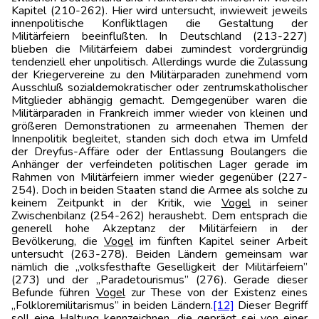
Kapitel (210-262). Hier wird untersucht, inwieweit jeweils
innenpolitische Konfliktlagen die Gestaltung der
Militärfeiern beeinflußten. In Deutschland (213-227)
blieben die Militärfeiern dabei zumindest vordergründig
tendenziell eher unpolitisch. Allerdings wurde die Zulassung
der Kriegervereine zu den Militärparaden zunehmend vom
Ausschluß sozialdemokratischer oder zentrumskatholischer
Mitglieder abhängig gemacht. Demgegenüber waren die
Militärparaden in Frankreich immer wieder von kleinen und
größeren Demonstrationen zu armeenahen Themen der
Innenpolitik begleitet, standen sich doch etwa im Umfeld
der Dreyfus-Affäre oder der Entlassung Boulangers die
Anhänger der verfeindeten politischen Lager gerade im
Rahmen von Militärfeiern immer wieder gegenüber (227-
254). Doch in beiden Staaten stand die Armee als solche zu
keinem Zeitpunkt in der Kritik, wie
Vogel
in seiner
Zwischenbilanz (254-262) heraushebt. Dem entsprach die
generell hohe Akzeptanz der Militärfeiern in der
Bevölkerung, die
Vogel
im fünften Kapitel seiner Arbeit
untersucht (263-278). Beiden Ländern gemeinsam war
nämlich die „volksfesthafte Geselligkeit der Militärfeiern”
(273) und der „Paradetourismus” (276). Gerade dieser
Befunde führen
Vogel
zur These von der Existenz eines
„Folkloremilitarismus” in beiden Ländern.
[12]
Dieser Begriff
soll eine Haltung kennzeichnen, die geprägt sei von einer