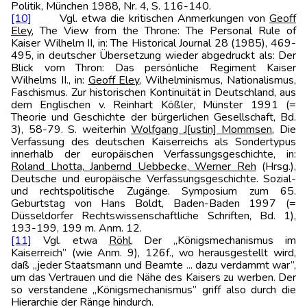
Politik, München 1988, Nr. 4, S. 116-140.
[10]
Vgl. etwa die kritischen Anmerkungen von
Geoff
Eley
, The View from the Throne: The Personal Rule of
Kaiser Wilhelm II, in: The Historical Journal 28 (1985), 469-
495, in deutscher Übersetzung wieder abgedruckt als: Der
Blick vom Thron: Das persönliche Regiment Kaiser
Wilhelms II., in:
Geoff Eley
, Wilhelminismus, Nationalismus,
Faschismus. Zur historischen Kontinuität in Deutschland, aus
dem Englischen v. Reinhart Kößler, Münster 1991 (=
Theorie und Geschichte der bürgerlichen Gesellschaft, Bd.
3), 58-79. S. weiterhin
Wolfgang J[ustin] Mommsen
, Die
Verfassung des deutschen Kaiserreichs als Sondertypus
innerhalb der europäischen Verfassungsgeschichte, in:
Roland Lhotta, Janbernd Uebbecke, Werner Reh
(Hrsg.),
Deutsche und europäische Verfassungsgeschichte. Sozial-
und rechtspolitische Zugänge. Symposium zum 65.
Geburtstag von Hans Boldt, Baden-Baden 1997 (=
Düsseldorfer Rechtswissenschaftliche Schriften, Bd. 1),
193-199, 199 m. Anm. 12.
[11]
Vgl. etwa
Röhl
, Der „Königsmechanismus im
Kaiserreich” (wie Anm. 9), 126f., wo herausgestellt wird,
daß „jeder Staatsmann und Beamte ... dazu verdammt war”,
um das Vertrauen und die Nähe des Kaisers zu werben. Der
so verstandene „Königsmechanismus” griff also durch die
Hierarchie der Ränge hindurch.