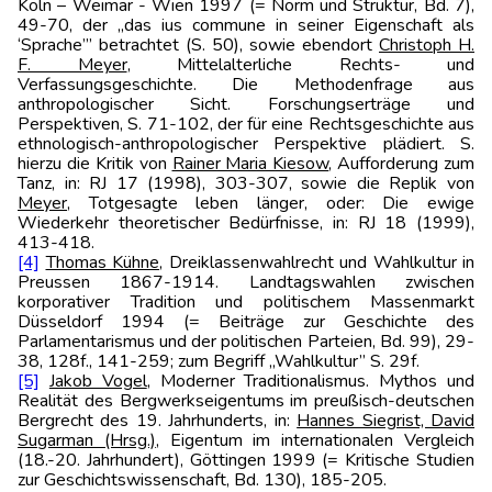
Köln – Weimar - Wien 1997 (= Norm und Struktur, Bd. 7),
49-70, der „das ius commune in seiner Eigenschaft als
‘Sprache’” betrachtet (S. 50), sowie ebendort
Christoph H.
F. Meyer
, Mittelalterliche Rechts- und
Verfassungsgeschichte. Die Methodenfrage aus
anthropologischer Sicht. Forschungserträge und
Perspektiven, S. 71-102, der für eine Rechtsgeschichte aus
ethnologisch-anthropologischer Perspektive plädiert. S.
hierzu die Kritik von
Rainer Maria Kiesow
, Aufforderung zum
Tanz, in: RJ 17 (1998), 303-307, sowie die Replik von
Meyer
, Totgesagte leben länger, oder: Die ewige
Wiederkehr theoretischer Bedürfnisse, in: RJ 18 (1999),
413-418.
[4]
Thomas Kühne
, Dreiklassenwahlrecht und Wahlkultur in
Preussen 1867-1914. Landtagswahlen zwischen
korporativer Tradition und politischem Massenmarkt
Düsseldorf 1994 (= Beiträge zur Geschichte des
Parlamentarismus und der politischen Parteien, Bd. 99), 29-
38, 128f., 141-259; zum Begriff „Wahlkultur” S. 29f.
[5]
Jakob Vogel
, Moderner Traditionalismus. Mythos und
Realität des Bergwerkseigentums im preußisch-deutschen
Bergrecht des 19. Jahrhunderts, in:
Hannes Siegrist, David
Sugarman (Hrsg.)
, Eigentum im internationalen Vergleich
(18.-20. Jahrhundert), Göttingen 1999 (= Kritische Studien
zur Geschichtswissenschaft, Bd. 130), 185-205.