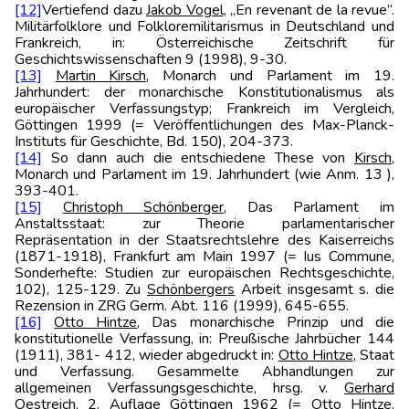
[12]
Vertiefend dazu
Jakob Vogel
, „En revenant de la revue”.
Militärfolklore und Folkloremilitarismus in Deutschland und
Frankreich, in: Österreichische Zeitschrift für
Geschichtswissenschaften 9 (1998), 9-30.
[13]
Martin Kirsch
, Monarch und Parlament im 19.
Jahrhundert: der monarchische Konstitutionalismus als
europäischer Verfassungstyp; Frankreich im Vergleich,
Göttingen 1999 (= Veröffentlichungen des Max-Planck-
Instituts für Geschichte, Bd. 150), 204-373.
[14]
So dann auch die entschiedene These von
Kirsch
,
Monarch und Parlament im 19. Jahrhundert (wie Anm. 13 ),
393-401.
[15]
Christoph Schönberger
, Das Parlament im
Anstaltsstaat: zur Theorie parlamentarischer
Repräsentation in der Staatsrechtslehre des Kaiserreichs
(1871-1918), Frankfurt am Main 1997 (= Ius Commune,
Sonderhefte: Studien zur europäischen Rechtsgeschichte,
102), 125-129. Zu
Schönbergers
Arbeit insgesamt s. die
Rezension in ZRG Germ. Abt. 116 (1999), 645-655.
[16]
Otto Hintze
, Das monarchische Prinzip und die
konstitutionelle Verfassung, in: Preußische Jahrbücher 144
(1911), 381- 412, wieder abgedruckt in:
Otto Hintze
, Staat
und Verfassung. Gesammelte Abhandlungen zur
allgemeinen Verfassungsgeschichte, hrsg. v.
Gerhard
Oestreich
, 2. Auflage Göttingen 1962 (= Otto Hintze,