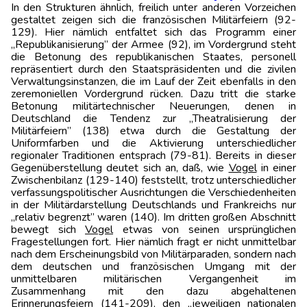
In den Strukturen ähnlich, freilich unter anderen Vorzeichen
gestaltet zeigen sich die französischen Militärfeiern (92-
129). Hier nämlich entfaltet sich das Programm einer
„Republikanisierung” der Armee (92), im Vordergrund steht
die Betonung des republikanischen Staates, personell
repräsentiert durch den Staatspräsidenten und die zivilen
Verwaltungsinstanzen, die im Lauf der Zeit ebenfalls in den
zeremoniellen Vordergrund rücken. Dazu tritt die starke
Betonung militärtechnischer Neuerungen, denen in
Deutschland die Tendenz zur „Theatralisierung der
Militärfeiern” (138) etwa durch die Gestaltung der
Uniformfarben und die Aktivierung unterschiedlicher
regionaler Traditionen entsprach (79-81). Bereits in dieser
Gegenüberstellung deutet sich an, daß, wie
Vogel
in einer
Zwischenbilanz (129-140) feststellt, trotz unterschiedlicher
verfassungspolitischer Ausrichtungen die Verschiedenheiten
in der Militärdarstellung Deutschlands und Frankreichs nur
„relativ begrenzt” waren (140). Im dritten großen Abschnitt
bewegt sich
Vogel
etwas von seinen ursprünglichen
Fragestellungen fort. Hier nämlich fragt er nicht unmittelbar
nach dem Erscheinungsbild von Militärparaden, sondern nach
dem deutschen und französischen Umgang mit der
unmittelbaren militärischen Vergangenheit im
Zusammenhang mit den dazu abgehaltenen
Erinnerungsfeiern (141-209), den „jeweiligen nationalen