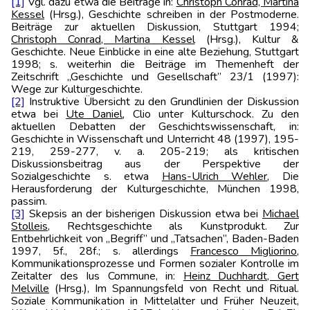
[1]
Vgl. dazu etwa die Beiträge in:
Christoph Conrad, Martina
Kessel
(Hrsg.), Geschichte schreiben in der Postmoderne.
Beiträge zur aktuellen Diskussion, Stuttgart 1994;
Christoph Conrad, Martina Kessel
(Hrsg.), Kultur &
Geschichte. Neue Einblicke in eine alte Beziehung, Stuttgart
1998; s. weiterhin die Beiträge im Themenheft der
Zeitschrift „Geschichte und Gesellschaft” 23/1 (1997):
Wege zur Kulturgeschichte.
[2]
Instruktive Übersicht zu den Grundlinien der Diskussion
etwa bei
Ute Daniel
, Clio unter Kulturschock. Zu den
aktuellen Debatten der Geschichtswissenschaft, in:
Geschichte in Wissenschaft und Unterricht 48 (1997), 195-
219, 259-277, v. a. 205-219; als kritischen
Diskussionsbeitrag aus der Perspektive der
Sozialgeschichte s. etwa
Hans-Ulrich Wehler
, Die
Herausforderung der Kulturgeschichte, München 1998,
passim.
[3]
Skepsis an der bisherigen Diskussion etwa bei
Michael
Stolleis
, Rechtsgeschichte als Kunstprodukt. Zur
Entbehrlichkeit von „Begriff” und „Tatsachen”, Baden-Baden
1997, 5f., 28f.; s. allerdings
Francesco Migliorino
,
Kommunikationsprozesse und Formen sozialer Kontrolle im
Zeitalter des Ius Commune, in:
Heinz Duchhardt, Gert
Melville
(Hrsg.), Im Spannungsfeld von Recht und Ritual.
Soziale Kommunikation in Mittelalter und Früher Neuzeit,