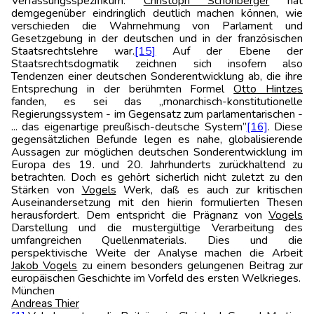
Verfassungsspezifikum.
Christoph Schönberger
hat
demgegenüber eindringlich deutlich machen können, wie
verschieden die Wahrnehmung von Parlament und
Gesetzgebung in der deutschen und in der französischen
Staatsrechtslehre war.
[15]
Auf der Ebene der
Staatsrechtsdogmatik zeichnen sich insofern also
Tendenzen einer deutschen Sonderentwicklung ab, die ihre
Entsprechung in der berühmten Formel
Otto Hintzes
fanden, es sei das „monarchisch-konstitutionelle
Regierungssystem - im Gegensatz zum parlamentarischen -
... das eigenartige preußisch-deutsche System”
[16]
. Diese
gegensätzlichen Befunde legen es nahe, globalisierende
Aussagen zur möglichen deutschen Sonderentwicklung im
Europa des 19. und 20. Jahrhunderts zurückhaltend zu
betrachten. Doch es gehört sicherlich nicht zuletzt zu den
Stärken von
Vogels
Werk, daß es auch zur kritischen
Auseinandersetzung mit den hierin formulierten Thesen
herausfordert. Dem entspricht die Prägnanz von
Vogels
Darstellung und die mustergültige Verarbeitung des
umfangreichen Quellenmaterials. Dies und die
perspektivische Weite der Analyse machen die Arbeit
Jakob Vogels
zu einem besonders gelungenen Beitrag zur
europäischen Geschichte im Vorfeld des ersten Welkrieges.
Münche
Andreas Thier