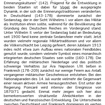
Erinnerungskulturen” (142). Prägend für die Entwicklung in
beiden Staaten ist dabei für
Vogel
die ausgeprägte
Dynamik, in der sich die Erinnerungstraditionen veränderten.
In Deutschland (143-178) dominierte zunächst der
Sedanstag, der in der Sicht Wilhelms I. vor allem das Militär
als Institution ehren sollte, während für die Bevölkerung die
Gründung des Deutschen Reiches im Vordergrund stand.
Unter Wilhelm II. verlor der Sedanstag bald an Bedeutung,
seit 1900 fand keine zentrale Sedansfeier mehr statt. Jetzt
wurden vielmehr regionale Militärtraditionen und vor allem
die Völkerschlacht bei Leipzig gefeiert, deren Jubiläum 1913
indes nicht etwa zum Aufbau eines nationalen Feindbildes
genutzt wurde, sondern vielmehr Symbol eines monarchisch
integrierten deutschen Staates sein sollte (160-178). Die
Erfahrung der militärischen Niederlage und das politisch
schwierige Verhältnis zur Ära Napoleon I./III. ließen in
Frankreich (178-209) zunächst nur wenige Feiern aus Anlaß
vergangener militärischer Geschehnisse entstehen. Bei den
Nationalparaden des 14. Juli wurde vielmehr die Gegenwart
einer neuen aktiven Armee herausgestrichen. Erst unter der
Regierung Poincaré wird intensiv der Ereignisse von
1870/71 gedacht. Einmal mehr zeigen sich hier also
bemerkenswerten strukturelle Ähnlichkeiten in der
deutschen und französischen Entwicklung. Die Unterschiede
zwischen Deutschland und Frankreich dominieren im vierten