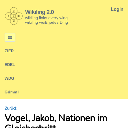
Login
Wikiling 2.0
wikiling links every wing
wikiling weiß jedes Ding
ZIER
EDEL
WDG
Grimm I
Zurück
Vogel, Jakob, Nationen im