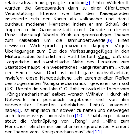
relativ schwach ausgeprägte Tradition
[7]
. Unter Wilhelm II.
wurden die Gardeparaden dann zu einer öffentlichen
Veranstaltung. Ebenso wie bei den Kaiserparaden
inszenierte sich der Kaiser als volksnaher und damit
durchaus moderner Herrscher, indem er am Schluß der
Truppen in die Garnisonsstadt einritt. Gerade in diesem
Punkt überzeugt
Vogels
Kritik an gegenläufigen Thesen
zum Kaiserbild um die Jahrhundertwende.
[8]
Einen
gewissen Widerspruch provozieren dagegen
Vogels
Überlegungen zum Bild des Verfassungsgefüges in den
Militärparaden: Sicherlich mit Recht betont
Vogel
, daß die
„körperliche und symbolische Nähe des Einzelnen zum
Staatsoberhaupt” ein wesentliches Rangkriterium im „Ritual
der Feiern” war. Doch ist nicht ganz nachvollziehbar,
inwiefern diese Nähebeziehung „ein zeremonieller Reflex
des sogenannten ‘Königsmechanismus’” gewesen sein soll
(43). Bereits die von
John C. G. Röhl
entwickelte These vom
„Königsmechanismus” selbst, wonach Wilhelm II. durch ein
Netzwerk ihm persönlich ergebener und von ihm
eingesetzter Beamten erheblichen Einfluß ausgeübt
habe
[9]
, ist empirisch nur schwer zu halten und deswegen
auch keineswegs unumstritten.
[10]
Unabhängig davon
stellt die Verknüpfung von „Rang” und „Nähe zum
Herrscher” ohnehin nur ein eher untergeordnetes Element
der Theorie vom „Königsmechanismus” dar
[11]
.