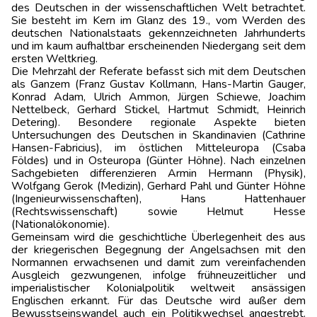
des Deutschen in der wissenschaftlichen Welt betrachtet.
Sie besteht im Kern im Glanz des 19., vom Werden des
deutschen Nationalstaats gekennzeichneten Jahrhunderts
und im kaum aufhaltbar erscheinenden Niedergang seit dem
ersten Weltkrieg.
Die Mehrzahl der Referate befasst sich mit dem Deutschen
als Ganzem (Franz Gustav Kollmann, Hans-Martin Gauger,
Konrad Adam, Ulrich Ammon, Jürgen Schiewe, Joachim
Nettelbeck, Gerhard Stickel, Hartmut Schmidt, Heinrich
Detering). Besondere regionale Aspekte bieten
Untersuchungen des Deutschen in Skandinavien (Cathrine
Hansen-Fabricius), im östlichen Mitteleuropa (Csaba
Földes) und in Osteuropa (Günter Höhne). Nach einzelnen
Sachgebieten differenzieren Armin Hermann (Physik),
Wolfgang Gerok (Medizin), Gerhard Pahl und Günter Höhne
(Ingenieurwissenschaften), Hans Hattenhauer
(Rechtswissenschaft) sowie Helmut Hesse
(Nationalökonomie).
Gemeinsam wird die geschichtliche Überlegenheit des aus
der kriegerischen Begegnung der Angelsachsen mit den
Normannen erwachsenen und damit zum vereinfachenden
Ausgleich gezwungenen, infolge frühneuzeitlicher und
imperialistischer Kolonialpolitik weltweit ansässigen
Englischen erkannt. Für das Deutsche wird außer dem
Bewusstseinswandel auch ein Politikwechsel angestrebt.