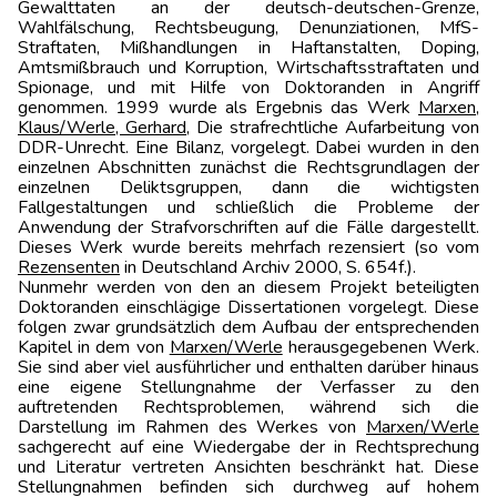
Gewalttaten an der deutsch-deutschen-Grenze,
Wahlfälschung, Rechtsbeugung, Denunziationen, MfS-
Straftaten, Mißhandlungen in Haftanstalten, Doping,
Amtsmißbrauch und Korruption, Wirtschaftsstraftaten und
Spionage, und mit Hilfe von Doktoranden in Angriff
genommen. 1999 wurde als Ergebnis das Werk
Marxen,
Klaus/Werle, Gerhard
, Die strafrechtliche Aufarbeitung von
DDR-Unrecht. Eine Bilanz, vorgelegt. Dabei wurden in den
einzelnen Abschnitten zunächst die Rechtsgrundlagen der
einzelnen Deliktsgruppen, dann die wichtigsten
Fallgestaltungen und schließlich die Probleme der
Anwendung der Strafvorschriften auf die Fälle dargestellt.
Dieses Werk wurde bereits mehrfach rezensiert (so vom
Rezensenten
in Deutschland Archiv 2000, S. 654f.).
Nunmehr werden von den an diesem Projekt beteiligten
Doktoranden einschlägige Dissertationen vorgelegt. Diese
folgen zwar grundsätzlich dem Aufbau der entsprechenden
Kapitel in dem von
Marxen/Werle
herausgegebenen Werk.
Sie sind aber viel ausführlicher und enthalten darüber hinaus
eine eigene Stellungnahme der Verfasser zu den
auftretenden Rechtsproblemen, während sich die
Darstellung im Rahmen des Werkes von
Marxen/Werle
sachgerecht auf eine Wiedergabe der in Rechtsprechung
und Literatur vertreten Ansichten beschränkt hat. Diese
Stellungnahmen befinden sich durchweg auf hohem