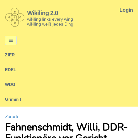
Login
Wikiling 2.0
wikiling links every wing
wikiling weiß jedes Ding
ZIER
EDEL
WDG
Grimm I
Zurück
Fahnenschmidt, Willi, DDR-