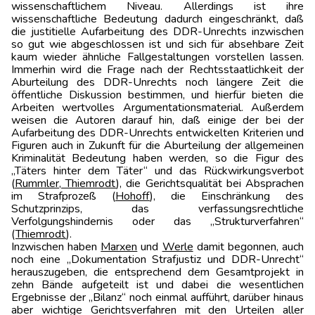
wissenschaftlichem Niveau. Allerdings ist ihre
wissenschaftliche Bedeutung dadurch eingeschränkt, daß
die justitielle Aufarbeitung des DDR-Unrechts inzwischen
so gut wie abgeschlossen ist und sich für absehbare Zeit
kaum wieder ähnliche Fallgestaltungen vorstellen lassen.
Immerhin wird die Frage nach der Rechtsstaatlichkeit der
Aburteilung des DDR-Unrechts noch längere Zeit die
öffentliche Diskussion bestimmen, und hierfür bieten die
Arbeiten wertvolles Argumentationsmaterial. Außerdem
weisen die Autoren darauf hin, daß einige der bei der
Aufarbeitung des DDR-Unrechts entwickelten Kriterien und
Figuren auch in Zukunft für die Aburteilung der allgemeinen
Kriminalität Bedeutung haben werden, so die Figur des
„Täters hinter dem Täter“ und das Rückwirkungsverbot
(
Rummler
,
Thiemrodt
), die Gerichtsqualität bei Absprachen
im Strafprozeß (
Hohoff
), die Einschränkung des
Schutzprinzips, das verfassungsrechtliche
Verfolgungshindernis oder das „Strukturver­fahren“
(
Thiemrodt
).
Inzwischen haben
Marxen
und
Werle
damit begonnen, auch
noch eine „Dokumentation Strafjustiz und DDR-Unrecht“
herauszugeben, die entsprechend dem Gesamtprojekt in
zehn Bände aufgeteilt ist und dabei die wesentlichen
Ergebnisse der „Bilanz“ noch einmal aufführt, darüber hinaus
aber wichtige Gerichtsverfahren mit den Urteilen aller