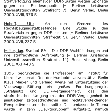
Strafverfolgung ehemaliger DDR-Bürger wegen Spionage
gegen die Bundesrepublik (= Berliner Juristische
Universitätsschriften Strafrecht 7). Berlin Verlag, Berlin
2000. XVIII, 376 S.
Hohoff, Ute
, An den Grenzen des
Rechtsbeugungstatbestandes. Eine Studie zu den
Strafverfahren gegen DDR-Juristen (= Berliner Juristische
Universitätsschriften, Strafrecht 9). Berlin Verlag, Berlin
2000. XVII, 237 S.
Müller, Jan
, Symbol 89 – Die DDR-Wahlfälschungen und
ihre strafrechtliche Aufarbeitung (= Berliner Juristische
Universitätsschriften, Strafrecht 11). Berlin Verlag, Berlin
2001. XXI, 443 S.
1996 begründeten die Professoren am Institut für
Kriminalwissenschaften der Humboldt-Universität zu Berlin
Klaus Marxen
und
Gerhard Werle
mit Unterstützung der
Volkswagen-Stiftung ein großes Forschungsprojekt
„Strafjustiz und DDR-Vergangenheit“, das den
strafrechtlichen Umgang mit der DDR-Vergangenheit in
juristischer, zeitgeschichtlicher und rechtsvergleichender
Perspektive untersuchen sollte. Das umfassende Thema
wurde in zehn „Deliktsgruppen“ aufgeteilt, nämlich