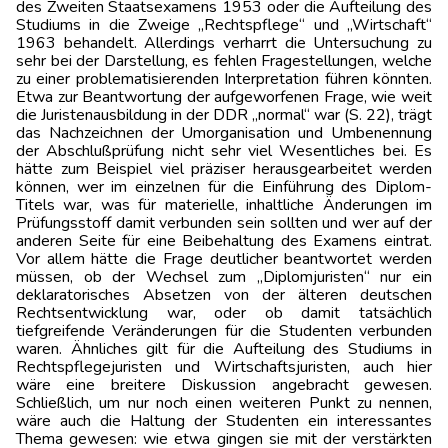
des Zweiten Staatsexamens 1953 oder die Aufteilung des
Studiums in die Zweige „Rechtspflege“ und „Wirtschaft“
1963 behandelt. Allerdings verharrt die Untersuchung zu
sehr bei der Darstellung, es fehlen Fragestellungen, welche
zu einer problematisierenden Interpretation führen könnten.
Etwa zur Beantwortung der aufgeworfenen Frage, wie weit
die Juristenausbildung in der DDR „normal“ war (S. 22), trägt
das Nachzeichnen der Umorganisation und Umbenennung
der Abschlußprüfung nicht sehr viel Wesentliches bei. Es
hätte zum Beispiel viel präziser herausgearbeitet werden
können, wer im einzelnen für die Einführung des Diplom-
Titels war, was für materielle, inhaltliche Änderungen im
Prüfungsstoff damit verbunden sein sollten und wer auf der
anderen Seite für eine Beibehaltung des Examens eintrat.
Vor allem hätte die Frage deutlicher beantwortet werden
müssen, ob der Wechsel zum „Diplomjuristen“ nur ein
deklaratorisches Absetzen von der älteren deutschen
Rechtsentwicklung war, oder ob damit tatsächlich
tiefgreifende Veränderungen für die Studenten verbunden
waren. Ähnliches gilt für die Aufteilung des Studiums in
Rechtspflegejuristen und Wirtschaftsjuristen, auch hier
wäre eine breitere Diskussion angebracht gewesen.
Schließlich, um nur noch einen weiteren Punkt zu nennen,
wäre auch die Haltung der Studenten ein interessantes
Thema gewesen: wie etwa gingen sie mit der verstärkten