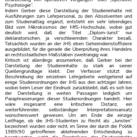
Psychologie“.
Indem Gerber diese Darstellung der Studieninhalte mit
Ausführungen zum Lehrpersonal, zu den Absolventen und
zum Studienalltag ergänzt, entsteht ein sehr lebendiges
Bild vom Mikrokosmos der MfS-Hochschule, wobei gut
deutlich wird, daß der Titel „Diplom-Jurist“ nur
deklaratorischen, ja verschleiernden Charakter besaß.
Tatsächlich wurden an der JHS eben Geheimdienstoffiziere
ausgebildet, für die gerade die Überprüfung ihres Handelns
an rechtsstaatlichen Maßstäben zweitrangig war.
Kritisch ist allerdings anzumerken, daß Gerber bei der
Darstellung der Studieninhalte zu stark an seiner
Quellengrundlage klebt. Der Verfasser stützt die
Beschreibung der einzelnen Lehrgebiete weitgehend auf
einige Studienordnungen der JHS aus den achtziger Jahren,
wobei beim Leser der Eindruck zurückbleibt, daß es sich bei
der Darstellung in weiten Passagen lediglich um
Paraphrasierungen dieser Studienordnungen handelt. Hier
wäre insgesamt eine kritischere Distanz, ein
weiterführender, selbständiger Interpretationsansatz
wünschenswert gewesen. Um am Ende die einzige
Leitfrage, ob die JHS-Studenten zu Recht als „Juristen“
bezeichnet wurden oder nicht, im Sinne der durch die Politik
1989/90 getroffenen ablehnenden Entscheidung zu