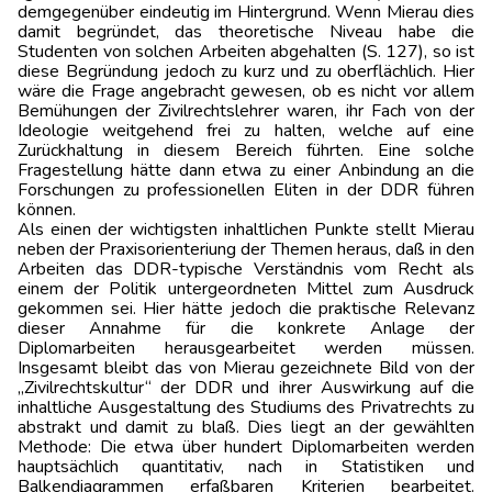
demgegenüber eindeutig im Hintergrund. Wenn Mierau dies
damit begründet, das theoretische Niveau habe die
Studenten von solchen Arbeiten abgehalten (S. 127), so ist
diese Begründung jedoch zu kurz und zu oberflächlich. Hier
wäre die Frage angebracht gewesen, ob es nicht vor allem
Bemühungen der Zivilrechtslehrer waren, ihr Fach von der
Ideologie weitgehend frei zu halten, welche auf eine
Zurückhaltung in diesem Bereich führten. Eine solche
Fragestellung hätte dann etwa zu einer Anbindung an die
Forschungen zu professionellen Eliten in der DDR führen
können.
Als einen der wichtigsten inhaltlichen Punkte stellt Mierau
neben der Praxisorienteriung der Themen heraus, daß in den
Arbeiten das DDR-typische Verständnis vom Recht als
einem der Politik untergeordneten Mittel zum Ausdruck
gekommen sei. Hier hätte jedoch die praktische Relevanz
dieser Annahme für die konkrete Anlage der
Diplomarbeiten herausgearbeitet werden müssen.
Insgesamt bleibt das von Mierau gezeichnete Bild von der
„Zivilrechtskultur“ der DDR und ihrer Auswirkung auf die
inhaltliche Ausgestaltung des Studiums des Privatrechts zu
abstrakt und damit zu blaß. Dies liegt an der gewählten
Methode: Die etwa über hundert Diplomarbeiten werden
hauptsächlich quantitativ, nach in Statistiken und
Balkendiagrammen erfaßbaren Kriterien bearbeitet.