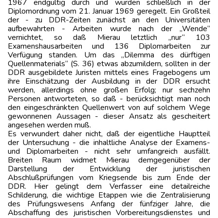
1967 endgültig durch und wurden schließlich in der
Diplomordnung vom 21. Januar 1969 geregelt. Ein Großteil
der - zu DDR-Zeiten zunächst an den Universitäten
aufbewahrten - Arbeiten wurde nach der „Wende“
vernichtet, so daß Mierau letztlich „nur“ 103
Examenshausarbeiten und 136 Diplomarbeiten zur
Verfügung standen. Um das „Dilemma des dürftigen
Quellenmaterials“ (S. 36) etwas abzumildern, sollten in der
DDR ausgebildete Juristen mittels eines Fragebogens um
ihre Einschätzung der Ausbildung in der DDR ersucht
werden, allerdings ohne großen Erfolg; nur sechzehn
Personen antworteten, so daß - berücksichtigt man noch
den eingeschränkten Quellenwert von auf solchem Wege
gewonnenen Aussagen - dieser Ansatz als gescheitert
angesehen werden muß.
Es verwundert daher nicht, daß der eigentliche Hauptteil
der Untersuchung - die inhaltliche Analyse der Examens-
und Diplomarbeiten - nicht sehr umfangreich ausfällt.
Breiten Raum widmet Mierau demgegenüber der
Darstellung der Entwicklung der juristischen
Abschlußprüfungen vom Kriegsende bis zum Ende der
DDR. Hier gelingt dem Verfasser eine detailreiche
Schilderung, die wichtige Etappen wie die Zentralisierung
des Prüfungswesens Anfang der fünfziger Jahre, die
Abschaffung des juristischen Vorbereitungsdienstes und