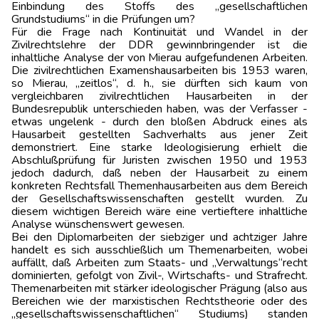
Einbindung des Stoffs des „gesellschaftlichen
Grundstudiums“ in die Prüfungen um?
Für die Frage nach Kontinuität und Wandel in der
Zivilrechtslehre der DDR gewinnbringender ist die
inhaltliche Analyse der von Mierau aufgefundenen Arbeiten.
Die zivilrechtlichen Examenshausarbeiten bis 1953 waren,
so Mierau, „zeitlos“, d. h., sie dürften sich kaum von
vergleichbaren zivilrechtlichen Hausarbeiten in der
Bundesrepublik unterschieden haben, was der Verfasser -
etwas ungelenk - durch den bloßen Abdruck eines als
Hausarbeit gestellten Sachverhalts aus jener Zeit
demonstriert. Eine starke Ideologisierung erhielt die
Abschlußprüfung für Juristen zwischen 1950 und 1953
jedoch dadurch, daß neben der Hausarbeit zu einem
konkreten Rechtsfall Themenhausarbeiten aus dem Bereich
der Gesellschaftswissenschaften gestellt wurden. Zu
diesem wichtigen Bereich wäre eine vertieftere inhaltliche
Analyse wünschenswert gewesen.
Bei den Diplomarbeiten der siebziger und achtziger Jahre
handelt es sich ausschließlich um Themenarbeiten, wobei
auffällt, daß Arbeiten zum Staats- und „Verwaltungs“recht
dominierten, gefolgt von Zivil-, Wirtschafts- und Strafrecht.
Themenarbeiten mit stärker ideologischer Prägung (also aus
Bereichen wie der marxistischen Rechtstheorie oder des
„gesellschaftswissenschaftlichen“ Studiums) standen