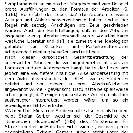
Symptomatisch für ein solches Vorgehen sind zum Beispiel
breite Ausführungen zu den Formalia der Arbeiten (S.
135f.). So erfährt der Leser, daß die Arbeiten teilweise
Anlagen und Abkürzungsverzeichnisse hatten und in der
Regel mit sechzig Anschlägen pro Zeile geschrieben
wurden. Auch die Feststellungen, daß in den Arbeiten
insgesamt wenig Literatur verwandt wurde, vor allem kaum
westliche Literatur und daß sie zumeist eine ideologisch
gefärbte, aus Klassiker- und Parteiliteraturzitaten
schöpfende Einleitung besaßen, sind nicht neu.
Nach dieser kursorischen Gesamtbetrachtung der
untersuchten Arbeiten, die wie angedeutet recht stark am
Formalen und am Allgemeinen hängt, hätte der Leser sich
jedoch eine viel tiefere inhaltliche Auseinandersetzung mit
dem Zivilrechtsverständnis der DDR - wie es Studenten
gelehrt und von diesen in ihren Abschlußarbeiten
angewandt wurde - gewünscht. Dazu hätte beispielsweise
schon genügt, daß einige repräsentative Arbeiten inhaltlich
ausführlicher interpretiert worden wären, um so ein
lebendigeres Bild zu erhalten.
Während bei Mierau die Studieninhalte also zu blaß bleiben,
neigt Stefan
Gerber
, welcher sich der Geschichte der
„Juristischen Hochschule“ (JHS) des Ministeriums für
Staatssicherheit in Potsdam-Eiche widmet, ein wenig zum
gegenteiligen Extrem. Gerbers Arbeit steht unter der