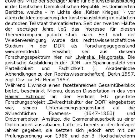
etwa bis Mitte der sechziger Jahre für die Juristenausbildung
in der Deutschen Demokratischen Republik. Es dominierten
Berichte, welche - im Lichte des „Kalten Krieges“ - vor
allem die Ideologisierung der Juristenausbildung im östlichen
deutschen Teilstaat thematisierten. Seit der zweiten Hälfte
der sechziger Jahre ließ das Interesse für diesen
Themenkomplex jedoch stark nach. Erst nach der
Wiedervereinigung wurde das rechtswissenschaftliche
Studium in der DDR als Forschungsgegenstand
wiederentdeckt. Erwähnt sei aus diesem
Forschungsspektrum hier nur
Liwinska, Malgorzata
, Die
juristische Ausbildung in der DDR - im Spannungsfeld von
Parteilichkeit und Fachlichkeit (= Akademische
Abhandlungen zu den Rechtswissenschaften), Berlin 1997,
zugl. Diss. iur. FU Berlin 1997.
Während Liwinska einen facettenreichen Gesamtüberblick
bietet, beschränkt
Mierau
, dessen Dissertation in das von
Rainer Schröder
an der Berliner HU geleitete
Forschungsprojekt „Zivilrechtskultur der DDR“ eingebettet
war, seinen Untersuchungsgegenstand auf die
zivilrechtlichen Examens- (1947-1953) und
Diplomarbeiten. Ansätze, die Examenshausarbeit zu einer
Diplomarbeit auszubauen, hatte es bereits in den fünfziger
Jahren gegeben, sie setzten sich jedoch erst mit der
Prüfungsordnung von 1966 und der 3. Hochschulreform