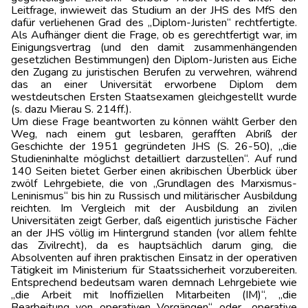
Leitfrage, inwieweit das Studium an der JHS des MfS den
dafür verliehenen Grad des „Diplom-Juristen“ rechtfertigte.
Als Aufhänger dient die Frage, ob es gerechtfertigt war, im
Einigungsvertrag (und den damit zusammenhängenden
gesetzlichen Bestimmungen) den Diplom-Juristen aus Eiche
den Zugang zu juristischen Berufen zu verwehren, während
das an einer Universität erworbene Diplom dem
westdeutschen Ersten Staatsexamen gleichgestellt wurde
(s. dazu Mierau S. 214ff.).
Um diese Frage beantworten zu können wählt Gerber den
Weg, nach einem gut lesbaren, gerafften Abriß der
Geschichte der 1951 gegründeten JHS (S. 26-50), „die
Studieninhalte möglichst detailliert darzustellen“. Auf rund
140 Seiten bietet Gerber einen akribischen Überblick über
zwölf Lehrgebiete, die von „Grundlagen des Marxismus-
Leninismus“ bis hin zu Russisch und militärischer Ausbildung
reichten. Im Vergleich mit der Ausbildung an zivilen
Universitäten zeigt Gerber, daß eigentlich juristische Fächer
an der JHS völlig im Hintergrund standen (vor allem fehlte
das Zivilrecht), da es hauptsächlich darum ging, die
Absolventen auf ihren praktischen Einsatz in der operativen
Tätigkeit im Ministerium für Staatssicherheit vorzubereiten.
Entsprechend bedeutsam waren demnach Lehrgebiete wie
„die Arbeit mit Inoffiziellen Mitarbeiten (IM)“, „die
Bearbeitung von operativen Vorgängen“ oder „operative