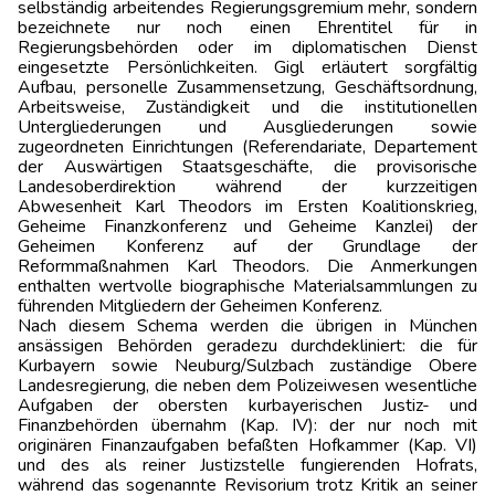
selbständig arbeitendes Regierungsgremium mehr, sondern
bezeichnete nur noch einen Ehrentitel für in
Regierungsbehörden oder im diplomatischen Dienst
eingesetzte Persönlichkeiten. Gigl erläutert sorgfältig
Aufbau, personelle Zusammensetzung, Geschäftsordnung,
Arbeitsweise, Zuständigkeit und die institutionellen
Untergliederungen und Ausgliederungen sowie
zugeordneten Einrichtungen (Referendariate, Departement
der Auswärtigen Staatsgeschäfte, die provisorische
Landesoberdirektion während der kurzzeitigen
Abwesenheit Karl Theodors im Ersten Koalitionskrieg,
Geheime Finanzkonferenz und Geheime Kanzlei) der
Geheimen Konferenz auf der Grundlage der
Reformmaßnahmen Karl Theodors. Die Anmerkungen
enthalten wertvolle biographische Materialsammlungen zu
führenden Mitgliedern der Geheimen Konferenz.
Nach diesem Schema werden die übrigen in München
ansässigen Behörden geradezu durchdekliniert: die für
Kurbayern sowie Neuburg/Sulzbach zuständige Obere
Landesregierung, die neben dem Polizeiwesen wesentliche
Aufgaben der obersten kurbayerischen Justiz- und
Finanzbehörden übernahm (Kap. IV): der nur noch mit
originären Finanzaufgaben befaßten Hofkammer (Kap. VI)
und des als reiner Justizstelle fungierenden Hofrats,
während das sogenannte Revisorium trotz Kritik an seiner