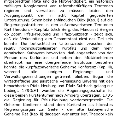
mitgebrachten Räte und die Notwendigkeit, ein historisch
zufälliges Konglomerat von reformbedürftigen Territorien
regieren und verwalten zu müssen, bilden den
Ausgangspunkt der in acht Kapitel gegliederten
Untersuchung. Schon beim anfänglichen Blick (Kap. I) auf die
Regierungsstrukturen in den außerbayerischen Territorien
Karl Theodors - Kurpfalz, Jülich Berg, das Marquisat Bergen
op Zoom, Pfalz-Neuburg und Pfalz-Sulzbach - zeigt sich,
daß die Verknüpfung zum Gesamtstaat nicht das Ziel sein
konnte. Die beträchtlichen Unterschiede zwischen der
relativ hochindustrialisierten Kurpfalz und dem mehr
agrarischen Kurbayern bewirkten, daß abgesehen von der
Person des Kurfürsten und neben den Militärbehörden
überhaupt nur eine übergreifende Institution bestehen
konnte: die kurpfalzbayerische Geheime Konferenz (Kap. III),
während alle übrigen Regierungs- und
Verwaltungseinrichtungen getrennt blieben. Sogar die
wirtschaftliche und juristische Vereinigung Bayerns mit den
benachbarten Pfalz-Neuburg und Pfalz-Sulzbach gelang nur
bedingt. 1790/91 wurden die Regierungsgeschäfte für
diese beiden Fürstentümer nach Amberg übertragen, 1795
die Regierung für Pfalz-Neuburg wiederhergestellt. Die
Geheime Konferenz stand dem Kurfürsten als höchstes
Regierungsorgan zur Seite - der alte kurbayerische
Geheime Rat (Kap. II) dagegen war unter Karl Theodor kein