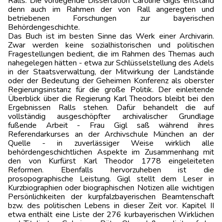
Ralls. Die vorliegende Dissertation Caroline Gigls entstand
denn auch im Rahmen der von Rall angeregten und
betriebenen Forschungen zur bayerischen
Behördengeschichte.
Das Buch ist im besten Sinne das Werk einer Archivarin.
Zwar werden keine sozialhistorischen und politischen
Fragestellungen bedient, die im Rahmen des Themas auch
nahegelegen hätten - etwa zur Schlüsselstellung des Adels
in der Staatsverwaltung, der Mitwirkung der Landstände
oder der Bedeutung der Geheimen Konferenz als oberster
Regierungsinstanz für die große Politik. Der einleitende
Überblick über die Regierung Karl Theodors bleibt bei den
Ergebnissen Ralls stehen. Dafür behandelt die auf
vollständig ausgeschöpfter archivalischer Grundlage
fußende Arbeit - Frau Gigl saß während ihres
Referendarkurses an der Archivschule München an der
Quelle - in zuverlässiger Weise wirklich alle
behördengeschichtlichen Aspekte im Zusammenhang mit
den von Kurfürst Karl Theodor 1778 eingeleiteten
Reformen. Ebenfalls hervorzuheben ist die
prosopographische Leistung. Gigl stellt dem Leser in
Kurzbiographien oder biographischen Notizen alle wichtigen
Persönlichkeiten der kurpfalzbayerischen Beamtenschaft
bzw. des politischen Lebens in dieser Zeit vor. Kapitel II
etwa enthält eine Liste der 276 kurbayerischen Wirklichen