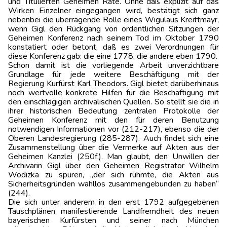
und Titulierten Geheimen Räte. Ohne daß explizit auf das
Wirken Einzelner eingegangen wird, bestätigt sich ganz
nebenbei die überragende Rolle eines Wiguläus Kreittmayr,
wenn Gigl den Rückgang von ordentlichen Sitzungen der
Geheimen Konferenz nach seinem Tod im Oktober 1790
konstatiert oder betont, daß es zwei Verordnungen für
diese Konferenz gab: die eine 1778, die andere eben 1790.
Schon damit ist die vorliegende Arbeit unverzichtbare
Grundlage für jede weitere Beschäftigung mit der
Regierung Kurfürst Karl Theodors. Gigl bietet darüberhinaus
noch wertvolle konkrete Hilfen für die Beschäftigung mit
den einschlägigen archivalischen Quellen. So stellt sie die in
ihrer historischen Bedeutung zentralen Protokolle der
Geheimen Konferenz mit den für deren Benutzung
notwendigen Informationen vor (212-217), ebenso die der
Oberen Landesregierung (285-287). Auch findet sich eine
Zusammenstellung über die Vermerke auf Akten aus der
Geheimen Kanzlei (250f.). Man glaubt, den Unwillen der
Archivarin Gigl über den Geheimen Registrator Wilhelm
Wodizka zu spüren, „der sich rühmte, die Akten aus
Sicherheitsgründen wahllos zusammengebunden zu haben“
(244).
Die sich unter anderem in den erst 1792 aufgegebenen
Tauschplänen manifestierende Landfremdheit des neuen
bayerischen Kurfürsten und seiner nach München