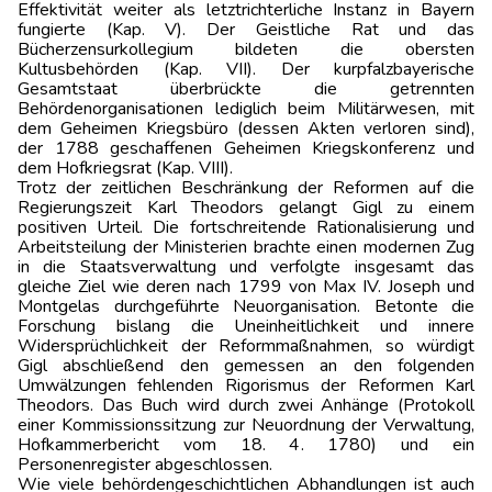
Effektivität weiter als letztrichterliche Instanz in Bayern
fungierte (Kap. V). Der Geistliche Rat und das
Bücherzensurkollegium bildeten die obersten
Kultusbehörden (Kap. VII). Der kurpfalzbayerische
Gesamtstaat überbrückte die getrennten
Behördenorganisationen lediglich beim Militärwesen, mit
dem Geheimen Kriegsbüro (dessen Akten verloren sind),
der 1788 geschaffenen Geheimen Kriegskonferenz und
dem Hofkriegsrat (Kap. VIII).
Trotz der zeitlichen Beschränkung der Reformen auf die
Regierungszeit Karl Theodors gelangt Gigl zu einem
positiven Urteil. Die fortschreitende Rationalisierung und
Arbeitsteilung der Ministerien brachte einen modernen Zug
in die Staatsverwaltung und verfolgte insgesamt das
gleiche Ziel wie deren nach 1799 von Max IV. Joseph und
Montgelas durchgeführte Neuorganisation. Betonte die
Forschung bislang die Uneinheitlichkeit und innere
Widersprüchlichkeit der Reformmaßnahmen, so würdigt
Gigl abschließend den gemessen an den folgenden
Umwälzungen fehlenden Rigorismus der Reformen Karl
Theodors. Das Buch wird durch zwei Anhänge (Protokoll
einer Kommissionssitzung zur Neuordnung der Verwaltung,
Hofkammerbericht vom 18. 4. 1780) und ein
Personenregister abgeschlossen.
Wie viele behördengeschichtlichen Abhandlungen ist auch