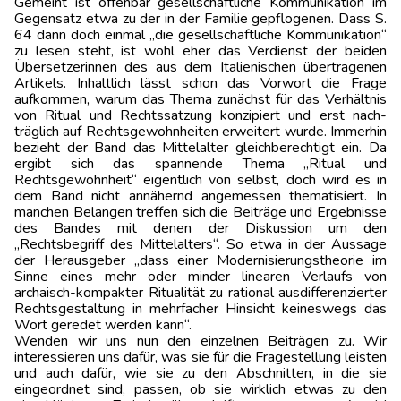
Gemeint ist offenbar gesellschaftliche Kommunikation im
Gegensatz etwa zu der in der Familie gepflogenen. Dass S.
64 dann doch einmal „die gesellschaftliche Kommunikation“
zu lesen steht, ist wohl eher das Verdienst der beiden
Übersetzerinnen des aus dem Italienischen über­tragenen
Artikels. Inhaltlich lässt schon das Vorwort die Frage
aufkommen, warum das Thema zunächst für das Verhältnis
von Ritual und Rechtssatzung konzipiert und erst nach­
träglich auf Rechtsgewohnheiten erweitert wurde. Immerhin
bezieht der Band das Mittelalter gleichberechtigt ein. Da
ergibt sich das spannende Thema „Ritual und
Rechtsgewohnheit“ eigentlich von selbst, doch wird es in
dem Band nicht annähernd angemessen thematisiert. In
manchen Belangen treffen sich die Beiträge und Ergebnisse
des Bandes mit denen der Diskussion um den
„Rechtsbegriff des Mittelalters“. So etwa in der Aussage
der Herausgeber „dass einer Modernisierungstheorie im
Sinne eines mehr oder minder linearen Verlaufs von
archaisch-kompakter Ritualität zu rational ausdifferenzierter
Rechtsgestaltung in mehrfacher Hinsicht keineswegs das
Wort geredet werden kann“.
Wenden wir uns nun den einzelnen Beiträgen zu. Wir
interessieren uns dafür, was sie für die Fragestellung leisten
und auch dafür, wie sie zu den Abschnitten, in die sie
eingeordnet sind, passen, ob sie wirklich etwas zu den