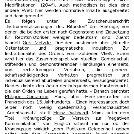
Modifikationen“ (204f.). Auch methodisch ist dies eine
andere Welt: hier werden normative Inhalte ausgebreitet
und dann gedeutet.
Es folgen unter der Zwischenüberschrift
„Instrumentalisierungen des Rituellen“ drei Beiträge, von
denen die beiden ersten nach Gegenstand und Zielsetzung
für Rechtshistoriker weniger bedeutsam sind. Zuerst
handelt
Gert Melville
, Dresden, ausführlich über „Rituelle
Ostentation und pragmatische Inquisition. Zur
Institutionalität des Ordens vom Goldenen Vließ“. Schön
wird hier das Zusammenspiel von rituellen, Gemeinschaft
stiftenden und demonstrierenden Handlungen einerseits,
von rechtsförmigen Verfahren, die gemein­
schaftsschädigendes Verhalten pragmatisch und
individualisierend aburteilen andererseits, herausgearbeitet.
Beides diente den Zielen der burgundischen Fürstenmacht,
die den Orden ins Leben gerufen hatte. - Danach berichtet
Philippe Contamine
, Paris, über Herr­schertreffen im
Frankreich des 15. Jahrhunderts. - Einen interessanten, doch
leider noch wenig quellenmäßig veranschaulichten
„Arbeitsansatz“ stellt
Heinz Duchhardt
, Mainz, unter dem
Titel „Krönungszüge. Ein Versuch zur ’negativen
Kommunikation‘“ vor. Fraglich scheint mir nur, ob der
Krönungszug wirklich „dem Publikum Gelegenheit geben