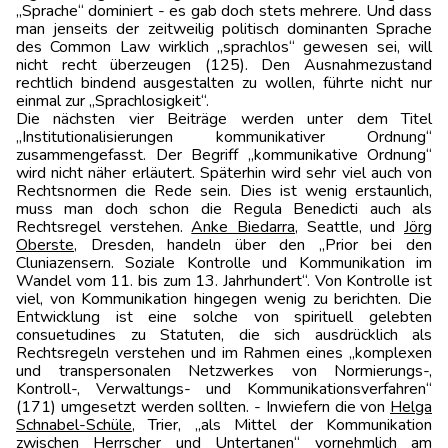
„Sprache“ dominiert - es gab doch stets mehrere. Und dass
man jenseits der zeitweilig politisch dominanten Sprache
des Common Law wirklich „sprachlos“ gewesen sei, will
nicht recht überzeugen (125). Den Ausnahmezustand
rechtlich bindend ausgestalten zu wollen, führte nicht nur
einmal zur „Sprachlosigkeit“.
Die nächsten vier Beiträge werden unter dem Titel
„Institutionalisierungen kommuni­kativer Ordnung“
zusammengefasst. Der Begriff „kommunikative Ordnung“
wird nicht näher erläutert. Späterhin wird sehr viel auch von
Rechtsnormen die Rede sein. Dies ist wenig erstaunlich,
muss man doch schon die Regula Benedicti auch als
Rechtsregel verstehen.
Anke Biedarra
, Seattle, und
Jörg
Oberste
, Dresden, handeln über den „Prior bei den
Cluniazensern. Soziale Kontrolle und Kommunikation im
Wandel vom 11. bis zum 13. Jahrhundert“. Von Kontrolle ist
viel, von Kommunikation hingegen wenig zu berichten. Die
Entwicklung ist eine solche von spirituell gelebten
consuetudines zu Statuten, die sich aus­drücklich als
Rechtsregeln verstehen und im Rahmen eines „komplexen
und transpersonalen Netzwerkes von Normierungs-,
Kontroll-, Verwaltungs- und Kommunikationsverfahren“
(171) umgesetzt werden sollten. - Inwiefern die von
Helga
Schnabel-Schüle
, Trier, „als Mittel der Kommunikation
zwischen Herrscher und Untertanen“ vornehmlich am