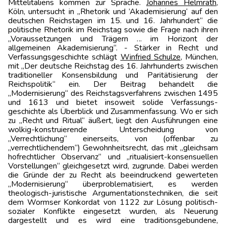
Mittelitaliens kommen zur Sprache.
Johannes Helmrath
,
Köln, untersucht in „Rhetorik und ’Akademisierung‘ auf den
deutschen Reichstagen im 15. und 16. Jahrhundert“ die
politische Rhetorik im Reichstag sowie die Frage nach ihren
„Voraussetzungen und Trägern ... im Horizont der
allgemeinen Akademisierung“. - Stärker in Recht und
Verfassungsgeschichte schlägt
Winfried Schulze
, München,
mit „Der deutsche Reichstag des 16. Jahrhunderts zwischen
traditioneller Konsensbildung und Paritätisierung der
Reichspolitik“ ein. Der Beitrag behandelt die
„Modernisierung“ des Reichstagsverfahrens zwischen 1495
und 1613 und bietet insoweit solide Verfassungs­
geschichte als Überblick und Zusammenfassung. Wo er sich
zu „Recht und Ritual“ äußert, liegt den Ausführungen eine
wolkig-konstruierende Unterscheidung von
„Verrechtlichung“ einerseits, von (offenbar zu
„verrechtlichendem“) Gewohnheitsrecht, das mit „gleichsam
hofrechtlicher Observanz“ und „ritualisiert-konsensuellen
Vorstellungen“ gleichgesetzt wird, zugrunde. Dabei werden
die Gründe der zu Recht als beeindruckend gewerteten
„Modernisierung“ überproblematisiert, es werden
theologisch-juristische Argumentations­techniken, die seit
dem Wormser Konkordat von 1122 zur Lösung politisch-
sozialer Konflikte eingesetzt wurden, als Neuerung
dargestellt und es wird eine traditionsgebundene,