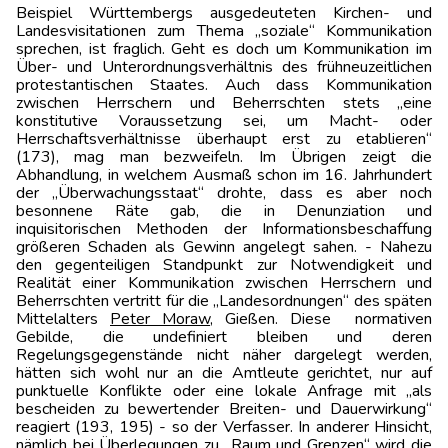
Beispiel Württembergs ausgedeuteten Kirchen- und
Landesvisitationen zum Thema „soziale“ Kommunikation
sprechen, ist fraglich. Geht es doch um Kommunikation im
Über- und Unterordnungsverhältnis des frühneuzeitlichen
protestantischen Staates. Auch dass Kommu­nikation
zwischen Herrschern und Beherrschten stets „eine
konstitutive Voraussetzung sei, um Macht- oder
Herrschaftsverhältnisse überhaupt erst zu etablieren“
(173), mag man bezweifeln. Im Übrigen zeigt die
Abhandlung, in welchem Ausmaß schon im 16. Jahrhundert
der „Überwachungsstaat“ drohte, dass es aber noch
besonnene Räte gab, die in Denunziation und
inquisitorischen Methoden der Informationsbeschaffung
größeren Schaden als Gewinn angelegt sahen. - Nahezu
den gegenteiligen Standpunkt zur Notwendigkeit und
Realität einer Kommunikation zwischen Herrschern und
Beherrschten vertritt für die „Landesordnungen“ des späten
Mittelalters
Peter Moraw
, Gießen. Diese normativen
Gebilde, die undefiniert bleiben und deren
Regelungsgegenstände nicht näher dargelegt werden,
hätten sich wohl nur an die Amtleute gerichtet, nur auf
punktuelle Konflikte oder eine lokale Anfrage mit „als
bescheiden zu bewertender Breiten- und Dauerwirkung“
reagiert (193, 195) - so der Verfasser. In anderer Hinsicht,
nämlich bei Überlegungen zu „Raum und Grenzen“ wird die