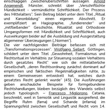
einschlägigen Zwischenüberschriften aussagen.
Arnold
Angenendt
, Münster, schreibt über „Verschriftlichte
Mündlichkeit - vermünd­lichte Schriftlichkeit. Der Prozess
des Mittelalters“. Sein Beitrag bildet unter dem Titel „Ritual
und Kanonbildung“ einen eigenen Abschnitt. Er
exemplifiziert an Hagiographie, „fundierender“ und
„mitfließender“ Geschichte, Ritualität und Orthodoxie
Umgangsformen mit Mündlichkeit und Schriftlichkeit, auch
Auswirkungen beider auf die Ausbildung und Ausgestaltung
allgemeiner Überzeugungen („Normen“).
Die vier nachfolgenden Beiträge befassen sich mit
„Transformationsprozessen“.
Wolfgang Sellert
, Göttingen,
schildert unter dem Titel „Gewohnheit, Formalismus und
Rechtsritual im Verhältnis zur Steuerung sozialen Verhaltens
durch gesatztes Recht“ wie sich die mittelalterliche
Gesellschaft, „deren Rechtsordnung zunächst dominant auf
empirischen und faktischen Regelmäßigkeiten ruhte, zu
einem Gemeinwesen entwickelt hat, welches durch
gesatztes Recht gelenkt wurde“ (45). Die Ausführungen
geben anschauliche Beispiele für formgebundene
Rechtshandlungen, bleiben bezüglich des Wandels selbst
jedoch typolo­gisch. –
Francesco Migliorono
, Catania,
beschreibt, weit in Semiotik und Linguistik ausgreifend, die
Begriffe Ruhm (fama) und Schande (infamia) im
Spannungsfeld zwischen Gesellschaft und Recht vom 14.