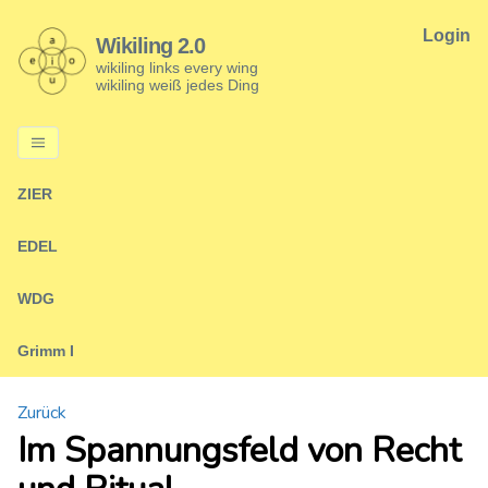
Login
Wikiling 2.0
wikiling links every wing
wikiling weiß jedes Ding
ZIER
EDEL
WDG
Grimm I
Zurück
Im Spannungsfeld von Recht