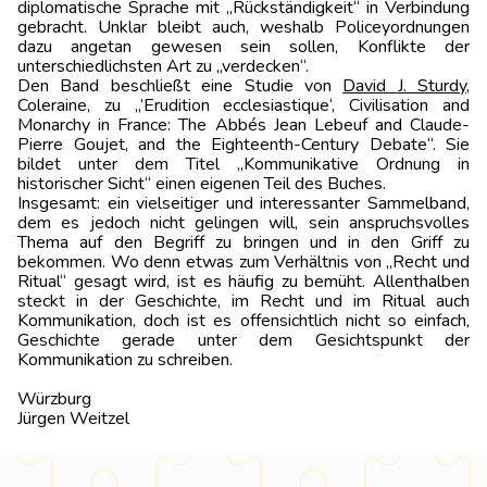
diplomati­sche Sprache mit „Rückständigkeit“ in Verbindung
gebracht. Unklar bleibt auch, weshalb Policeyordnungen
dazu angetan gewesen sein sollen, Konflikte der
unterschiedlichsten Art zu „verdecken“.
Den Band beschließt eine Studie von
David J. Sturdy
,
Coleraine, zu „’Erudition ecclesiastique‘, Civilisation and
Monarchy in France: The Abbés Jean Lebeuf and Claude-
Pierre Goujet, and the Eighteenth-Century Debate“. Sie
bildet unter dem Titel „Kommunikative Ordnung in
historischer Sicht“ einen eigenen Teil des Buches.
Insgesamt: ein vielseitiger und interessanter Sammelband,
dem es jedoch nicht gelingen will, sein anspruchsvolles
Thema auf den Begriff zu bringen und in den Griff zu
bekommen. Wo denn etwas zum Verhältnis von „Recht und
Ritual“ gesagt wird, ist es häufig zu bemüht. Allenthalben
steckt in der Geschichte, im Recht und im Ritual auch
Kommunikation, doch ist es offensichtlich nicht so einfach,
Geschichte gerade unter dem Gesichtspunkt der
Kommunikation zu schreiben.
Würzbu
Jürgen Weitzel