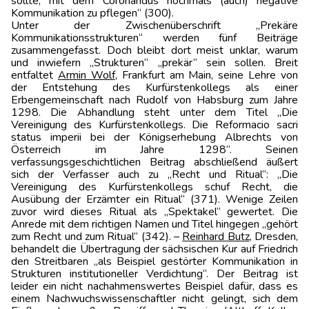
sollte, mit dem Coronandus nochmals (auch) negative
Kommunikation zu pflegen“ (300).
Unter der Zwischenüberschrift „Prekäre
Kommunikationsstrukturen“ werden fünf Beiträge
zusammengefasst. Doch bleibt dort meist unklar, warum
und inwiefern „Strukturen“ „prekär“ sein sollen. Breit
entfaltet
Armin Wolf
, Frankfurt am Main, seine Lehre von
der Entstehung des Kurfürstenkollegs als einer
Erbengemeinschaft nach Rudolf von Habsburg zum Jahre
1298. Die Abhandlung steht unter dem Titel „Die
Vereinigung des Kurfürsten­kollegs. Die Reformacio sacri
status imperii bei der Königserhebung Albrechts von
Österreich im Jahre 1298“. Seinen
verfassungsgeschichtlichen Beitrag abschließend äußert
sich der Verfasser auch zu „Recht und Ritual“: „Die
Vereinigung des Kurfürstenkollegs schuf Recht, die
Ausübung der Erzämter ein Ritual“ (371). Wenige Zeilen
zuvor wird dieses Ritual als „Spektakel“ gewertet. Die
Anrede mit dem richtigen Namen und Titel hingegen „gehört
zum Recht und zum Ritual“ (342). –
Reinhard Butz
, Dresden,
behandelt die Übertragung der sächsischen Kur auf Friedrich
den Streitbaren „als Beispiel gestörter Kommunikation in
Strukturen institutioneller Verdichtung“. Der Beitrag ist
leider ein nicht nachahmenswertes Beispiel dafür, dass es
einem Nachwuchswissenschaftler nicht gelingt, sich dem