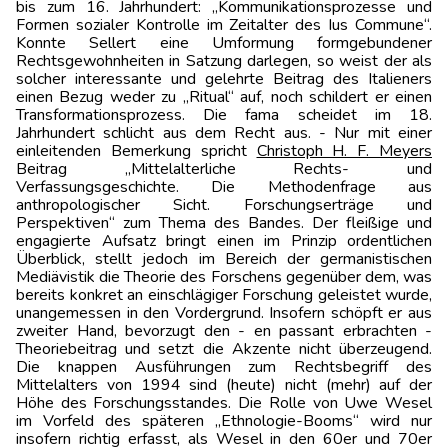
bis zum 16. Jahrhundert: „Kommunikationsprozesse und
Formen sozialer Kontrolle im Zeitalter des Ius Commune“.
Konnte Sellert eine Umformung formgebundener
Rechtsgewohnheiten in Satzung darlegen, so weist der als
solcher interes­sante und gelehrte Beitrag des Italieners
einen Bezug weder zu „Ritual“ auf, noch schildert er einen
Transformationsprozess. Die fama scheidet im 18.
Jahrhundert schlicht aus dem Recht aus. - Nur mit einer
einleitenden Bemerkung spricht
Christoph H. F. Meyers
Beitrag „Mittelalterliche Rechts- und
Verfassungsgeschichte. Die Methodenfrage aus
anthropologi­scher Sicht. Forschungserträge und
Perspektiven“ zum Thema des Bandes. Der fleißige und
engagierte Aufsatz bringt einen im Prinzip ordentlichen
Überblick, stellt jedoch im Bereich der germanistischen
Mediävistik die Theorie des Forschens gegenüber dem, was
bereits konkret an einschlägiger Forschung geleistet wurde,
unangemessen in den Vordergrund. Insofern schöpft er aus
zweiter Hand, bevorzugt den - en passant erbrachten -
Theoriebeitrag und setzt die Akzente nicht überzeugend.
Die knappen Ausführungen zum Rechtsbegriff des
Mittelalters von 1994 sind (heute) nicht (mehr) auf der
Höhe des Forschungsstandes. Die Rolle von Uwe Wesel
im Vorfeld des späteren „Ethnologie-Booms“ wird nur
insofern richtig erfasst, als Wesel in den 60er und 70er