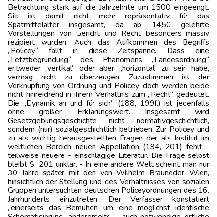
Betrachtung stark auf die Jahrzehnte um 1500 eingeengt.
Sie ist damit nicht mehr repräsentativ für das
Spätmittelalter insgesamt, da ab 1450 gelehrte
Vorstellungen von Gericht und Recht besonders massiv
rezipiert wurden. Auch das Aufkommen des Begriffs
„Policey“ fällt in diese Zeitspanne. Dass eine
„Letztbegründung“ des Phänomens „Landesordnung“
entweder „vertikal“ oder aber „horizontal“ zu sein habe,
vermag nicht zu überzeugen. Zuzustimmen ist der
Verknüpfung von Ordnung und Policey, doch werden beide
nicht hinreichend in ihrem Verhältnis zum „Recht“ gedeutet.
Die „Dynamik an und für sich“ (188, 199f.) ist jedenfalls
ohne großen Erklärungswert. Insgesamt wird
Gesetzgebungsgeschichte nicht normativ­geschichtlich,
sondern (nur) sozialgeschichtlich betrieben. Zur Policey und
zu als wichtig herausgestellten Fragen der als Institut im
weltlichen Bereich neuen Appellation (194, 201) fehlt -
teilweise neuere - einschlägige Literatur. Die Frage selbst
bleibt S. 201 unklar. - In eine andere Welt scheint man nur
30 Jahre später mit den von
Wilhelm Brauneder
, Wien,
hinsichtlich der Stellung und des Verhältnisses von sozialen
Gruppen untersuchten deutschen Policeyordnungen des 16.
Jahrhunderts einzutreten. Der Verfasser konstatiert
„einerseits das Bemühen um eine möglichst identische
Schematisierung, andererseits ... auch notwendige örtliche