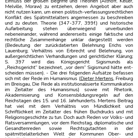
Einfluss der großen Begriffe und Theorien (Althoff, Keller,
Melville, Moraw) zu entziehen, deren Angebot aber auch
nicht nutzen kann, um einen politisch-verfassungsrechtlichen
Konflikt des Spät­mittelalters angemessen zu beschreiben
und zu deuten. Theorie (347-377, 399f.) und historische
Aufarbeitung stehen überwiegend unverbunden
nebeneinander, während anderer­seits einige faktische und
rechtliche Zusammenhänge unklar dargestellt werden
(Bedeutung der zurückdatierten Belehnung Erichs von
Lauenburg; Verhältnis von Erbrecht und Belehnung, von
außergerichtlichen Verhandlungen und gerichtlicher Klärung;
S. 397 wird das Königsgericht Sigismunds als
„Reichsgericht“ bezeichnet, „vor dem“ Sigismund hätte ent­
scheiden müssen). - Die drei folgenden Aufsätze befassen
sich mit der Rede im Humanismus (
Dieter
Mertens
, Freiburg
im Breisgau, Die Rede als institutionalisierte Kommunikation
im Zeitalter des Humanismus) sowie mit Rhetorik,
Akademisierung und Konsensbildungs­regeln auf den
Reichstagen des 15. und 16. Jahrhunderts. Mertens Beitrag
hat viel mit dem Verhältnis von Mündlichkeit und
Schriftlichkeit im Zeitalter des frühen Buchdrucks und mit
Religionsgeschichte zu tun. Doch auch Reden vor Volks- und
Ratsversammlungen, vor dem Reichstag, diplomatische und
Gesandtenreden sowie Rechtsgutachten in der
spätmittelalter­lichen Welt der Kommunen Ober- und