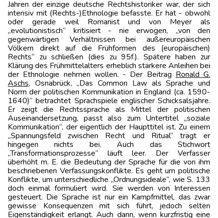
Jahren der einzige deutsche Rechtshistoriker war, der sich
intensiv mit (Rechts-)Ethnologie befasste. Er hat - obwohl
oder gerade weil Romanist und von Meyer als
„evolutionistisch“ kritisiert - nie erwogen, „von den
gegenwärtigen Verhältnissen bei außereuropäischen
Völkern direkt auf die Frühformen des (europäischen)
Rechts“ zu schließen (dies zu 95f.). Spätere haben zur
Klärung des Frühmittelalters erheblich stärkere Anleihen bei
der Ethnologie nehmen wollen. - Der Beitrag
Ronald G.
Aschs
, Osnabrück, „Das Common Law als Sprache und
Norm der politischen Kommunikation in England (ca. 1590-
1640)“ betrachtet Sprachspiele englischer Schicksals­jahre.
Er zeigt die Rechtssprache als Mittel der politischen
Auseinandersetzung, passt also zum Untertitel „soziale
Kommunikation“, der eigentlich der Haupttitel ist. Zu einem
„Spannungsfeld zwischen Recht und Ritual“ trägt er
hingegen nichts bei. Auch das Stichwort
„Transformationsprozesse“ läuft leer. Der Verfasser
überhöht m. E. die Bedeutung der Sprache für die von ihm
beschriebenen Verfassungskonflikte. Es geht um politische
Konflikte, um unterschiedliche „Ordnungsideale“, wie S. 133
doch einmal formuliert wird. Sie werden von Interessen
gesteuert. Die Sprache ist nur ein Kampfmittel, das zwar
gewisse Konsequenzen mit sich führt, jedoch selten
Eigenständigkeit erlangt. Auch dann, wenn kurzfristig eine