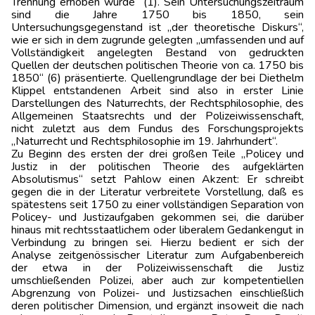
Trennung erhoben wurde“ (1). Sein Untersuchungszeitraum
sind die Jahre 1750 bis 1850, sein
Untersuchungsgegenstand ist „der theoretische Diskurs“,
wie er sich in dem zugrunde gelegten „umfassenden und auf
Vollständigkeit angelegten Bestand von gedruckten
Quellen der deutschen politischen Theorie von ca. 1750 bis
1850“ (6) präsentierte. Quellengrundlage der bei Diethelm
Klippel entstandenen Arbeit sind also in erster Linie
Darstellungen des Naturrechts, der Rechtsphilosophie, des
Allgemeinen Staatsrechts und der Polizeiwissenschaft,
nicht zuletzt aus dem Fundus des Forschungsprojekts
„Naturrecht und Rechtsphilosophie im 19. Jahrhundert“.
Zu Beginn des ersten der drei großen Teile „Policey und
Justiz in der politischen Theorie des aufgeklärten
Absolutismus“ setzt Pahlow einen Akzent: Er schreibt
gegen die in der Literatur verbreitete Vorstellung, daß es
spätestens seit 1750 zu einer vollständigen Separation von
Policey- und Justizaufgaben gekommen sei, die darüber
hinaus mit rechtsstaatlichem oder liberalem Gedankengut in
Verbindung zu bringen sei. Hierzu bedient er sich der
Analyse zeitgenössischer Literatur zum Aufgabenbereich
der etwa in der Polizeiwissenschaft die Justiz
umschließenden Polizei, aber auch zur kompetentiellen
Abgrenzung von Polizei- und Justizsachen einschließlich
deren politischer Dimension, und ergänzt insoweit die nach