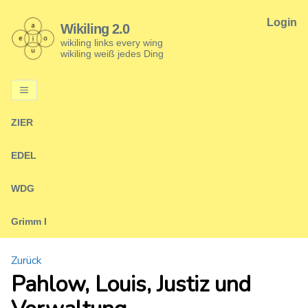
Login
Wikiling 2.0
wikiling links every wing
wikiling weiß jedes Ding
ZIER
EDEL
WDG
Grimm I
Zurück
Pahlow, Louis, Justiz und