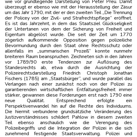
wie vor grundlegende Darstellung von Peter Preu. Damit
überzeugt er ebenso wie mit der Herausstellung der Zäsur
um das Jahr 1790, mit der er den zweiten Teil „Die Trennung
der Policey von der Zivil- und Strafrechtspflege“ eröffnet.
Es ist das Jahrzehnt, in dem das Staatsziel Glückseligkeit
der Untertanen von dem der Sicherung von Freiheit und
Eigentum abgelöst wurde. Die seit der Zeit um 1770
zögerlich aufkommende Opposition gegen polizeiliche
Bevormundung durch den Staat ohne Rechtsschutz oder
allenfalls im „summarischen Prozeß“ konnte nunmehr
breiteren Raum beanspruchen. Zeichneten sich in den Jahren
vor 1789/90 erste Tendenzen zur Auflösung des
Standesrechts ab, etwa durch die Ausrichtung der
Polizeirechtsdarstellung Friedrich Christoph Jonathan
Fischers (1785) am „Staatsbürger“, und wurde parallel das
Verlangen nach einer zunächst noch von der Polizei zu
garantierenden wirtschaftlichen Entfaltungsfreiheit immer
stärker, gewannen diese Forderungen erst nach 1790 eine
neue Qualität. Entsprechend erfolgte ein
Perspektivenwandel hin auf die Rechte des Individuums.
Die hiermit verbundene grundsätzliche Veränderung des
Justizverständnisses schildert Pahlow in diesem zweiten
Teil ebenso anschaulich wie die Verengung des
Polizeibegriffs und die Integration der Polizei in die sich
zunehmend festigende Staatsverwaltung. Polizei und