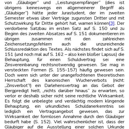
von „Gläubiger“ und „Leistungsempfänger“ (dies ist
übrigens keineswegs ein allgemeinerer Begriff als
„Gläubiger“) hätte jeder Jurastudent, der im zweiten
Semester etwas über Verträge zugunsten Dritter und mit
Schutzwirkung für Dritte gehört hat, warnen können
[3]
. Der
verdorbene Satzbau im ersten Satz auf S. 150 und zu
Beginn des zweiten Absatzes auf S. 151 dokumentieren im
übrigen zusammen mit den zahlreichen
Zeichensetzungsfehlern auch die unzureichende
Schlussredaktion des Textes. Als nächstes findet sich auf S.
151 (und noch mal auf S. 162 – also kein bloßer Lapsus) die
Behauptung, für einen Schuldvertrag sei eine
Zinsvereinbarung rechtsnotwendig gewesen. Sie mag in
versteckten Formen (S. 155-157) häufig gewesen sein.
Doch wenn sich unter der unangefochtenen theoretischen
Herrschaft des kanonischen Wucherverbots (nicht:
„Zinsverbot“!) ein Darlehensvertrag an das Gebot der
Bergpredigt hielt, „nichts darüber hinaus“ zu erwarten, so
verlor er deshalb sicher nicht seine rechtliche Wirksamkeit.
Es folgt die unbelegte und verdächtig modern klingende
Behauptung, ein urkundliches Schuldanerkenntnis sei
lediglich ein Vertragsangebot gewesen, das zur
Wirksamkeit der formlosen Annahme durch den Gläubiger
bedurft habe (S. 152). Viel wahrscheinlicher ist, dass der
Gläubiger auf die Ausstellung einer solchen Urkunde