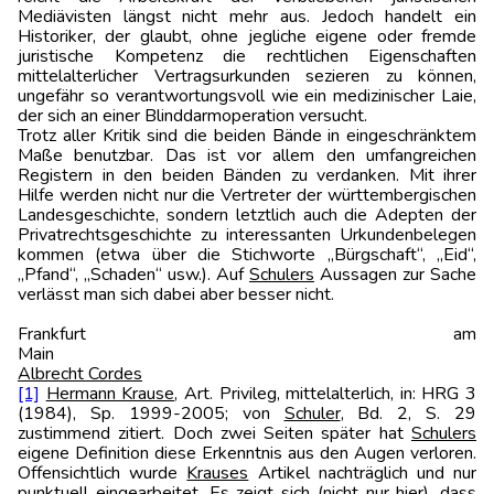
Mediävisten längst nicht mehr aus. Jedoch handelt ein
Historiker, der glaubt, ohne jegliche eigene oder fremde
juristische Kompetenz die rechtlichen Eigenschaften
mittelalterlicher Vertragsurkunden sezieren zu können,
ungefähr so verantwortungsvoll wie ein medizinischer Laie,
der sich an einer Blinddarmoperation versucht.
Trotz aller Kritik sind die beiden Bände in eingeschränktem
Maße benutzbar. Das ist vor allem den umfangreichen
Registern in den beiden Bänden zu verdanken. Mit ihrer
Hilfe werden nicht nur die Vertreter der württembergischen
Landesgeschichte, sondern letztlich auch die Adepten der
Privatrechtsgeschichte zu interessanten Urkundenbelegen
kommen (etwa über die Stichworte „Bürgschaft“, „Eid“,
„Pfand“, „Schaden“ usw.). Auf
Schulers
Aussagen zur Sache
verlässt man sich dabei aber besser nicht.
Frankfurt am
Main
Albrecht Cordes
[1]
Hermann Krause
, Art. Privileg, mittelalterlich, in: HRG 3
(1984), Sp. 1999-2005; von
Schuler
, Bd. 2, S. 29
zustimmend zitiert. Doch zwei Seiten später hat
Schulers
eigene Definition diese Erkenntnis aus den Augen verloren.
Offensichtlich wurde
Krauses
Artikel nachträglich und nur
punktuell eingearbeitet. Es zeigt sich (nicht nur hier), dass