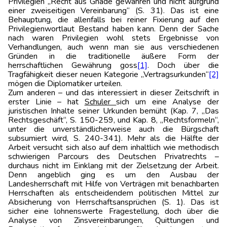
Privilegien „Recht aus Gnade gewähren und nicht aufgrund
einer zweiseitigen Vereinbarung“ (S. 31). Das ist eine
Behauptung, die allenfalls bei reiner Fixierung auf den
Privilegienwortlaut Bestand haben kann. Denn der Sache
nach waren Privilegien wohl stets Ergebnisse von
Verhandlungen, auch wenn man sie aus verschiedenen
Gründen in die traditionelle äußere Form der
herrschaftlichen Gewährung goss
[1]
. Doch über die
Tragfähigkeit dieser neuen Kategorie „Vertragsurkunden“
[2]
mögen die Diplomatiker urteilen.
Zum anderen – und das interessiert in dieser Zeitschrift in
erster Linie – hat
Schuler
sich um eine Analyse der
juristischen Inhalte seiner Urkunden bemüht (Kap. 7, „Das
Rechtsgeschäft“, S. 150-259, und Kap. 8, „Rechtsformeln“,
unter die unverständlicherweise auch die Bürgschaft
subsumiert wird, S. 240-341). Mehr als die Hälfte der
Arbeit versucht sich also auf dem inhaltlich wie methodisch
schwierigen Parcours des Deutschen Privatrechts –
durchaus nicht im Einklang mit der Zielsetzung der Arbeit.
Denn angeblich ging es um den Ausbau der
Landesherrschaft mit Hilfe von Verträgen mit benachbarten
Herrschaften als entscheidendem politischen Mittel zur
Absicherung von Herrschaftsansprüchen (S. 1). Das ist
sicher eine lohnenswerte Fragestellung, doch über die
Analyse von Zinsvereinbarungen, Quittungen und