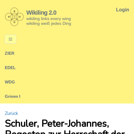
Login
Wikiling 2.0
wikiling links every wing
wikiling weiß jedes Ding
ZIER
EDEL
WDG
Grimm I
Zurück
Schuler, Peter-Johannes,