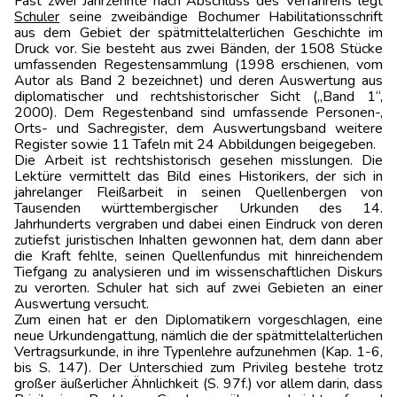
Fast zwei Jahrzehnte nach Abschluss des Verfahrens legt
Schuler
seine zweibändige Bochumer Habilitationsschrift
aus dem Gebiet der spätmittelalterlichen Geschichte im
Druck vor. Sie besteht aus zwei Bänden, der 1508 Stücke
umfassenden Regestensammlung (1998 erschienen, vom
Autor als Band 2 bezeichnet) und deren Auswertung aus
diplomatischer und rechtshistorischer Sicht („Band 1“,
2000). Dem Regestenband sind umfassende Personen-,
Orts- und Sachregister, dem Auswertungsband weitere
Register sowie 11 Tafeln mit 24 Abbildungen beigegeben.
Die Arbeit ist rechtshistorisch gesehen misslungen. Die
Lektüre vermittelt das Bild eines Historikers, der sich in
jahrelanger Fleißarbeit in seinen Quellenbergen von
Tausenden württembergischer Urkunden des 14.
Jahrhunderts vergraben und dabei einen Eindruck von deren
zutiefst juristischen Inhalten gewonnen hat, dem dann aber
die Kraft fehlte, seinen Quellenfundus mit hinreichendem
Tiefgang zu analysieren und im wissenschaftlichen Diskurs
zu verorten. Schuler hat sich auf zwei Gebieten an einer
Auswertung versucht.
Zum einen hat er den Diplomatikern vorgeschlagen, eine
neue Urkundengattung, nämlich die der spätmittelalterlichen
Vertragsurkunde, in ihre Typenlehre aufzunehmen (Kap. 1-6,
bis S. 147). Der Unterschied zum Privileg bestehe trotz
großer äußerlicher Ähnlichkeit (S. 97f.) vor allem darin, dass