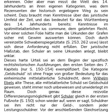
erkennen. Oder aber man misst die Welt des 14.
Jahrhunderts an ihren eigenen Kategorien, was dem
Rezensenten der historisch ergiebigere Weg zu sein
scheint. Dazu braucht man Kenntnisse über das juristische
Umfeld der Zeit, und das bedeutet für das Württemberg
des 14. Jahrhunderts bereits: Kenntnisse im
spätmittelalterlichen ius commune, dem gelehrten Recht.
Vor einer solchen Folie hätte man die Urkunden der Grafen
sicher mit Gewinn auswerten können. Doch durch
vereinzelte Schwabenspiegelzitate (S. 253, 262 usw.) lässt
sich diese Anforderung nicht erfüllen. Der juristische
Maßstab, den Schuler an seine Urkunden anlegt, bleibt
unklar.
Dieses harte Urteil sei an dem Beginn der spezifisch
rechtshistorischen Ausführungen, den ersten Seiten des 7.
Kapitels (nur S. 150-154) exemplifiziert. Die Kategorie
„Geldschuld“ ist ohne Frage von großer Bedeutung für das
einheimische mittelalterliche Schuldrecht, denn
Wilhelm
Ebels
alte These, alle mittelalterliche Schuld sei Geldschuld
gewesen, steht immer noch unbewiesen und unwiderlegt im
Raum. Doch genau diese reizvolle
Differenzierungsmöglichkeit gibt
Schuler
gleich in der ersten
Fußnote (S. 150) schon wieder auf, wenn er sagt, Schuldner
sei ihm nicht nur der Geld-, sondern jeder
Leistungsschuldner. Vor der anschließenden Gleichsetzung