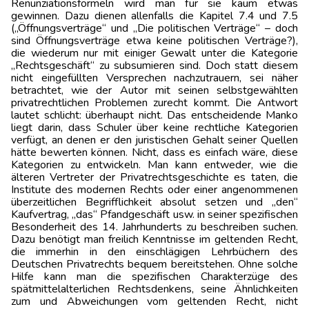
Renunziationsformeln wird man für sie kaum etwas
gewinnen. Dazu dienen allenfalls die Kapitel 7.4 und 7.5
(„Öffnungsverträge“ und „Die politischen Verträge“ – doch
sind Öffnungsverträge etwa keine politischen Verträge?),
die wiederum nur mit einiger Gewalt unter die Kategorie
„Rechtsgeschäft“ zu subsumieren sind. Doch statt diesem
nicht eingefüllten Versprechen nachzutrauern, sei näher
betrachtet, wie der Autor mit seinen selbstgewählten
privatrechtlichen Problemen zurecht kommt. Die Antwort
lautet schlicht: überhaupt nicht. Das entscheidende Manko
liegt darin, dass Schuler über keine rechtliche Kategorien
verfügt, an denen er den juristischen Gehalt seiner Quellen
hätte bewerten können. Nicht, dass es einfach wäre, diese
Kategorien zu entwickeln. Man kann entweder, wie die
älteren Vertreter der Privatrechtsgeschichte es taten, die
Institute des modernen Rechts oder einer angenommenen
überzeitlichen Begrifflichkeit absolut setzen und „den“
Kaufvertrag, „das“ Pfandgeschäft usw. in seiner spezifischen
Besonderheit des 14. Jahrhunderts zu beschreiben suchen.
Dazu benötigt man freilich Kenntnisse im geltenden Recht,
die immerhin in den einschlägigen Lehrbüchern des
Deutschen Privatrechts bequem bereitstehen. Ohne solche
Hilfe kann man die spezifischen Charakterzüge des
spätmittelalterlichen Rechtsdenkens, seine Ähnlichkeiten
zum und Abweichungen vom geltenden Recht, nicht