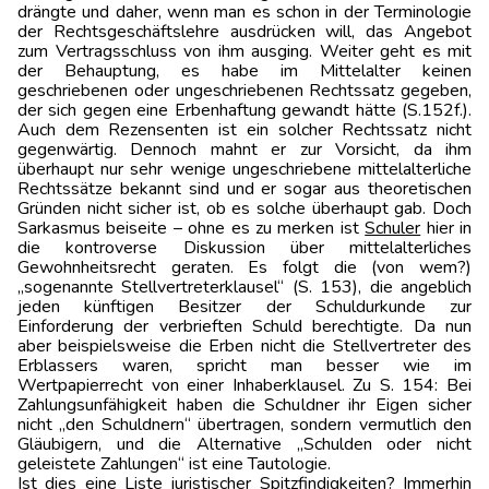
drängte und daher, wenn man es schon in der Terminologie
der Rechtsgeschäftslehre ausdrücken will, das Angebot
zum Vertragsschluss von ihm ausging. Weiter geht es mit
der Behauptung, es habe im Mittelalter keinen
geschriebenen oder ungeschriebenen Rechtssatz gegeben,
der sich gegen eine Erbenhaftung gewandt hätte (S.152f.).
Auch dem Rezensenten ist ein solcher Rechtssatz nicht
gegenwärtig. Dennoch mahnt er zur Vorsicht, da ihm
überhaupt nur sehr wenige ungeschriebene mittelalterliche
Rechtssätze bekannt sind und er sogar aus theoretischen
Gründen nicht sicher ist, ob es solche überhaupt gab. Doch
Sarkasmus beiseite – ohne es zu merken ist
Schuler
hier in
die kontroverse Diskussion über mittelalterliches
Gewohnheitsrecht geraten. Es folgt die (von wem?)
„sogenannte Stellvertreterklausel“ (S. 153), die angeblich
jeden künftigen Besitzer der Schuldurkunde zur
Einforderung der verbrieften Schuld berechtigte. Da nun
aber beispielsweise die Erben nicht die Stellvertreter des
Erblassers waren, spricht man besser wie im
Wertpapierrecht von einer Inhaberklausel. Zu S. 154: Bei
Zahlungsunfähigkeit haben die Schuldner ihr Eigen sicher
nicht „den Schuldnern“ übertragen, sondern vermutlich den
Gläubigern, und die Alternative „Schulden oder nicht
geleistete Zahlungen“ ist eine Tautologie.
Ist dies eine Liste juristischer Spitzfindigkeiten? Immerhin