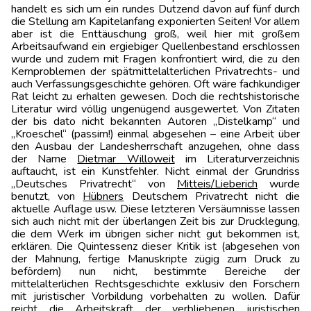
handelt es sich um ein rundes Dutzend davon auf fünf durch
die Stellung am Kapitelanfang exponierten Seiten! Vor allem
aber ist die Enttäuschung groß, weil hier mit großem
Arbeitsaufwand ein ergiebiger Quellenbestand erschlossen
wurde und zudem mit Fragen konfrontiert wird, die zu den
Kernproblemen der spätmittelalterlichen Privatrechts- und
auch Verfassungsgeschichte gehören. Oft wäre fachkundiger
Rat leicht zu erhalten gewesen. Doch die rechtshistorische
Literatur wird völlig ungenügend ausgewertet. Von Zitaten
der bis dato nicht bekannten Autoren „Distelkamp“ und
„Kroeschel“ (passim!) einmal abgesehen – eine Arbeit über
den Ausbau der Landesherrschaft anzugehen, ohne dass
der Name
Dietmar Willoweit
im Literaturverzeichnis
auftaucht, ist ein Kunstfehler. Nicht einmal der Grundriss
„Deutsches Privatrecht“ von
Mitteis
/Lieberich
wurde
benutzt, von
Hübners
Deutschem Privatrecht nicht die
aktuelle Auflage usw. Diese letzteren Versäumnisse lassen
sich auch nicht mit der überlangen Zeit bis zur Drucklegung,
die dem Werk im übrigen sicher nicht gut bekommen ist,
erklären. Die Quintessenz dieser Kritik ist (abgesehen von
der Mahnung, fertige Manuskripte zügig zum Druck zu
befördern) nun nicht, bestimmte Bereiche der
mittelalterlichen Rechtsgeschichte exklusiv den Forschern
mit juristischer Vorbildung vorbehalten zu wollen. Dafür
reicht die Arbeitskraft der verbliebenen juristischen