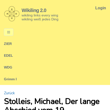
Login
Wikiling 2.0
wikiling links every wing
wikiling weiß jedes Ding
ZIER
EDEL
WDG
Grimm I
Zurück
Stolleis, Michael, Der lange