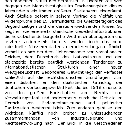
den modernen Strukturen betrachtet. In jüngster Zeit wird
dagegen der Mehrschichtigkeit im Erscheinungsbild dieses
Jahrhunderts ein immer größerer Stellenwert eingeräumt.
Auch Stolleis betont in seinem Vortrag die Vielfalt und
Widersprüche des 19. Jahrhunderts, die Gleichzeitigkeit des
Ungleichzeitigen und die daraus erwachsenden Krisen. So
zeigt er, wie einerseits ständische Gesellschaftsstrukturen
die heraufziehende bürgerliche Welt noch überlagerten und
letztere andererseits bereits wieder durch das neue
industrielle Massenzeitalter zu erodieren begann. Ähnlich
verhielt es sich bei dem Nebeneinander von vornationalen
Reichen, dem Durchbruch des Nationalismus und den
gleichzeitig bereits deutlich werdenden Tendenzen zu
internationalistischen Strukturen einer neuen
Weltgesellschaft. Besonderes Gewicht legt der Verfasser
schließlich auf die rechtshistorischen Grundfragen. Zum
einen diskutiert er den dualistischen Grundzug der
deutschen Verfassungswirklichkeit, die bis 1918 einerseits
von den großen Fortschritten zum Rechts- und
Verwaltungsstaat und andererseits durch die Defizite im
Bereich von Parlamentarisierung und politischer
Partizipation bestimmt blieb. Zum anderen geht er den
wichtigen, künftig noch breiter zu untersuchenden
Zusammenhängen von Industrialisierung und
Rechtsentwicklung nach. Der Blick in die verschiedenen