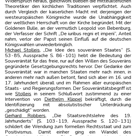
Widerspruch heraus, gleichwohl blieben die mittelalterlichen
Theoretiker den kirchlichen Traditionen verpflichtet. Auch
durch Vergleich der kaiserlichen Macht mit derjenigen der
westeuropäischen Königreiche wurde die Unabhängigkeit
der weltlichen Herrschaft von der Kirche begründet. Mit der
Goldenen Bulle, an der vermutlich Leopold von Bebenburg,
der Verfasser der Schrift „De iuribus regni et imperii“, Anteil
nahm, verlor der Papst seinen Einfluß auf die deutschen
Königswahlen unwiederbringlich.
Michael Stolleis
, „Die Idee des souveränen Staates“ (S.
53‑85, Aussprache S. 86‑101) hebt die Bedeutung der
Souveränität für das freie, nur auf den Willen des Souveräns
gegründete Gesetzgebungsrechts hervor. Der Gedanke der
Souveränität war in manchen Staaten mehr nach innen, in
anderen mehr nach außen betont, fand sich aber im 16. und
17. Jahrhundert überall und im Rahmen aller europäischen
Staats‑ und Regierungsformen. Der Souveränitätsbegriff ist
wie
Stolleis
in seinem Schlußwort zustimmend zu einer
Intervention von
Diethelm Klippel
bekräftigt, durch die
Identifizierung mit absolutistischer Unterdrückung
„geschädigt“ worden.
Gerhard Robbers
, „Die Staatsrechtslehre des 19.
Jahrhunderts“ (S. 103‑119, Aussprache S. 120‑131)
schildert die Wendung zum formellen Rechtsstaat und zum
Positivismus. Damit einher ging ein Wandel des