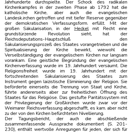
Jahrhunderte durchspielte. Der Schock des radika­len
Kirchenkampfes in der zweiten Phase ab 1792 hat die
katholische Kirche, aber auch die evangelischen
Landesk.irchen getroffen und mit tiefer Reserve gegenüber
der demokratischen Verfassungsform. erfüllt. Mit der
großen Säkularisation, in der
Heckel
mit Recht eine
grundstürzende Revolution sieht, hat der
Reichsdeputations-Hauptschluß den
Säkularisierungsprozeß des Staates vorangetrieben und die
Spiritualisierung der Kirche bewirkt, wiewohl die
Verselbständigung der evangelischem Kirchen nur langsam
vorankam. Eine geistliche Begründung der evangelischen
Kirchenverfassung wurde im 19. Jahrhundert versäumt. Die
Religionsfreiheit wurde im 19. Jahrhundert mit der
fortschreitenden Säkularisierung des Staates zum
Instrument gegen laizistische Eliminierung der Religion. Sie
beförderte einerseits die Trennung von Staat und Kirche,
führte andererseits aber zur freiheitlichen Öffnung des
Staates für das Religiöse. Das gestufte Paritätssystem mit
der Privilegierung der Großkirchen wurde zwar vor der
Weimarer Reichsverfassung abgeschafft, es kam. aber nicht
zu der von den Kirchen befürchteten Nivellierung.
Der Tagungsbericht, der auch die abschließende
zusammenfassende Aussprache dokumentiert (S. 201-
230), enthält wertvolle Anregungen für jeden, der sich für