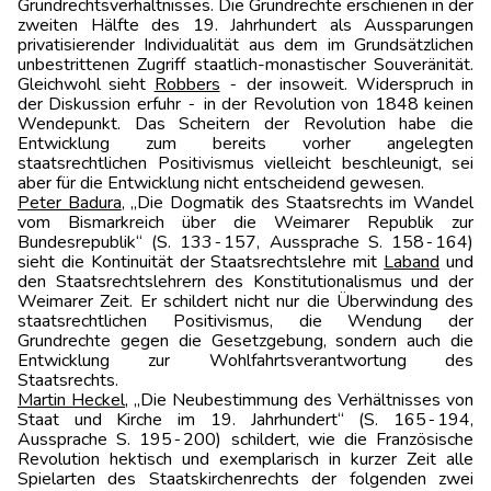
Grundrechtsverhältnisses. Die Grundrechte erschienen in der
zweiten Hälfte des 19. Jahrhundert als Aussparungen
privatisierender Individualität aus dem im Grundsätzlichen
unbestrittenen Zugriff staatlich-monastischer Souveränität.
Gleichwohl sieht
Robbers
‑ der insoweit. Widerspruch in
der Diskussion erfuhr ‑ in der Revolution von 1848 keinen
Wendepunkt. Das Scheitern der Revo­lution habe die
Entwicklung zum bereits vorher angelegten
staatsrechtlichen Positivismus vielleicht beschleunigt, sei
aber für die Entwicklung nicht entscheidend gewesen.
Peter Badura
, „Die Dogmatik des Staatsrechts im Wandel
vom Bismarkreich über die Weimarer Republik zur
Bundesrepublik“ (S. 133‑157, Aussprache S. 158‑164)
sieht die Kontinuität der Staatsrechtslehre mit
Laband
und
den Staatsrechtslehrern des Konstitutionalismus und der
Weimarer Zeit. Er schildert nicht nur die Überwindung des
staatsrechtlichen Positivismus, die Wendung der
Grundrechte gegen die Gesetzgebung, sondern auch die
Entwicklung zur Wohlfahrtsverantwortung des
Staatsrechts.
Martin Heckel
, „Die Neubestimmung des Verhältnisses von
Staat und Kirche im 19. Jahrhundert“ (S. 165‑194,
Aussprache S. 195‑200) schildert, wie die Französische
Revolution hektisch und exemplarisch in kurzer Zeit al­le
Spielarten des Staatskirchenrechts der folgenden zwei