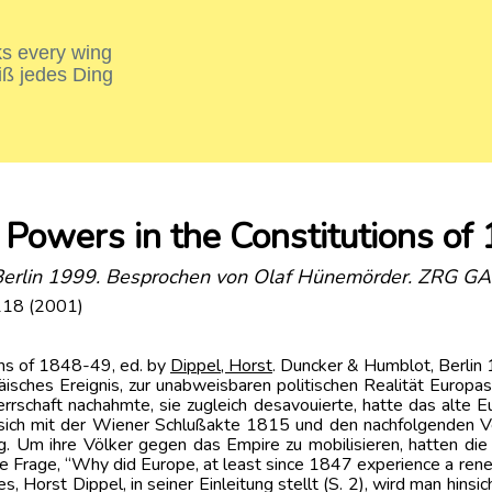
nks every wing
iß jedes Ding
e Powers in the Constitutions o
, Berlin 1999. Besprochen von Olaf Hünemörder. ZRG G
118 (2001)
ons of 1848-49, ed. by
Dippel
, Horst
. Duncker & Humblot, Berlin
äisches Ereignis, zur unabweisbaren politischen Realität Europ
Herrschaft nachahmte, sie zugleich desavouierte, hatte das alte
 sich mit der Wiener Schlußakte 1815 und den nachfolgenden Vert
. Um ihre Völker gegen das Empire zu mobilisieren, hatten die 
die Frage, “Why did Europe, at least since 1847 experience a rene
 Horst Dippel, in seiner Einleitung stellt (S. 2), wird man hinsi