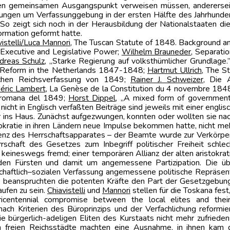
 den gemeinsamen Ausgangspunkt verweisen müssen, anderersei
ungen um Verfassunggebung in der ersten Hälfte des Jahrhunder
ft. So zeigt sich noch in der Herausbildung der Nationalstaaten 
ormation geformt hatte.
istelli/Luca Mannori
, The Tuscan Statute of 1848. Background an
f Executive and Legislative Power;
Wilhelm Brauneder
, Separatio
dreas Schulz
, „Starke Regierung auf volksthümlicher Grundlage
al Reform in the Netherlands 1847-1848;
Hartmut Ullrich
, The S
tschen Reichsverfassung von 1849;
Rainer J. Schweizer
, Die 
éric Lambert
, La Genèse de la Constitution du 4 novembre 1848.
e romana del 1849;
Horst Dippel
, „A mixed form of government
 nicht in Englisch verfaßten Beiträge sind jeweils mit einer eng
 ins Haus. Zunächst aufgezwungen, konnten oder wollten sie na
kratie in ihren Ländern neue Impulse bekommen hatte, nicht meh
zienz des Herrschaftsapparates – der Beamte wurde zur Verkörp
rschaft des Gesetzes zum Inbegriff politischer Freiheit schl
eineswegs fremd; einer temporären Allianz der alten aristokrat
den Fürsten und damit um angemessene Partizipation. Die üb
rtschaftlich–sozialen Verfassung angemessene politische Repräsen
, beanspruchten die potenten Kräfte den Part der Gesetzgebung.
aufen zu sein.
Chiavistelli
und
Mannori
stellen für die Toskana fest
luricentennial compromise between the local elites and the
ach Kriterien des Büroprinzips und der Verfachlichung reform
ie bürgerlich-adeligen Eliten des Kurstaats nicht mehr zufriedens
 freien Reichsstädte machten eine Ausnahme, in ihnen kam de