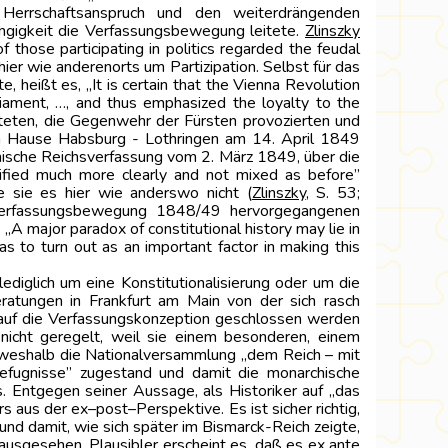
 Herrschaftsanspruch und den weiterdrängenden
ängigkeit die Verfassungsbewegung leitete.
Zlinszky
hose participating in politics regarded the feudal
hier wie anderenorts um Partizipation. Selbst für das
 heißt es, „It is certain that the Vienna Revolution
iament, …, and thus emphasized the loyalty to the
eiteten, die Gegenwehr der Fürsten provozierten und
em Hause Habsburg - Lothringen am 14. April 1849
ichische Reichsverfassung vom 2. März 1849, über die
ecified much more clearly and not mixed as before”
 sie es hier wie anderswo nicht (
Zlinszky
,
S. 53;
 Verfassungsbewegung 1848/49 hervorgegangenen
 „A major paradox of constitutional history may lie in
as to turn out as an important factor in making this
iglich um eine Konstitutionalisierung oder um die
eratungen in Frankfurt am Main von der sich rasch
 auf die Verfassungskonzeption geschlossen werden
nicht geregelt, weil sie einem besonderen, einem
, weshalb die Nationalversammlung „dem Reich – mit
efugnisse” zugestand und damit die monarchische
. Entgegen seiner Aussage, als Historiker auf „das
 aus der ex–post–Perspektive. Es ist sicher richtig,
und damit, wie sich später im Bismarck-Reich zeigte,
usgesehen. Plausibler erscheint es, daß es ex ante