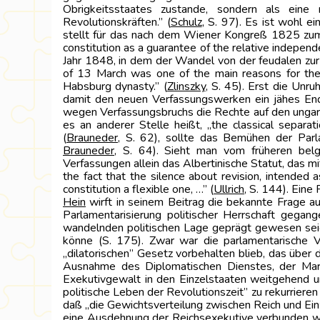
Obrigkeitsstaates zustande, sondern als eine
Revolutionskräften.” (
Schulz
, S. 97). Es ist wohl 
stellt für das nach dem Wiener Kongreß 1825 zum e
constitution as a guarantee of the relative independ
Jahr 1848, in dem der Wandel von der feudalen zur b
of 13 March was one of the main reasons for the 
Habsburg dynasty.” (
Zlinszky
, S. 45). Erst die Unr
damit den neuen Verfassungswerken ein jähes End
wegen Verfassungsbruchs die Rechte auf den ungari
es an anderer Stelle heißt, „the classical separa
(
Brauneder
, S. 62), sollte das Bemühen der Par
Brauneder
, S. 64). Sieht man vom früheren be
Verfassungen allein das Albertinische Statut, das mit
the fact that the silence about revision, intended 
constitution a flexible one, …” (
Ullrich
, S. 144). Eine
Hein
wirft in seinem Beitrag die bekannte Frage a
Parlamentarisierung politischer Herrschaft gegan
wandelnden politischen Lage geprägt gewesen seie
könne (S. 175). Zwar war die parlamentarische V
„dilatorischen” Gesetz vorbehalten blieb, das übe
Ausnahme des Diplomatischen Dienstes, der Mari
Exekutivgewalt in den Einzelstaaten weitgehend un
politische Leben der Revolutionszeit” zu rekurriere
daß „die Gewichtsverteilung zwischen Reich und Einz
eine Ausdehnung der Reichsexekutive verbunden wa