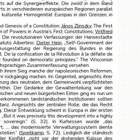
ts auf die Synergieeffekte. Die zwölf in dem Band
ts in verschiedenen europäischen Regionen parallel
die kulturelle Homogenität Europas in den Grenzen, in
d Genesis of a Constitution;
János
Zlinszky
, The First
n of Powers in Austria’s First Constitutions;
Wilfried
.” Die revolutionären Verfassungen der Hansestädte
tatuto Albertino;
Dieter
Hein
, „Self-Government der
Ausgestaltung der Regierung des Bundes in der
 De la confiscation de la Révolution à la défaite de
 founded on democratic principles.” The Wisconsin
lischsprachigen Zusammenfassung versehen.
ch ihrem Sieg manche der napoleonischen Reformen,
r rückgängig machen. Im Gegenteil, angesichts ihrer
erung des neutralen, dem Gemeinwohl verpflichteten
echthin. Der Gedanke der Gewaltenteilung war den
ischen und neuen bürgerlichen Eliten ging es nun um
erkommenen landständischen Institutionen sollten
tanz. Angesichts der zentralen Rolle, die das Recht
 Diese Entwicklung scheint in Europa in der ersten
, „But it was precisely this development into a highly
ir sovereign.” (S. 32). In Kurhessen wurde „das
iert. … das modernisierte Verwaltungssystem diente
tellen.” (
Speitkamp
, S. 72). Lediglich die ständisch
r Konflikt „nicht vor der drohenden Kulisse des