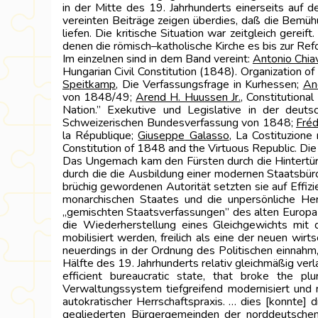
in der Mitte des 19. Jahrhunderts einerseits auf
vereinten Beiträge zeigen überdies, daß die Bemüh
liefen. Die kritische Situation war zeitgleich gerei
denen die römisch–katholische Kirche es bis zur Ref
Im einzelnen sind in dem Band vereint:
Antonio Chiav
Hungarian Civil Constitution (1848). Organization o
Speitkamp
, Die Verfassungsfrage in Kurhessen;
An
von 1848/49;
Arend H. Huussen Jr.
, Constitution
Nation.” Exekutive und Legislative in der deu
Schweizerischen Bundesverfassung von 1848;
Fréd
la République;
Giuseppe
Galasso
, La Costituzion
Constitution of 1848 and the Virtuous Republic. Die
Das Ungemach kam den Fürsten durch die Hintertür
durch die die Ausbildung einer modernen Staatsbüro
brüchig gewordenen Autorität setzten sie auf Effi
monarchischen Staates und die unpersönliche Her
„gemischten Staatsverfassungen” des alten Europa k
die Wiederherstellung eines Gleichgewichts mit 
mobilisiert werden, freilich als eine der neuen wi
neuerdings in der Ordnung des Politischen einnahm
Hälfte des 19. Jahrhunderts relativ gleichmäßig verl
efficient bureaucratic state, that broke the p
Verwaltungssystem tiefgreifend modernisiert und n
autokratischer Herrschaftspraxis. … dies [konnte] d
gegliederten Bürgergemeinden der norddeutschen