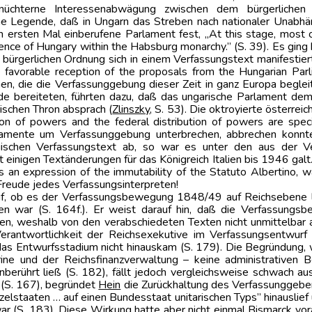
 nüchterne Interessenabwägung zwischen dem bürgerlichen
eine Legende, daß in Ungarn das Streben nach nationaler Unabh
rsten Mal einberufene Parlament fest, „At this stage, most of t
ence of Hungary within the Habsburg monarchy.” (S. 39). Es ging 
ürgerlichen Ordnung sich in einem Verfassungstext manifestierte,
favorable reception of the proposals from the Hungarian Parl
uhen, die die Verfassunggebung dieser Zeit in ganz Europa begl
e bereiteten, führten dazu, daß das ungarische Parlament d
schen Thron absprach (
Zlinszky
, S. 53). Die oktroyierte österre
tion of powers and the federal distribution of powers are sp
lamente um Verfassunggebung unterbrechen, abbrechen konnte
lgischen Verfassungstext ab, so war es unter den aus der
 einigen Textänderungen für das Königreich Italien bis 1946 galt.
as an expression of the immutability of the Statuto Albertino, w
 Freude jedes Verfassungsinterpreten!
uf, ob es der Verfassungsbewegung 1848/49 auf Reichsebene led
gen war (S. 164f.). Er weist darauf hin, daß die Verfassungsb
n, weshalb von den verabschiedeten Texten nicht unmittelbar
erantwortlichkeit der Reichsexekutive im Verfassungsentwurf 
r das Entwurfsstadium nicht hinauskam (S. 179). Die Begründung
ne und der Reichsfinanzverwaltung – keine administrativen B
berührt ließ (S. 182), fällt jedoch vergleichsweise schwach aus
n (S. 167), begründet
Hein
die Zurückhaltung des Verfassunggebers
elstaaten … auf einen Bundesstaat unitarischen Typs” hinauslief 
r (S. 183). Diese Wirkung hatte aber nicht einmal
Bismarck
vora