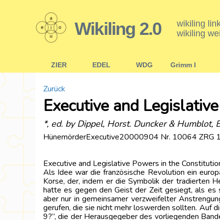
Wikiling 2.0
wikiling li
wikiling we
ZIER
EDEL
WDG
Grimm I
Zurück
Executive and Legislativ
*, ed. by Dippel, Horst. Duncker & Humblot
HünemörderExecutive20000904 Nr. 10064 ZRG 
Executive and Legislative Powers in the Constituti
Als Idee war die französische Revolution ein europ
Korse, der, indem er die Symbolik der tradierten 
hatte es gegen den Geist der Zeit gesiegt, als es
aber nur in gemeinsamer verzweifelter Anstrengung
gerufen, die sie nicht mehr loswerden sollten. Auf 
9?”, die der Herausgegeber des vorliegenden Bandes,