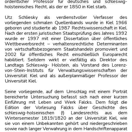
ordentlicher Professor für deutsches und schleswig-
holsteinisches Recht, als der er 1850 in Kiel starb.
Utz Schliesky als verdienstvoller Verfasser des
vorliegenden schmalen Quellenbands wurde in Kiel 1966
geboren und studierte ab 1987 Rechtswissenschaft in Kiel.
Nach der ersten juristischen Staatsprüfung des Jahres 1992
wurde er 1997 mit einer Dissertation über öffentliches
Wettbewerbsrecht – verhaltensrechtliche Determinanten
von wirtschaftsbezogenem Staatshandeln promoviert und
2002 für öffentliches Recht einschließlich Europarecht
habilitiert. Seitdem wirkt er vielfältig als Direktor des
Landtags Schleswig- Holstein, als Vorstand des Lorenz-
von-Stein-Instituts für Verwaltungswissenschaften der
Universität Kiel und als außerplanmäßiger Professor der
Universität Kiel.
Seine vorliegende, auf dem Umschlag mit einem Porträt
bereicherte Untersuchung befasst sich nach einer kurzen
Einführung mit Leben und Werk Falcks. Dem folgt die
Edition der Vorlesung Falcks über Geschichte des
schleswig-holseinischen (!) Landesrechts aus dem
Wintersemester 1819/1820 an der Universität Kiel, wie
sie von einem Unbekannten gehört und niedergeschrieben
sowie nach langer Verwahrung in dem Handschriftenapparat