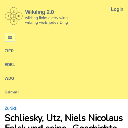
Login
Wikiling 2.0
wikiling links every wing
wikiling weiß jedes Ding
ZIER
EDEL
WDG
Grimm I
Zurück
Schliesky, Utz, Niels Nicolaus