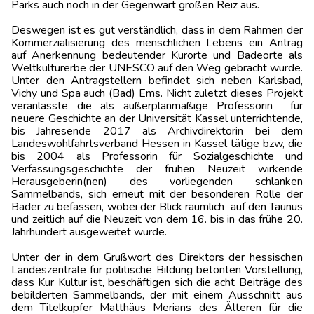
Parks auch noch in der Gegenwart großen Reiz aus.
Deswegen ist es gut verständlich, dass in dem Rahmen der
Kommerzialisierung des menschlichen Lebens ein Antrag
auf Anerkennung bedeutender Kurorte und Badeorte als
Weltkulturerbe der UNESCO auf den Weg gebracht wurde.
Unter den Antragstellern befindet sich neben Karlsbad,
Vichy und Spa auch (Bad) Ems. Nicht zuletzt dieses Projekt
veranlasste die als außerplanmäßige Professorin
für
neuere Geschichte an der Universität Kassel unterrichtende,
bis Jahresende 2017 als Archivdirektorin bei dem
Landeswohlfahrtsverband Hessen in Kassel tätige bzw, die
bis 2004 als Professorin für Sozialgeschichte und
Verfassungsgeschichte der frühen Neuzeit wirkende
Herausgeberin(nen) des vorliegenden schlanken
Sammelbands, sich erneut mit der besonderen Rolle der
Bäder zu befassen, wobei der Blick räumlich
auf den Taunus
und zeitlich auf die Neuzeit von dem 16. bis in das frühe 20.
Jahrhundert ausgeweitet wurde.
Unter der in dem Grußwort des Direktors der hessischen
Landeszentrale für politische Bildung betonten Vorstellung,
dass Kur Kultur ist, beschäftigen sich die acht Beiträge des
bebilderten Sammelbands, der mit einem Ausschnitt aus
dem Titelkupfer Matthäus Merians des Älteren für die