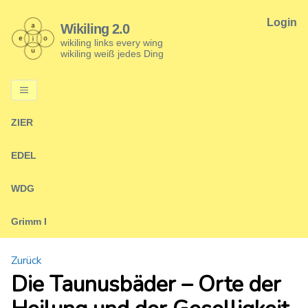
Login
Wikiling 2.0
wikiling links every wing
wikiling weiß jedes Ding
ZIER
EDEL
WDG
Grimm I
Zurück
Die Taunusbäder – Orte der