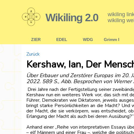
Wikiling 2.0
wikiling li
wikiling we
ZIER
EDEL
WDG
Grimm I
Zurück
Kershaw, Ian, Der Mensch
Über Erbauer und Zerstörer Europas im 20. 
2022. 589 S., Abb. Besprochen von Werner A
Drei Jahre nach der Fertigstellung seiner zweibänd
Kershaw nun ein weiteres Werk vor, das sich mit d
Führer, Demokraten wie Diktatoren, jeweils ausgest
bringt starke Persönlichkeiten an die Macht? Und
der Macht, die sie verkörpern, was entscheidet, o
Erlangung der Macht als auch bei deren Ausübung?“ 
Anhand einer „Reihe von interpretativen Essays üb
– elf Männern und einer Frau –, welche die politis