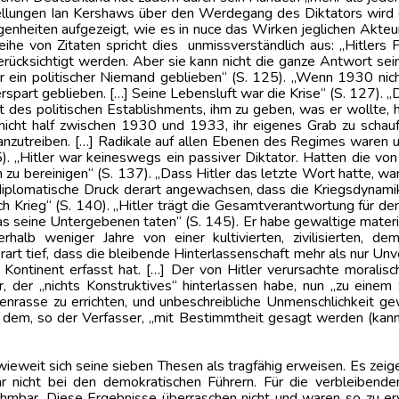
ellungen Ian Kershaws über den Werdegang des Diktators wird 
enheiten aufgezeigt, wie es in nuce das Wirken jeglichen Akteu
Reihe von Zitaten spricht dies unmissverständlich aus: „Hitler
ücksichtigt werden. Aber sie kann nicht die ganze Antwort sein
 ein politischer Niemand geblieben“ (S. 125). „Wenn 1930 nich
 erspart geblieben. […] Seine Lebensluft war die Krise“ (S. 127).
aft des politischen Establishments, ihm zu geben, was er wollte,
hicht half zwischen 1930 und 1933, ihr eigenes Grab zu schauf
anzutreiben. […] Radikale auf allen Ebenen des Regimes waren
). „Hitler war keineswegs ein passiver Diktator. Hatten die v
tion zu bereinigen“ (S. 137). „Dass Hitler das letzte Wort hatte, wa
 diplomatische Druck derart angewachsen, dass die Kriegsdynami
ch Krieg“ (S. 140). „Hitler trägt die Gesamtverantwortung für den
, was seine Untergebenen taten“ (S. 145). Er habe gewaltige mater
rhalb weniger Jahre von einer kultivierten, zivilisierten, d
art tief, dass die bleibende Hinterlassenschaft mehr als nur Unve
ontinent erfasst hat. […] Der von Hitler verursachte moralis
er, der „nichts Konstruktives“ hinterlassen habe, nun „zu eine
renrasse zu errichten, und unbeschreibliche Unmenschlichkeit g
m, so der Verfasser, „mit Bestimmtheit gesagt werden (kann),
wieweit sich seine sieben Thesen als tragfähig erweisen. Es zeig
 gar nicht bei den demokratischen Führern. Für die verbleiben
mbar. Diese Ergebnisse überraschen nicht und waren so zu erwa