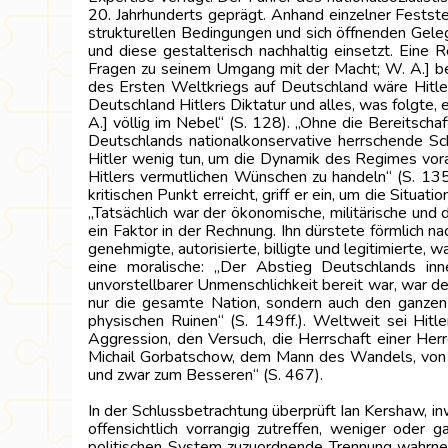
20. Jahrhunderts geprägt. Anhand einzelner Festst
strukturellen Bedingungen und sich öffnenden Geleg
und diese gestalterisch nachhaltig einsetzt. Eine 
Fragen zu seinem Umgang mit der Macht; W. A.] ber
des Ersten Weltkriegs auf Deutschland wäre Hitler
Deutschland Hitlers Diktatur und alles, was folgte,
A.] völlig im Nebel“ (S. 128). „Ohne die Bereitsch
Deutschlands nationalkonservative herrschende Sc
Hitler wenig tun, um die Dynamik des Regimes vor
Hitlers vermutlichen Wünschen zu handeln“ (S. 135
kritischen Punkt erreicht, griff er ein, um die Situa
„Tatsächlich war der ökonomische, militärische und
ein Faktor in der Rechnung. Ihn dürstete förmlich na
genehmigte, autorisierte, billigte und legitimierte
eine moralische: „Der Abstieg Deutschlands inne
unvorstellbarer Unmenschlichkeit bereit war, war der
nur die gesamte Nation, sondern auch den ganzen K
physischen Ruinen“ (S. 149ff.). Weltweit sei Hitl
Aggression, den Versuch, die Herrschaft einer Her
Michail Gorbatschow, dem Mann des Wandels, von de
und zwar zum Besseren“ (S. 467).
In der Schlussbetrachtung überprüft Ian Kershaw, in
offensichtlich vorrangig zutreffen, weniger oder
politischen System zuzuordnende Trennung wahrneh