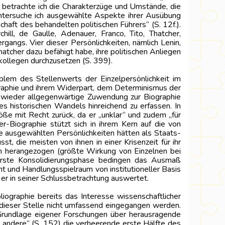
 betrachte ich die Charakterzüge und Umstände, die
 untersuche ich ausgewählte Aspekte ihrer Ausübung
chaft des behandelten politischen Führers“ (S. 12f.).
hill, de Gaulle, Adenauer, Franco, Tito, Thatcher,
angs. Vier dieser Persönlichkeiten, nämlich Lenin,
tcher dazu befähigt habe, ihre politischen Anliegen
kollegen durchzusetzen (S. 399).
lem des Stellenwerts der Einzelpersönlichkeit im
ographie und ihrem Widerpart, dem Determinismus der
ng wieder allgegenwärtige Zuwendung zur Biographie
es historischen Wandels hinreichend zu erfassen. In
öße mit Recht zurück, da er „unklar“ und zudem „für
Biographie stützt sich in ihrem Kern auf die von
le ausgewählten Persönlichkeiten hätten als Staats-
t, die meisten von ihnen in einer Krisenzeit für ihr
en herangezogen (größte Wirkung von Einzelnen bei
 erste Konsolidierungsphase bedingen das Ausmaß
t und Handlungsspielraum von institutioneller Basis
er in seiner Schlussbetrachtung auswertet.
liographie bereits das Interesse wissenschaftlicher
n dieser Stelle nicht umfassend eingegangen werden.
r Grundlage eigener Forschungen über herausragende
r andere“ (S. 152) die verheerende erste Hälfte des