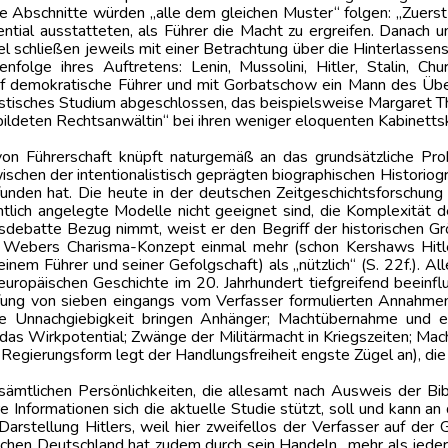
ie Abschnitte würden „alle dem gleichen Muster“ folgen: „Zuerst
tial ausstatteten, als Führer die Macht zu ergreifen. Danach
el schließen jeweils mit einer Betrachtung über die Hinterlassens
lge ihres Auftretens: Lenin, Mussolini, Hitler, Stalin, Churc
f demokratische Führer und mit Gorbatschow ein Mann des Überg
stisches Studium abgeschlossen, das beispielsweise Margaret Tha
ebildeten Rechtsanwältin“ bei ihren weniger eloquenten Kabinetts
on Führerschaft knüpft naturgemäß an das grundsätzliche Prob
ischen der intentionalistisch geprägten biographischen Histori
funden hat. Die heute in der deutschen Zeitgeschichtsforschu
chtlich angelegte Modelle nicht geeignet sind, die Komplexität d
sisdebatte Bezug nimmt, weist er den Begriff der historischen Gr
Webers Charisma-Konzept einmal mehr (schon Kershaws Hitler-
nem Führer und seiner Gefolgschaft) als „nützlich“ (S. 22f.). Al
opäischen Geschichte im 20. Jahrhundert tiefgreifend beeinfluss
üfung von sieben eingangs vom Verfasser formulierten Annahm
ische Unnachgiebigkeit bringen Anhänger; Machtübernahme und
das Wirkpotential; Zwänge der Militärmacht in Kriegszeiten; Mach
Regierungsform legt der Handlungsfreiheit engste Zügel an), die 
sämtlichen Persönlichkeiten, die allesamt nach Ausweis der Bib
e Informationen sich die aktuelle Studie stützt, soll und kann a
Darstellung Hitlers, weil hier zweifellos der Verfasser auf de
tischen Deutschland hat zudem durch sein Handeln „mehr als jede