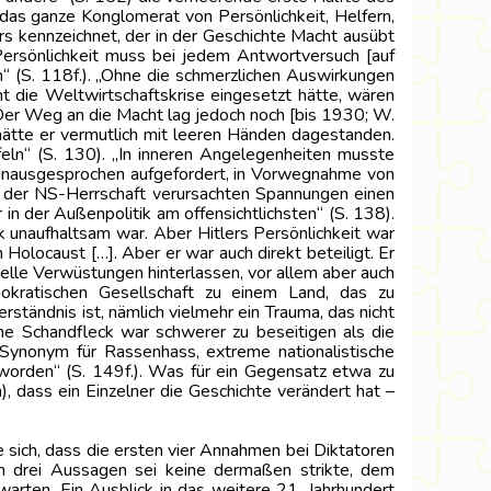
das ganze Konglomerat von Persönlichkeit, Helfern,
rs kennzeichnet, der in der Geschichte Macht ausübt
s Persönlichkeit muss bei jedem Antwortversuch [auf
“ (S. 118f.). „Ohne die schmerzlichen Auswirkungen
t die Weltwirtschaftskrise eingesetzt hätte, wären
 „Der Weg an die Macht lag jedoch noch [bis 1930; W.
 hätte er vermutlich mit leeren Händen dagestanden.
eln“ (S. 130). „In inneren Angelegenheiten musste
 unausgesprochen aufgefordert, in Vorwegnahme von
on der NS-Herrschaft verursachten Spannungen einen
r in der Außenpolitik am offensichtlichsten“ (S. 138).
k unaufhaltsam war. Aber Hitlers Persönlichkeit war
 Holocaust […]. Aber er war auch direkt beteiligt. Er
ielle Verwüstungen hinterlassen, vor allem aber auch
emokratischen Gesellschaft zu einem Land, das zu
rständnis ist, nämlich vielmehr ein Trauma, das nicht
che Schandfleck war schwerer zu beseitigen als die
m Synonym für Rassenhass, extreme nationalistische
eworden“ (S. 149f.). Was für ein Gegensatz etwa zu
 dass ein Einzelner die Geschichte verändert hat –
e sich, dass die ersten vier Annahmen bei Diktatoren
den drei Aussagen sei keine dermaßen strikte, dem
rten. Ein Ausblick in das weitere 21. Jahrhundert