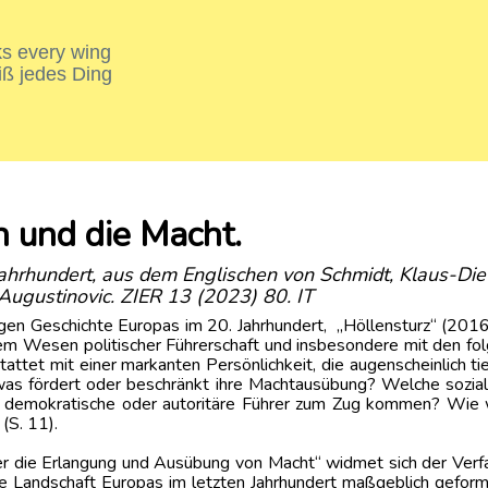
nks every wing
iß jedes Ding
 und die Macht.
Jahrhundert, aus dem Englischen von Schmidt, Klaus-Di
ugustinovic. ZIER 13 (2023) 80. IT
igen Geschichte Europas im 20. Jahrhundert, „Höllensturz“ (2016
em Wesen politischer Führerschaft und insbesondere mit den folg
attet mit einer markanten Persönlichkeit, die augenscheinlich ti
 was fördert oder beschränkt ihre Machtausübung? Welche sozia
b demokratische oder autoritäre Führer zum Zug kommen? Wie wi
(S. 11).
er die Erlangung und Ausübung von Macht“ widmet sich der Verfa
che Landschaft Europas im letzten Jahrhundert maßgeblich geform