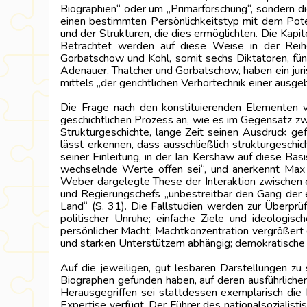
Biographien“ oder um „Primärforschung“, sondern d
einen bestimmten Persönlichkeitstyp mit dem Poten
und der Strukturen, die dies ermöglichten. Die Kapit
Betrachtet werden auf diese Weise in der Reihenfo
Gorbatschow und Kohl, somit sechs Diktatoren, fün
Adenauer, Thatcher und Gorbatschow, haben ein juri
mittels „der gerichtlichen Verhörtechnik einer ausg
Die Frage nach den konstituierenden Elementen v
geschichtlichen Prozess an, wie es im Gegensatz zw
Strukturgeschichte, lange Zeit seinen Ausdruck ge
lässt erkennen, dass ausschließlich strukturgeschi
seiner Einleitung, in der Ian Kershaw auf diese Ba
wechselnde Werte offen sei“, und anerkennt Max 
Weber dargelegte These der Interaktion zwischen ei
und Regierungschefs „unbestreitbar den Gang der eur
Land“ (S. 31). Die Fallstudien werden zur Überpr
politischer Unruhe; einfache Ziele und ideolog
persönlicher Macht; Machtkonzentration vergrößert 
und starken Unterstützern abhängig; demokratische 
Auf die jeweiligen, gut lesbaren Darstellungen zu 
Biographen gefunden haben, auf deren ausführlicher
Herausgegriffen sei stattdessen exemplarisch die 
Expertise verfügt. Der Führer des nationalsozialis