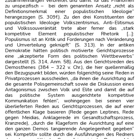
Zusammenhängen verbreitet und damit für das Phänomen
zu unspezifisch – bei dem genannten Ansatz „nicht als
Definitionsmerkmal einer populistischen Ideologie“
herangezogen (S. 309f.). Zu den drei Konstituenten der
populistischen Ideologie Volkszentrismus, Anti-Elitismus
und Volkssouveränität trete aber ferner das „stark
kompetitive Element populistischer Rhetorik […]:
Populismus ist an Kritik und Forderungen nach Veränderung
und Umverteilung geknüpft“ (S. 313). In der antiken
Demokratie hätten politisch motivierte Gerichtsprozesse
eine „akzeptierte Form des politischen Wettbewerbs“
dargestellt (S. 314, Anm. 58). Aus den Gerichtsreden des
Demosthenes (384 – 322 v. Chr.), die hier quellenmäßig
den Bezugspunkt bilden, würden folgerichtig seine Reden in
Privatprozessen ausscheiden, „da ihnen die Ausrichtung auf
die gesamte Polisgemeinschaft sowie die Diskussion eines
Antagonismus zwischen Volk und Elite und damit die auf
das politische System ausgerichtete kompetitive
Kommunikation fehlen“, wohingegen bei seinen vier
überlieferten Reden aus Gerichtsprozessen, die auf einer
öffentlichen Klage basieren (Rede gegen Leptines, Rede
gegen Meidias, Anklagerede im Gesandtschaftsprozess,
Kranzrede), „durch die Klageform die Ausrichtung auf eine
den ganzen Demos tangierende Angelegenheit gegeben“
sei. Kompetitiv sollte durch die Ausführungen des Redners