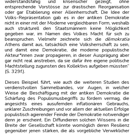
widerstandsfähig und krisensicher gezeigt, ohne
entsprechende Vorstösse zur drastischen Reorganisation
oder gar Etablierung einer Alleinherrschaft. Die Idee der
Volks-Repräsentation gab es in der antiken Demokratie
nicht in einer mit der Moderne vergleichbaren Form, weshalb
auch strukturell den Staatsmännern keine Möglichkeit
gegeben war, im Namen des Volkes Macht für sich zu
beanspruchen. Vielmehr zeichnete sich die
dēmokratia
Athens damit aus, tatsächlich eine Volksherrschaft zu sein,
und damit eine Demokratie, die moderne populistische
Akteur*innen zwar propagieren, in dieser Ausprägung aber
gar nicht real anstreben, da sie dafür ihre eigene politische
Machtstellung zugunsten des Kollektivs aufgeben müssten“
(S. 329f.).
Dieses Beispiel führt, wie auch die weiteren Studien des
verdienstvollen Sammelbandes, vor Augen, in welcher
Weise die Beschäftigung mit der antiken Demokratie die
Schärfung des Populismusbegriffs zu fördern vermag, die
angesichts eines ausufernden inflationären Gebrauchs,
unklarer Zuschreibungen und vor allem der aktuellen Erfolge
populistisch agierender Feinde der Demokratie notwendiger
denn je erscheint. Ein Diffundieren solchen Wissens in die
Breite der Gesellschaft könnte womöglich deren Resilienz
gegenüber jenen stärken, die als vorgebliche Verwirklicher