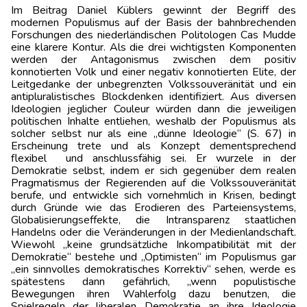
Im Beitrag Daniel Küblers gewinnt der Begriff des
modernen Populismus auf der Basis der bahnbrechenden
Forschungen des niederländischen Politologen Cas Mudde
eine klarere Kontur. Als die drei wichtigsten Komponenten
werden der Antagonismus zwischen dem positiv
konnotierten Volk und einer negativ konnotierten Elite, der
Leitgedanke der unbegrenzten Volkssouveränität und ein
antipluralistisches Blockdenken identifiziert. Aus diversen
Ideologien jeglicher Couleur würden dann die jeweiligen
politischen Inhalte entliehen, weshalb der Populismus als
solcher selbst nur als eine „dünne Ideologie“ (S. 67) in
Erscheinung trete und als Konzept dementsprechend
flexibel und anschlussfähig sei. Er wurzele in der
Demokratie selbst, indem er sich gegenüber dem realen
Pragmatismus der Regierenden auf die Volkssouveränität
berufe, und entwickle sich vornehmlich in Krisen, bedingt
durch Gründe wie das Erodieren des Parteiensystems,
Globalisierungseffekte, die Intransparenz staatlichen
Handelns oder die Veränderungen in der Medienlandschaft.
Wiewohl „keine grundsätzliche Inkompatibilität mit der
Demokratie“ bestehe und „Optimisten“ im Populismus gar
„ein sinnvolles demokratisches Korrektiv“ sehen, werde es
spätestens dann gefährlich, „wenn populistische
Bewegungen ihren Wahlerfolg dazu benutzen, die
Spielregeln der liberalen Demokratie an ihre Ideologie