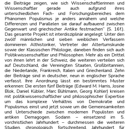
die Beiträge zeigen, wie sich Wissenschaftlerinnen und
Wissenschaftler gerade auch aufgrund ihres
unterschiedlichen Fach- und Forschungsbereiches dem
Phänomen Populismus je anders annähern und welche
Differenzen und Parallelen sie darauf aufbauend zwischen
Gegenwart und griechischer Antike festmachen“ (S. 16f.).
Das gesamte Projekt ist interdisziplinär angelegt: Unter den
zwölf männlichen und sieben weiblichen Verfassern
dominieren Althistoriker, Vertreter der Altertumskunde
sowie der Klassischen Philologie, daneben finden sich auch
Politikwissenschaftler und Philosophen. Mehr als ein Drittel
von ihnen lehrt in der Schweiz, die weiteren verteilen sich
auf Deutschland, die Vereinigten Staaten, Großbritannien,
die Niederlande, Frankreich, Italien und Griechenland. Zehn
der Beiträge sind in deutscher, neun in englischer Sprache
verfasst. Ihre Anordnung lässt ein bestimmtes Muster
erkennen: Die ersten fünf Beiträge (Edward M. Harris, Josine
Blok, Daniel Kübler, Marc Bühlmann, Georg Kohler) kreisen
mit politikwissenschaftlicher und philosophischer Expertise
um das komplexe Verhältnis von Demokratie und
Populismus einst und jetzt sowie um die Gemeinsamkeiten
und Unterschiede zwischen modernen Populisten und
antiken Demagogen. Sodann – einsetzend im 5.
vorchristlichen Jahrhundert – durchmessen die weiteren
Studien, chronologisch fortschreitend, Jahrhundert für