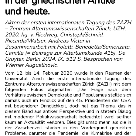
in der griechischen Antike
und heute.
Akten der ersten internationalen Tagung des ZAZH
– Zentrum Altertumswissenschaften Zürich, UZH,
2020, hg. v. Riedweg, Christoph/Schmid,
Riccarda/Walser, Andreas Victor in
Zusammenarbeit mit Foletti, Benedetta/Semenzato,
Camille (= Beiträge zur Altertumskunde 415). De
Gruyter, Berlin 2024. IX, 512 S. Besprochen von
Werner Augustinovic.
Vom 12. bis 14. Februar 2020 wurde in den Räumen der
Universität Zürich die erste internationale Tagung des
Zentrums Altertumswissenschaften Zürich (ZAZH) mit dem
folgenden Fokus abgehalten: „Die Frage nach dem
Verhältnis zwischen Demokratie und Populismus stellte sich
damals auch im Hinblick auf den 45. Präsidenten der USA
mit besonderer Dringlichkeit, doch hat das Thema, das in
diesem Band aus antiker Perspektive und in stetem Dialog
mit moderner Politikwissenschaft beleuchtet wird, seither
kaum an Aktualität verloren. Dies gilt umso mehr, als die in
der Zwischenzeit stärker in den Vordergrund gerückten
Probleme, darunter die Pandemie, die Klimakrise und der