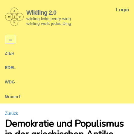
Login
Wikiling 2.0
wikiling links every wing
wikiling weiß jedes Ding
ZIER
EDEL
WDG
Grimm I
Zurück
Demokratie und Populismus