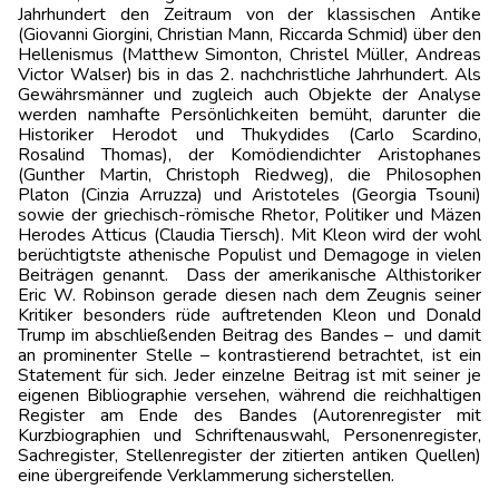
Jahrhundert den Zeitraum von der klassischen Antike
(Giovanni Giorgini, Christian Mann, Riccarda Schmid) über den
Hellenismus (Matthew Simonton, Christel Müller, Andreas
Victor Walser) bis in das 2. nachchristliche Jahrhundert. Als
Gewährsmänner und zugleich auch Objekte der Analyse
werden namhafte Persönlichkeiten bemüht, darunter die
Historiker Herodot und Thukydides (Carlo Scardino,
Rosalind Thomas), der Komödiendichter Aristophanes
(Gunther Martin, Christoph Riedweg), die Philosophen
Platon (Cinzia Arruzza) und Aristoteles (Georgia Tsouni)
sowie der griechisch-römische Rhetor, Politiker und Mäzen
Herodes Atticus (Claudia Tiersch). Mit Kleon wird der wohl
berüchtigtste athenische Populist und Demagoge in vielen
Beiträgen genannt. Dass der amerikanische Althistoriker
Eric W. Robinson gerade diesen nach dem Zeugnis seiner
Kritiker besonders rüde auftretenden Kleon und Donald
Trump im abschließenden Beitrag des Bandes – und damit
an prominenter Stelle – kontrastierend betrachtet, ist ein
Statement für sich. Jeder einzelne Beitrag ist mit seiner je
eigenen Bibliographie versehen, während die reichhaltigen
Register am Ende des Bandes (Autorenregister mit
Kurzbiographien und Schriftenauswahl, Personenregister,
Sachregister, Stellenregister der zitierten antiken Quellen)
eine übergreifende Verklammerung sicherstellen.