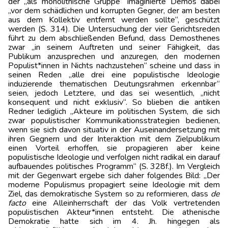
der „als monolithische Gruppe“ imaginierte Demos dabei
„vor dem schädlichen und korrupten Gegner, der am besten
aus dem Kollektiv entfernt werden sollte“, geschützt
werden (S. 314). Die Untersuchung der vier Gerichtsreden
führt zu dem abschließenden Befund, dass Demosthenes
zwar „in seinem Auftreten und seiner Fähigkeit, das
Publikum anzusprechen und anzuregen, den modernen
Populist*innen in Nichts nachzustehen“ scheine und dass in
seinen Reden „alle drei eine populistische Ideologie
induzierende thematischen Deutungsrahmen erkennbar“
seien, jedoch Letztere, und das sei wesentlich, „nicht
konsequent und nicht exklusiv“. So blieben die antiken
Redner lediglich „Akteure im politischen System, die sich
zwar populistischer Kommunikationsstrategien bedienen,
wenn sie sich davon situativ in der Auseinandersetzung mit
ihren Gegnern und der Interaktion mit dem Zielpublikum
einen Vorteil erhoffen, sie propagieren aber keine
populistische Ideologie und verfolgen nicht radikal ein darauf
aufbauendes politisches Programm“ (S. 328f.). Im Vergleich
mit der Gegenwart ergebe sich daher folgendes Bild: „Der
moderne Populismus propagiert seine Ideologie mit dem
Ziel, das demokratische System so zu reformieren, dass
de
facto
eine Alleinherrschaft der das Volk vertretenden
populistischen Akteur*innen entsteht. Die athenische
Demokratie hatte sich im 4. Jh. hingegen als