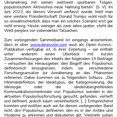
Ukrainekrieg mit seinen weltweit spürbaren Folgen,
populistischem Aktivismus neue Nahrung bieten“ (S. V). Im
Juni 2023, als dieses Vorwort verfasst wurde, hielt man
eine weitere Präsidentschaft Donald Trumps wohl noch für
so unwahrscheinlich, dass man ein solches Szenario erst gar
nicht erwog. Heute, weniger als zwei Jahre später, steht die
Welt perplex vor vollendeten Tatsachen.
Zum vorliegenden Sammelband ist eingangs anzumerken,
dass er über
www.degruyter.com
auch als Open-Access-
Publikation verfügbar ist. In ihrer Einleitung – sie enthält
unter anderem einen Überblick mit kurzen
Zusammenfassungen des Inhalts der folgenden 19 Beiträge
– versuchen die Herausgeber, den Begriff des Populismus
definitorisch einzugrenzen, indem sie verschiedene
Forschungsansätze zur Annäherung an das Phänomen
referieren. Dabei kommen sie zu folgendem Schluss: „Die
Minimaldefinition, der Idealtypus, die Kategorisierung, die
Ideologie oder die länderübergreifenden
Kommunikationsmerkmale von Populismus werden in der
aktuellen Populismusforschung gesucht, gefunden, vertieft
und definiert, jedoch kaum vereinheitlicht. […] Entsprechend
konnten und wollten auch wir für diesen vorliegenden Band
nicht
den
Populismus definieren, den es in der Antike und
Moderne zu erkennen und diskutieren gilt. Vielmehr sollen