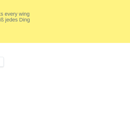
nks every wing
iß jedes Ding