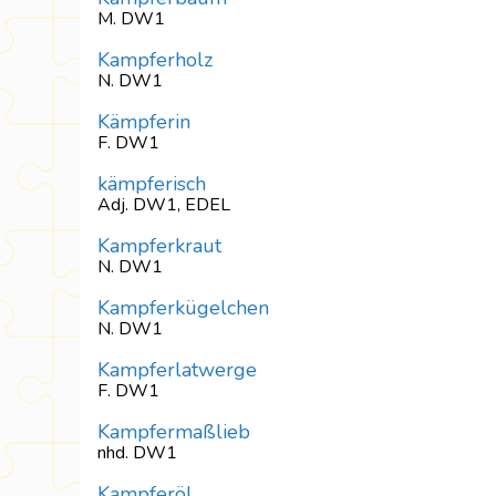
M. DW1
Kampferholz
N. DW1
Kämpferin
F. DW1
kämpferisch
Adj. DW1, EDEL
Kampferkraut
N. DW1
Kampferkügelchen
N. DW1
Kampferlatwerge
F. DW1
Kampfermaßlieb
nhd. DW1
Kampferöl