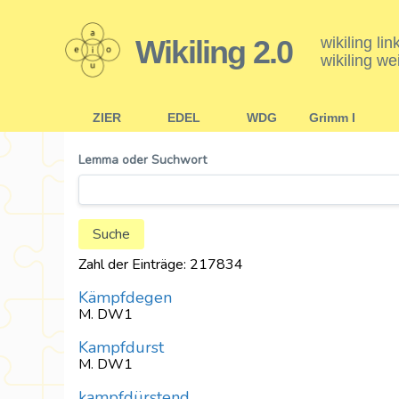
Wikiling 2.0
wikiling li
wikiling we
ZIER
EDEL
WDG
Grimm I
Lemma oder Suchwort
Zahl der Einträge: 217834
Kämpfdegen
M. DW1
Kampfdurst
M. DW1
kampfdürstend