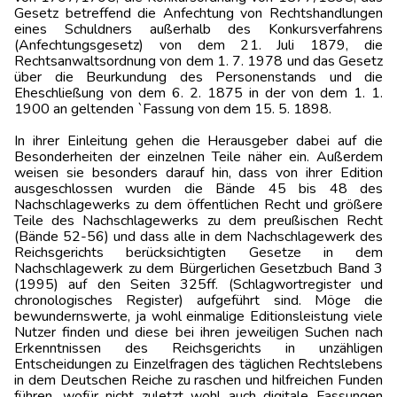
Gesetz betreffend die Anfechtung von Rechtshandlungen
eines Schuldners außerhalb des Konkursverfahrens
(Anfechtungsgesetz) von dem 21. Juli 1879, die
Rechtsanwaltsordnung von dem 1. 7. 1978 und das Gesetz
über die Beurkundung des Personenstands und die
Eheschließung von dem 6. 2. 1875 in der von dem 1. 1.
1900 an geltenden `Fassung von dem 15. 5. 1898.
In ihrer Einleitung gehen die Herausgeber dabei auf die
Besonderheiten der einzelnen Teile näher ein. Außerdem
weisen sie besonders darauf hin, dass von ihrer Edition
ausgeschlossen wurden die Bände 45 bis 48 des
Nachschlagewerks zu dem öffentlichen Recht und größere
Teile des Nachschlagewerks zu dem preußischen Recht
(Bände 52-56) und dass alle in dem Nachschlagewerk des
Reichsgerichts berücksichtigten Gesetze in dem
Nachschlagewerk zu dem Bürgerlichen Gesetzbuch Band 3
(1995) auf den Seiten 325ff. (Schlagwortregister und
chronologisches Register) aufgeführt sind. Möge die
bewundernswerte, ja wohl einmalige Editionsleistung viele
Nutzer finden und diese bei ihren jeweiligen Suchen nach
Erkenntnissen des Reichsgerichts in unzähligen
Entscheidungen zu Einzelfragen des täglichen Rechtslebens
in dem Deutschen Reiche zu raschen und hilfreichen Funden
führen, wofür nicht zuletzt wohl auch digitale Fassungen