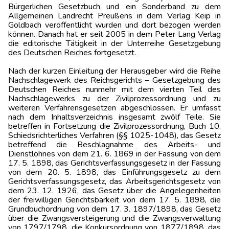
Bürgerlichen Gesetzbuch und ein Sonderband zu dem
Allgemeinen Landrecht Preußens in dem Verlag Keip in
Goldbach veröffentlicht wurden und dort bezogen werden
können. Danach hat er seit 2005 in dem Peter Lang Verlag
die editorische Tätigkeit in der Unterreihe Gesetzgebung
des Deutschen Reiches fortgesetzt.
Nach der kurzen Einleitung der Herausgeber wird die Reihe
Nachschlagewerk des Reichsgerichts – Gesetzgebung des
Deutschen Reiches nunmehr mit dem vierten Teil des
Nachschlagewerks zu der Zivilprozessordnung und zu
weiteren Verfahrensgesetzen abgeschlossen. Er umfasst
nach dem Inhaltsverzeichnis insgesamt zwölf Teile. Sie
betreffen in Fortsetzung die Zivilprozessordnung, Buch 10,
Schiedsrichterliches Verfahren (§§ 1025-1048), das Gesetz
betreffend die Beschlagnahme des Arbeits- und
Dienstlohnes von dem 21. 6. 1869 in der Fassung von dem
17. 5. 1898, das Gerichtsverfassungsgesetz in der Fassung
von dem 20. 5. 1898, das Einführungsgesetz zu dem
Gerichtsverfassungsgesetz, das Arbeitsgerichtsgesetz von
dem 23. 12. 1926, das Gesetz über die Angelegenheiten
der freiwilligen Gerichtsbarkeit von dem 17. 5. 1898, die
Grundbuchordnung von dem 17. 3. 1897/1898, das Gesetz
über die Zwangsversteigerung und die Zwangsverwaltung
von 1797/1798, die Konkursordnung von 1877/1898, das