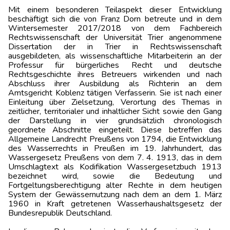
Mit einem besonderen Teilaspekt dieser Entwicklung
beschäftigt sich die von Franz Dorn betreute und in dem
Wintersemester 2017/2018 von dem Fachbereich
Rechtswissenschaft der Universität Trier angenommene
Dissertation der in Trier in Rechtswissenschaft
ausgebildeten, als wissenschaftliche Mitarbeiterin an der
Professur für bürgerliches Recht und deutsche
Rechtsgeschichte ihres Betreuers wirkenden und nach
Abschluss ihrer Ausbildung als Richterin an dem
Amtsgericht Koblenz tätigen Verfasserin. Sie ist nach einer
Einleitung über Zielsetzung, Verortung des Themas in
zeitlicher, territorialer und inhaltlicher Sicht sowie den Gang
der Darstellung in vier grundsätzlich chronologisch
geordnete Abschnitte eingeteilt. Diese betreffen das
Allgemeine Landrecht Preußens von 1794, die Entwicklung
des Wasserrechts in Preußen im 19. Jahrhundert, das
Wassergesetz Preußens von dem 7. 4. 1913, das in dem
Umschlagtext als Kodifikation Wassergesetzbuch 1913
bezeichnet wird, sowie die Bedeutung und
Fortgeltungsberechtigung alter Rechte in dem heutigen
System der Gewässernutzung nach dem an dem 1. März
1960 in Kraft getretenen Wasserhaushaltsgesetz der
Bundesrepublik Deutschland.