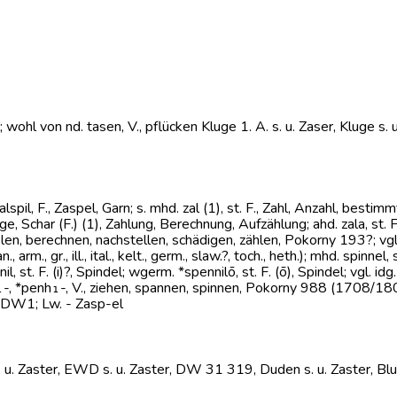
l; wohl von nd. tasen, V., pflücken Kluge 1. A. s. u. Zaser, Kluge 
, zalspil, F., Zaspel, Garn; s. mhd. zal (1), st. F., Zahl, Anzahl, b
nge, Schar (F.) (1), Zahlung, Berechnung, Aufzählung; ahd. zala, st. F
ielen, berechnen, nachstellen, schädigen, zählen, Pokorny 193?; vgl. i
rm., gr., ill., ital., kelt., germ., slaw.?, toch., heth.); mhd. spinnel, s
innil, st. F. (i)?, Spindel; wgerm. *spennilō, st. F. (ō), Spindel; vgl. 
, *penh₁-, V., ziehen, spannen, spinnen, Pokorny 988 (1708/180) (RB.
, DW1; Lw. - Zasp-el
 s. u. Zaster, EWD s. u. Zaster, DW 31 319, Duden s. u. Zaster, B