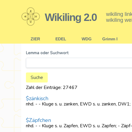
Wikiling 2.0
wikiling li
wikiling we
ZIER
EDEL
WDG
Grimm I
Lemma oder Suchwort
Zahl der Einträge: 27467
$zänkisch
nhd. - - Kluge s. u. zanken, EWD s. u. zanken, DW1; 
$Zäpfchen
nhd. - - Kluge s. u. Zapfen, EWD s. u. Zapfen; - Zäpf