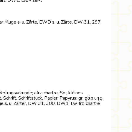
zart, DW1; Lw. - zar-t
nklar Kluge s. u. Zärte, EWD s. u. Zärte, DW 31, 297,
 Vertragsurkunde; afrz. chartre, Sb., kleines
latt, Schrift, Schriftstück, Papier, Papyrus; gr. χάρτης
ge s. u. Zärter, DW 31, 300, DW1; Lw. frz. chartre