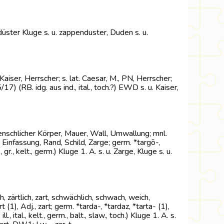
. düster Kluge s. u. zappenduster, Duden s. u.
), Kaiser, Herrscher; s. lat. Caesar, M., PN, Herrscher;
17) (RB. idg. aus ind., ital., toch.?) EWD s. u. Kaiser,
 menschlicher Körper, Mauer, Wall, Umwallung; mnl.
(ō), Einfassung, Rand, Schild, Zarge; germ. *targō-,
r., kelt., germ.) Kluge 1. A. s. u. Zarge, Kluge s. u.
ich, zärtlich, zart, schwächlich, schwach, weich,
t (1), Adj., zart; germ. *tarda-, *tardaz, *tarta- (1),
., ital., kelt., germ., balt., slaw., toch.) Kluge 1. A. s.