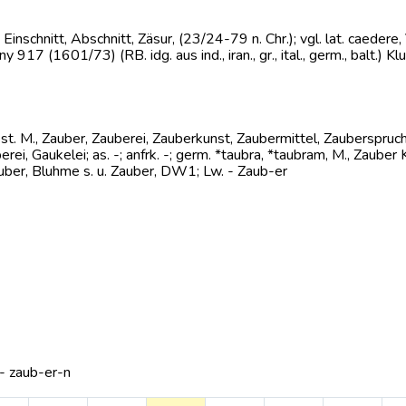
n, Einschnitt, Abschnitt, Zäsur, (23/24-79 n. Chr.); vgl. lat. caedere
ny 917 (1601/73) (RB. idg. aus ind., iran., gr., ital., germ., balt.) K
 st. M., Zauber, Zauberei, Zauberkunst, Zaubermittel, Zauberspruch;
berei, Gaukelei; as. -; anfrk. -; germ. *taubra, *taubram, M., Zauber
uber, Bluhme s. u. Zauber, DW1; Lw. - Zaub-er
 - zaub-er-n