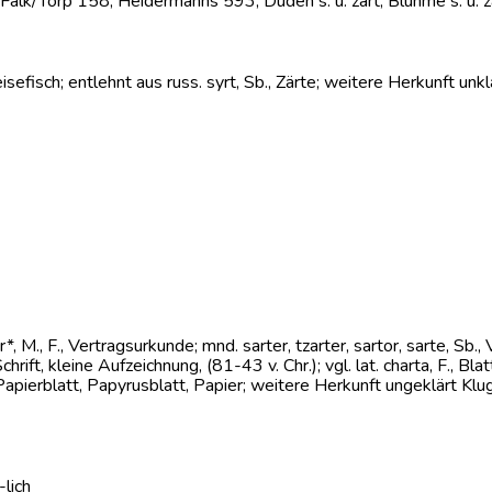
3, Falk/Torp 158, Heidermanns 593, Duden s. u. zart, Bluhme s. u. 
 Speisefisch; entlehnt aus russ. syrt, Sb., Zärte; weitere Herkunft u
ter*, M., F., Vertragsurkunde; mnd. sarter, tzarter, sartor, sarte, Sb.,
ne Schrift, kleine Aufzeichnung, (81-43 v. Chr.); vgl. lat. charta, F., B
apierblatt, Papyrusblatt, Papier; weitere Herkunft ungeklärt Klu
-lich