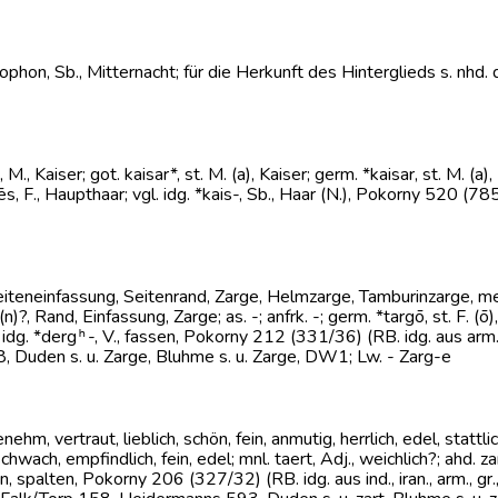
, zophon, Sb., Mitternacht; für die Herkunft des Hinterglieds s. nhd
, M., Kaiser; got. kaisar*, st. M. (a), Kaiser; germ. *kaisar, st. M. (a
s, F., Haupthaar; vgl. idg. *kais-, Sb., Haar (N.), Pokorny 520 (785/
F., Seiteneinfassung, Seitenrand, Zarge, Helmzarge, Tamburinzarge,
F. (n)?, Rand, Einfassung, Zarge; as. -; anfrk. -; germ. *targō, st. F. 
. idg. *dergʰ-, V., fassen, Pokorny 212 (331/36) (RB. idg. aus arm., g
 Duden s. u. Zarge, Bluhme s. u. Zarge, DW1; Lw. - Zarg-e
genehm, vertraut, lieblich, schön, fein, anmutig, herrlich, edel, stattl
chwach, empfindlich, fein, edel; mnl. taert, Adj., weichlich?; ahd. zar
en, spalten, Pokorny 206 (327/32) (RB. idg. aus ind., iran., arm., gr., ill