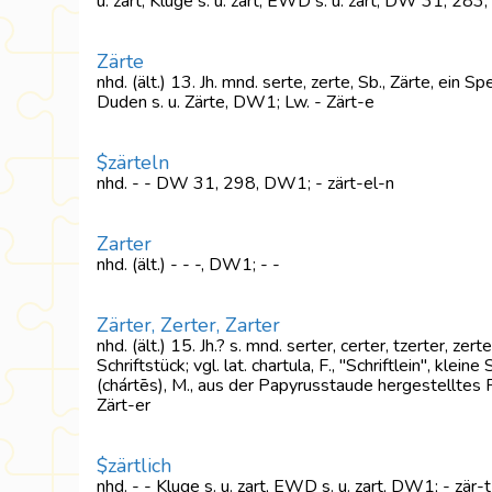
u. zart, Kluge s. u. zart, EWD s. u. zart, DW 31, 28
Zärte
nhd. (ält.) 13. Jh. mnd. serte, zerte, Sb., Zärte, ein
Duden s. u. Zärte, DW1; Lw. - Zärt-e
$zärteln
nhd. - - DW 31, 298, DW1; - zärt-el-n
Zarter
nhd. (ält.) - - -, DW1; - -
Zärter, Zerter, Zarter
nhd. (ält.) 15. Jh.? s. mnd. serter, certer, tzerter, zer
Schriftstück; vgl. lat. chartula, F., "Schriftlein", klei
(chártēs), M., aus der Papyrusstaude hergestelltes P
Zärt-er
$zärtlich
nhd. - - Kluge s. u. zart, EWD s. u. zart, DW1; - zär-t