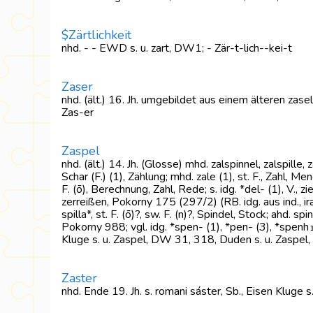
$Zärtlichkeit
nhd. - - EWD s. u. zart, DW1; - Zär-t-lich--kei-t
Zaser
nhd. (ält.) 16. Jh. umgebildet aus einem älteren zase
Zas-er
Zaspel
nhd. (ält.) 14. Jh. (Glosse) mhd. zalspinnel, zalspille
Schar (F.) (1), Zählung; mhd. zale (1), st. F., Zahl, Me
F. (ō), Berechnung, Zahl, Rede; s. idg. *del- (1), V., z
zerreißen, Pokorny 175 (297/2) (RB. idg. aus ind., iran., a
spilla*, st. F. (ō)?, sw. F. (n)?, Spindel, Stock; ahd. sp
Pokorny 988; vgl. idg. *spen- (1), *pen- (3), *spenh₁-
Kluge s. u. Zaspel, DW 31, 318, Duden s. u. Zaspel
Zaster
nhd. Ende 19. Jh. s. romani sáster, Sb., Eisen Kluge