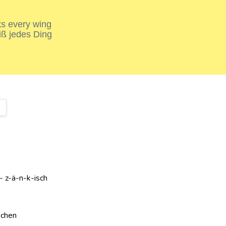
nks every wing
iß jedes Ding
- z-ä-n-k-isch
-chen