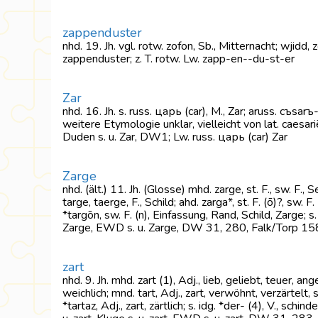
zappenduster
nhd. 19. Jh. vgl. rotw. zofon, Sb., Mitternacht; wjidd
zappenduster; z. T. rotw. Lw. zapp-en--du-st-er
Zar
nhd. 16. Jh. s. russ. царь (car), M., Zar; aruss. cъsarъ-
weitere Etymologie unklar, vielleicht von lat. caesariē
Duden s. u. Zar, DW1; Lw. russ. царь (car) Zar
Zarge
nhd. (ält.) 11. Jh. (Glosse) mhd. zarge, st. F., sw. 
targe, taerge, F., Schild; ahd. zarga*, st. F. (ō)?, sw. 
*targōn, sw. F. (n), Einfassung, Rand, Schild, Zarge; s
Zarge, EWD s. u. Zarge, DW 31, 280, Falk/Torp 158,
zart
nhd. 9. Jh. mhd. zart (1), Adj., lieb, geliebt, teuer, an
weichlich; mnd. tart, Adj., zart, verwöhnt, verzärtelt, s
*tartaz, Adj., zart, zärtlich; s. idg. *der- (4), V., schind