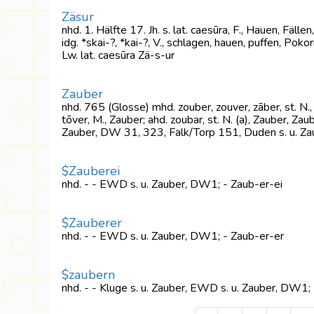
Zäsur
nhd. 1. Hälfte 17. Jh. s. lat. caesūra, F., Hauen, Fälle
idg. *skai-?, *kai-?, V., schlagen, hauen, puffen, Pokor
Lw. lat. caesūra Zä-s-ur
Zauber
nhd. 765 (Glosse) mhd. zouber, zouver, zāber, st. N.,
tōver, M., Zauber; ahd. zoubar, st. N. (a), Zauber, Zau
Zauber, DW 31, 323, Falk/Torp 151, Duden s. u. Za
$Zauberei
nhd. - - EWD s. u. Zauber, DW1; - Zaub-er-ei
$Zauberer
nhd. - - EWD s. u. Zauber, DW1; - Zaub-er-er
$zaubern
nhd. - - Kluge s. u. Zauber, EWD s. u. Zauber, DW1;