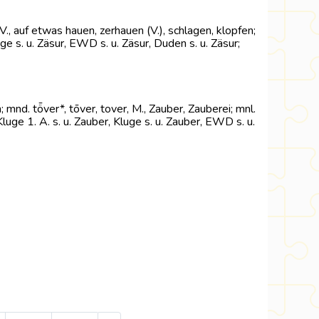
, V., auf etwas hauen, zerhauen (V.), schlagen, klopfen;
luge s. u. Zäsur, EWD s. u. Zäsur, Duden s. u. Zäsur;
 mnd. tȫver*, tōver, tover, M., Zauber, Zauberei; mnl.
 Kluge 1. A. s. u. Zauber, Kluge s. u. Zauber, EWD s. u.