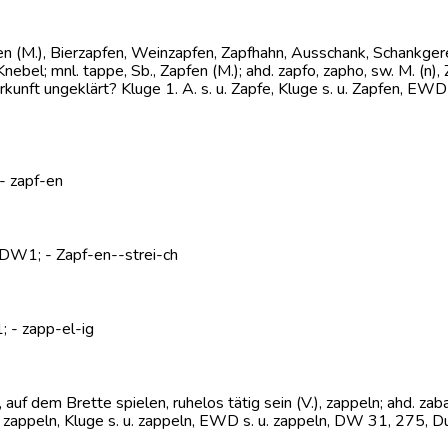
fen (M.), Bierzapfen, Weinzapfen, Zapfhahn, Ausschank, Schankger
ebel; mnl. tappe, Sb., Zapfen (M.); ahd. zapfo, zapho, sw. M. (n), Z
erkunft ungeklärt? Kluge 1. A. s. u. Zapfe, Kluge s. u. Zapfen, E
 - zapf-en
, DW1; - Zapf-en--strei-ch
; - zapp-el-ig
 auf dem Brette spielen, ruhelos tätig sein (V.), zappeln; ahd. zab
. u. zappeln, Kluge s. u. zappeln, EWD s. u. zappeln, DW 31, 275, 