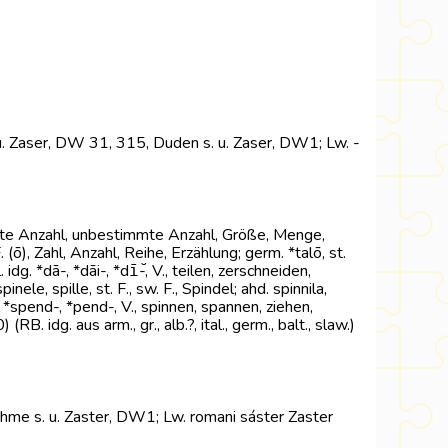
s. u. Zaser, DW 31, 315, Duden s. u. Zaser, DW1; Lw. -
estimmte Anzahl, unbestimmte Anzahl, Größe, Menge,
. (ō), Zahl, Anzahl, Reihe, Erzählung; germ. *talō, st.
dg. *dā-, *dāi-, *dī̆-, V., teilen, zerschneiden,
pinele, spille, st. F., sw. F., Spindel; ahd. spinnila,
idg. *spend-, *pend-, V., spinnen, spannen, ziehen,
 idg. aus arm., gr., alb.?, ital., germ., balt., slaw.)
luhme s. u. Zaster, DW1; Lw. romani sáster Zaster