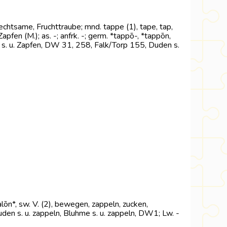
echtsame, Fruchttraube; mnd. tappe (1), tape, tap,
apfen (M.); as. -; anfrk. -; germ. *tappō-, *tappōn,
WD s. u. Zapfen, DW 31, 258, Falk/Torp 155, Duden s.
alōn*, sw. V. (2), bewegen, zappeln, zucken,
Duden s. u. zappeln, Bluhme s. u. zappeln, DW1; Lw. -