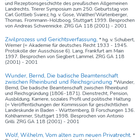
und Rezeptionsgeschichte des preußischen Allgemeinen
Landrechts. Trierer Symposium zum 250. Geburtstag von
Carl Gottlieb Svarez, hg. v. Gose, Walther/Würtenberger,
Thomas. Frommann-Holzboog, Stuttgart 1999. Besprochen
von Andreas Schwennicke. ZRG GA 118 (2001) - 2001
Zivilprozess und Gerichtsverfassung,
* hg. v. Schubert,
Werner (= Akademie für deutsches Recht 1933 - 1945.
Protokolle der Ausschüsse 6). Lang, Frankfurt am Main
1997. Besprochen von Siegbert Lammel. ZRG GA 118
(2001) - 2001
Wunder, Bernd, Die badische Beamtenschaft
zwischen Rheinbund und Reichsgründung
*Wunder,
Bernd, Die badische Beamtenschaft zwischen Rheinbund
und Reichsgründung (1806-1871). Dienstrecht, Pension,
Ausbildung, Karriere, soziales Profil und politische Haltung
(= Veröffentlichungen der Kommission für geschichtlichen
Landeskunde in Baden - Württemberg, B Forschungen 136.
Kohlhammer, Stuttgart 1998. Besprochen von Antonio
Grilli. ZRG GA 118 (2001) - 2001
Wolf, Wilhelm, Vom alten zum neuen Privatrecht.
*