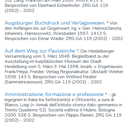
10). Lang, Frankfurt am Main 2000. XXXIV, 619 S.
Besprochen von Eberhard Eichenhofer. ZRG GA 119
(2002) - 2002
Augsburger Buchdruck und Verlagswesen.
* Von
den Anfängen bis zur Gegenwart, hg. v. Gier, Helmut/Janota,
Johannes. Harrassowitz, Wiesbaden 1997. 1413 S.
Besprochen von Elmar Wadle. ZRG GA 119 (2002) - 2002
Auf dem Weg zur Paulskirche
*. Die Heidelberger
Versammlung vom 5. März 1848. Begleitband zu der
Ausstellung im kurpfälzischen Museum der Stadt
Heidelberg vom 5. März-3. Mai 1998, bearb. v. Engehausen,
Frank/Hepp, Frieder. Verlag Regionalkultur, Ubstadt-Weiher
1998. 143 S. Besprochen von Wilfried Fiedler
(Sammelrezension). ZRG GA 119 (2002) - 2002
Amministrazione, formazione e professione
* - gli
ingegneri in Italia tra Sette(cento) e Ottocento, a cura di
Blanco, Luigi (= Annali dell’Istituto storico italo-germanico in
Trento Quaderno 52). Società editrice il Mulino, Bologna
2000. 538 S. Besprochen von Filippo Ranieri. ZRG GA 119
(2002) - 2002