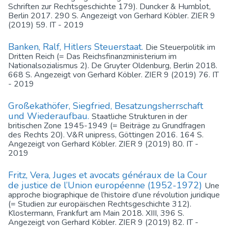
Schriften zur Rechtsgeschichte 179). Duncker & Humblot,
Berlin 2017. 290 S. Angezeigt von Gerhard Köbler. ZIER 9
(2019) 59. IT - 2019
Banken, Ralf, Hitlers Steuerstaat.
Die Steuerpolitik im
Dritten Reich (= Das Reichsfinanzministerium im
Nationalsozialismus 2). De Gruyter Oldenburg, Berlin 2018.
668 S. Angezeigt von Gerhard Köbler. ZIER 9 (2019) 76. IT
- 2019
Großekathöfer, Siegfried, Besatzungsherrschaft
und Wiederaufbau.
Staatliche Strukturen in der
britischen Zone 1945-1949 (= Beiträge zu Grundfragen
des Rechts 20). V&R unipress, Göttingen 2016. 164 S.
Angezeigt von Gerhard Köbler. ZIER 9 (2019) 80. IT -
2019
Fritz, Vera, Juges et avocats généraux de la Cour
de justice de l’Union européenne (1952-1972)
Une
approche biographique de l’histoire d’une révolution juridique
(= Studien zur europäischen Rechtsgeschichte 312).
Klostermann, Frankfurt am Main 2018. XIII, 396 S.
Angezeigt von Gerhard Köbler. ZIER 9 (2019) 82. IT -