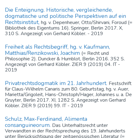
Die Enteignung. Historische, vergleichende,
dogmatische und politische Perspektiven auf ein
Rechtsinstitut,
hg. v. Depenheuer, Otto/Shirvani, Foroud (=
Bibliothek des Eigentums 16). Springer, Berlin 2017. X,
310 S. Angezeigt von Gerhard Köbler. - 2019
Freiheit als Rechtsbegriff, hg. v. Kaufmann,
Matthias/Renzikowski, Joachim
(= Recht und
Philosophie 2). Duncker & Humblot, Berlin 2016. 352 S.
Angezeigt von Gerhard Köbler. ZIER 9 (2019) 04. IT -
2019
Privatrechtsdogmatik im 21. Jahrhundert.
Festschrift
für Claus-Wilhelm Canaris zum 80. Geburtstag, hg. v. Auer,
Marietta/Grigoleit, Hans-Christoph/Hager, Johannes u. a. De
Gruyter, Berlin 2017. XI, 1282 S. Angezeigt von Gerhard
Köbler. ZIER 9 (2019) 99. IT - 2019
Schulz, Max-Ferdinand, Alimenta
consanguineorum.
Das Unterhaltsrecht unter
Verwandten in der Rechtsprechung des 19. Jahrhunderts
unter Berücksichtigung der zeitgenössischen Literatur (=