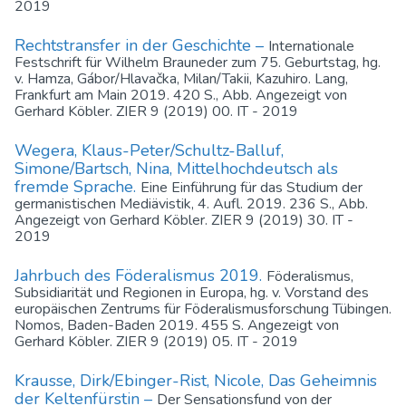
2019
Rechtstransfer in der Geschichte –
Internationale
Festschrift für Wilhelm Brauneder zum 75. Geburtstag, hg.
v. Hamza, Gábor/Hlavačka, Milan/Takii, Kazuhiro. Lang,
Frankfurt am Main 2019. 420 S., Abb. Angezeigt von
Gerhard Köbler. ZIER 9 (2019) 00. IT - 2019
Wegera, Klaus-Peter/Schultz-Balluf,
Simone/Bartsch, Nina, Mittelhochdeutsch als
fremde Sprache.
Eine Einführung für das Studium der
germanistischen Mediävistik, 4. Aufl. 2019. 236 S., Abb.
Angezeigt von Gerhard Köbler. ZIER 9 (2019) 30. IT -
2019
Jahrbuch des Föderalismus 2019.
Föderalismus,
Subsidiarität und Regionen in Europa, hg. v. Vorstand des
europäischen Zentrums für Föderalismusforschung Tübingen.
Nomos, Baden-Baden 2019. 455 S. Angezeigt von
Gerhard Köbler. ZIER 9 (2019) 05. IT - 2019
Krausse, Dirk/Ebinger-Rist, Nicole, Das Geheimnis
der Keltenfürstin –
Der Sensationsfund von der