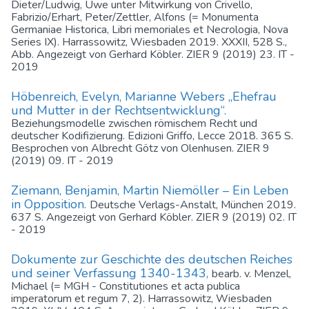
Dieter/Ludwig, Uwe unter Mitwirkung von Crivello,
Fabrizio/Erhart, Peter/Zettler, Alfons (= Monumenta
Germaniae Historica, Libri memoriales et Necrologia, Nova
Series IX). Harrassowitz, Wiesbaden 2019. XXXII, 528 S.,
Abb. Angezeigt von Gerhard Köbler. ZIER 9 (2019) 23. IT -
2019
Höbenreich, Evelyn, Marianne Webers „Ehefrau
und Mutter in der Rechtsentwicklung“.
Beziehungsmodelle zwischen römischem Recht und
deutscher Kodifizierung. Edizioni Griffo, Lecce 2018. 365 S.
Besprochen von Albrecht Götz von Olenhusen. ZIER 9
(2019) 09. IT - 2019
Ziemann, Benjamin, Martin Niemöller – Ein Leben
in Opposition.
Deutsche Verlags-Anstalt, München 2019.
637 S. Angezeigt von Gerhard Köbler. ZIER 9 (2019) 02. IT
- 2019
Dokumente zur Geschichte des deutschen Reiches
und seiner Verfassung 1340-1343,
bearb. v. Menzel,
Michael (= MGH - Constitutiones et acta publica
imperatorum et regum 7, 2). Harrassowitz, Wiesbaden