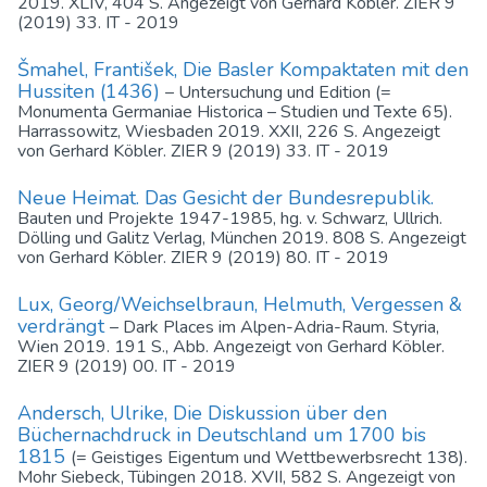
2019. XLIV, 404 S. Angezeigt von Gerhard Köbler. ZIER 9
(2019) 33. IT - 2019
Šmahel, František, Die Basler Kompaktaten mit den
Hussiten (1436)
– Untersuchung und Edition (=
Monumenta Germaniae Historica – Studien und Texte 65).
Harrassowitz, Wiesbaden 2019. XXII, 226 S. Angezeigt
von Gerhard Köbler. ZIER 9 (2019) 33. IT - 2019
Neue Heimat. Das Gesicht der Bundesrepublik.
Bauten und Projekte 1947-1985, hg. v. Schwarz, Ullrich.
Dölling und Galitz Verlag, München 2019. 808 S. Angezeigt
von Gerhard Köbler. ZIER 9 (2019) 80. IT - 2019
Lux, Georg/Weichselbraun, Helmuth, Vergessen &
verdrängt
– Dark Places im Alpen-Adria-Raum. Styria,
Wien 2019. 191 S., Abb. Angezeigt von Gerhard Köbler.
ZIER 9 (2019) 00. IT - 2019
Andersch, Ulrike, Die Diskussion über den
Büchernachdruck in Deutschland um 1700 bis
1815
(= Geistiges Eigentum und Wettbewerbsrecht 138).
Mohr Siebeck, Tübingen 2018. XVII, 582 S. Angezeigt von