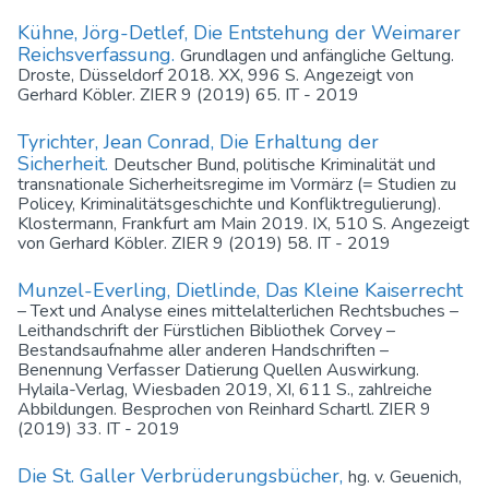
Kühne, Jörg-Detlef, Die Entstehung der Weimarer
Reichsverfassung.
Grundlagen und anfängliche Geltung.
Droste, Düsseldorf 2018. XX, 996 S. Angezeigt von
Gerhard Köbler. ZIER 9 (2019) 65. IT - 2019
Tyrichter, Jean Conrad, Die Erhaltung der
Sicherheit.
Deutscher Bund, politische Kriminalität und
transnationale Sicherheitsregime im Vormärz (= Studien zu
Policey, Kriminalitätsgeschichte und Konfliktregulierung).
Klostermann, Frankfurt am Main 2019. IX, 510 S. Angezeigt
von Gerhard Köbler. ZIER 9 (2019) 58. IT - 2019
Munzel-Everling, Dietlinde, Das Kleine Kaiserrecht
– Text und Analyse eines mittelalterlichen Rechtsbuches –
Leithandschrift der Fürstlichen Bibliothek Corvey –
Bestandsaufnahme aller anderen Handschriften –
Benennung Verfasser Datierung Quellen Auswirkung.
Hylaila-Verlag, Wiesbaden 2019, XI, 611 S., zahlreiche
Abbildungen. Besprochen von Reinhard Schartl. ZIER 9
(2019) 33. IT - 2019
Die St. Galler Verbrüderungsbücher,
hg. v. Geuenich,