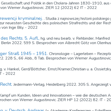
, Gesellschaft und Politik in den Cholera-Jahren 1830-1910, aus
n von Werner Augustinovic. ZIER 12 (2022) 62 IT - 2022
prewencji kryminalnej.
. Studia z najnowszej historii polskieg
en zur neuesten Geschichte des polnischen Strafrechts und der 
 von Inge Bily. - 2022
des Rechts. 5. Aufl.,
hg. und neu bearb. v. Rehbinder, Manfred 
 Berlin 2022. 599 S. Besprochen von Albrecht Götz von Olenhu
lager Straß 1945 – 1951.
Chronologie – Lagerleben – Rezepti
2. 228 S., 66 Abb., 8 Tab. Besprochen von Werner Augustinovic
g. v. Hankel, Gerd/Böttcher, Ernst/Kramer,Christian u. a. Ossiet
IT - 2022
 Recht.
Jedermann-Verlag, Heidelberg 2022. 305 S. Angezeigt v
Kampf um Kunden, Ideen und Innovationen – wie die deutschen A
rochen von Werner Augustinovic. ZIER HP 12 (2022) 82. IT - 2
g. v. Deutsch, Andreas
(= Akademie-Konferenzen – Schriften