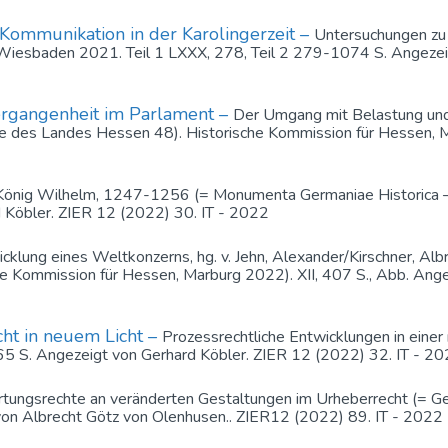
d Kommunikation in der Karolingerzeit –
Untersuchungen zu
, Wiesbaden 2021. Teil 1 LXXX, 278, Teil 2 279-1074 S. Angezei
Vergangenheit im Parlament –
Der Umgang mit Belastung und 
te des Landes Hessen 48). Historische Kommission für Hessen, 
König Wilhelm, 1247-1256 (= Monumenta Germaniae Historica – 
rd Köbler. ZIER 12 (2022) 30. IT - 2022
cklung eines Weltkonzerns, hg. v. Jehn, Alexander/Kirschner, Al
e Kommission für Hessen, Marburg 2022). XII, 407 S., Abb. Ange
cht in neuem Licht –
Prozessrechtliche Entwicklungen in einer 
365 S. Angezeigt von Gerhard Köbler. ZIER 12 (2022) 32. IT - 2
tungsrechte an veränderten Gestaltungen im Urheberrecht (= G
on Albrecht Götz von Olenhusen.. ZIER12 (2022) 89. IT - 2022