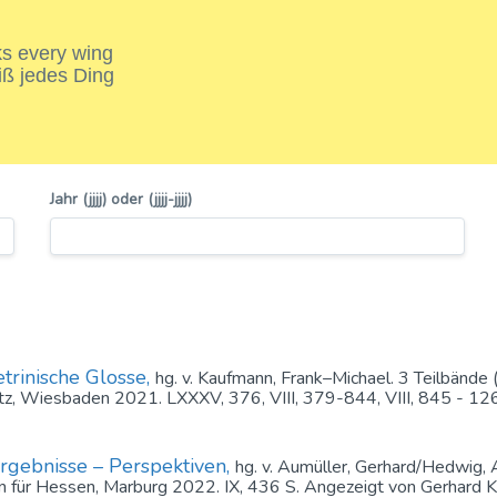
nks every wing
iß jedes Ding
Jahr (jjjj) oder (jjjj-jjjj)
trinische Glosse,
hg. v. Kaufmann, Frank–Michael. 3 Teilbände
itz, Wiesbaden 2021. LXXXV, 376, VIII, 379-844, VIII, 845 - 12
rgebnisse – Perspektiven,
hg. v. Aumüller, Gerhard/Hedwig, 
 für Hessen, Marburg 2022. IX, 436 S. Angezeigt von Gerhard K