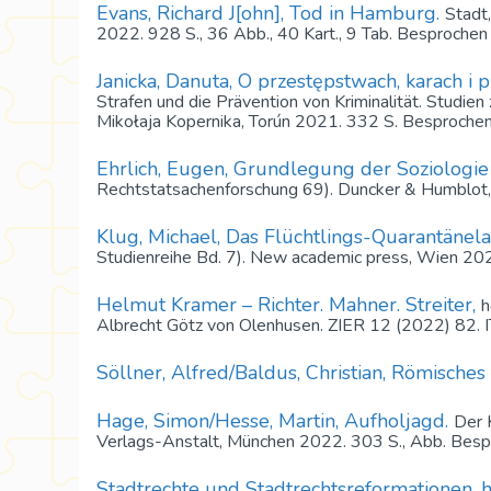
Evans, Richard J[ohn], Tod in Hamburg.
Stadt
2022. 928 S., 36 Abb., 40 Kart., 9 Tab. Besproche
Janicka, Danuta, O przestępstwach, karach i 
Strafen und die Prävention von Kriminalität. Studi
Mikołaja Kopernika, Torún 2021. 332 S. Besprochen
Ehrlich, Eugen, Grundlegung der Soziologie 
Rechtstatsachenforschung 69). Duncker & Humblot,
Klug, Michael, Das Flüchtlings-Quarantäne
Studienreihe Bd. 7). New academic press, Wien 202
Helmut Kramer – Richter. Mahner. Streiter,
h
Albrecht Götz von Olenhusen. ZIER 12 (2022) 82. 
Söllner, Alfred/Baldus, Christian, Römisches
Hage, Simon/Hesse, Martin, Aufholjagd.
Der 
Verlags-Anstalt, München 2022. 303 S., Abb. Besp
Stadtrechte und Stadtrechtsreformationen, h